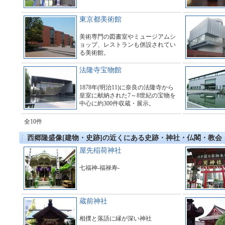
東京都美術館
美術専門の図書室やミュージアムシ
ョップ、レストランも併設されてい
る美術館。
法隆寺宝物館
1878年(明治11)に奈良の法隆寺から
皇室に献納された7～8世紀の宝物を
中心に約300件収蔵・展示。
全10件
西郷隆盛像[建物・史跡]の近くにある史跡・神社・仏閣・教会
屋先稲荷神社
七福神-福禄寿-
蔵前神社
相撲と落語に縁が深い神社