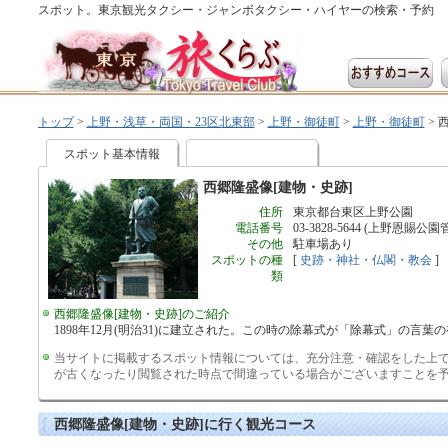
スポット。東京観光タクシー・ジャンボタクシー・ハイヤーの検索・予約
トップ
>
上野・浅草・両国・23区北東部
>
上野・御徒町
>
上野・御徒町
>
スポット基本情報
西郷隆盛像[建物・史跡]
住所
東京都台東区上野公園
電話番号
03-3828-5644 (上野恩賜公
その他
駐車場あり
スポットの種
[
史跡・神社・仏閣・教会
]
類
西郷隆盛像[建物・史跡]のご紹介
1898年12月(明治31)に建立された。この時の除幕式が「除幕式」の言
当サイトに掲載するスポット情報については、充分注意・確認をした上
が古くなったり閲覧された時点で間違っている場合がございますことを
西郷隆盛像[建物・史跡]に行く観光コース