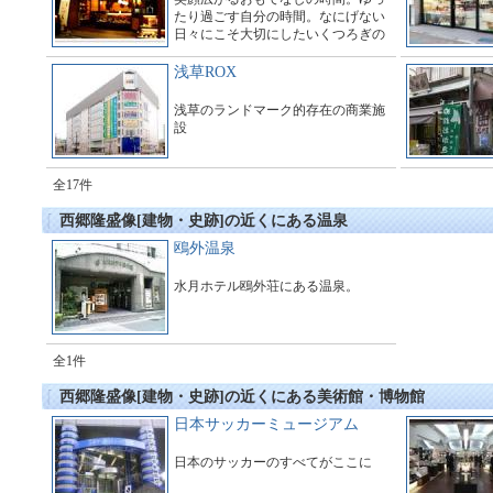
たり過ごす自分の時間。なにげない
日々にこそ大切にしたいくつろぎの
ひととき。目で、口の中で、香り
で、音で、心和む楽しいひとときを
浅草ROX
お過ごしください。
浅草のランドマーク的存在の商業施
設
全17件
西郷隆盛像[建物・史跡]の近くにある温泉
鴎外温泉
水月ホテル鴎外荘にある温泉。
全1件
西郷隆盛像[建物・史跡]の近くにある美術館・博物館
日本サッカーミュージアム
日本のサッカーのすべてがここに