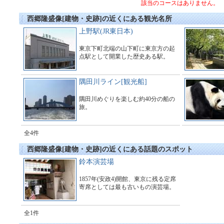
該当のコースはありません。
西郷隆盛像[建物・史跡]の近くにある観光名所
上野駅(JR東日本)
東京下町北端の山下町に東京方の起
点駅として開業した歴史ある駅。
隅田川ライン[観光船]
隅田川めぐりを楽しむ約40分の船の
旅。
全4件
西郷隆盛像[建物・史跡]の近くにある話題のスポット
鈴本演芸場
1857年(安政4)開館、東京に残る定席
寄席としては最も古いもの演芸場。
全1件