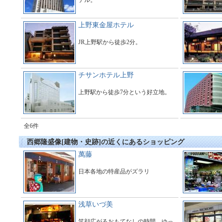
テル。
上野東金屋ホテル
JR上野駅から徒歩2分。
チサンホテル上野
上野駅から徒歩7分という好立地。
全6件
西郷隆盛像[建物・史跡]の近くにあるショッピング
萬藤
日本各地の特産品がズラリ
浅草いづ美
笑顔広がるおもてなしの時間。ゆっ