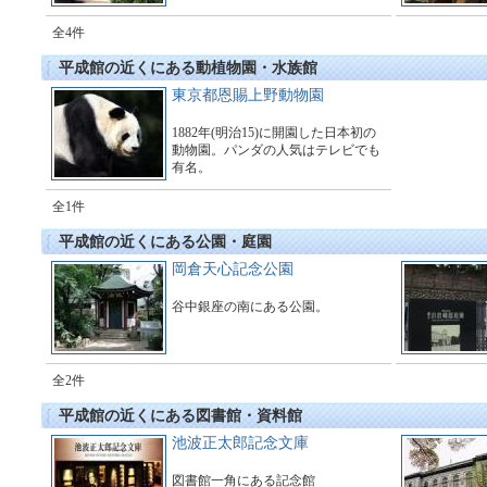
全4件
平成館の近くにある動植物園・水族館
東京都恩賜上野動物園
1882年(明治15)に開園した日本初の
動物園。パンダの人気はテレビでも
有名。
全1件
平成館の近くにある公園・庭園
岡倉天心記念公園
谷中銀座の南にある公園。
全2件
平成館の近くにある図書館・資料館
池波正太郎記念文庫
図書館一角にある記念館