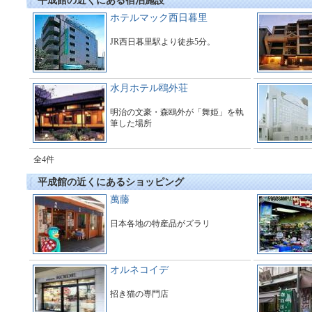
平成館の近くにある宿泊施設
ホテルマック西日暮里
JR西日暮里駅より徒歩5分。
水月ホテル鴎外荘
明治の文豪・森鴎外が「舞姫」を執
筆した場所
全4件
平成館の近くにあるショッピング
萬藤
日本各地の特産品がズラリ
オルネコイデ
招き猫の専門店