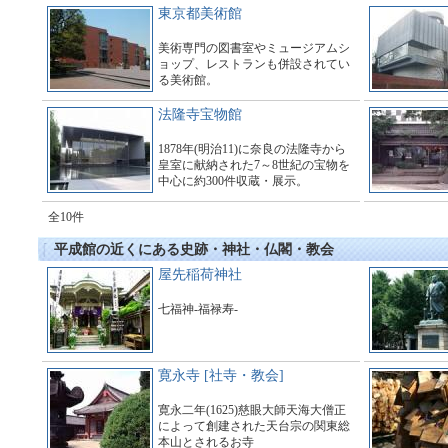
東京都美術館
美術専門の図書室やミュージアムシ
ョップ、レストランも併設されてい
る美術館。
法隆寺宝物館
1878年(明治11)に奈良の法隆寺から
皇室に献納された7～8世紀の宝物を
中心に約300件収蔵・展示。
全10件
平成館の近くにある史跡・神社・仏閣・教会
屋先稲荷神社
七福神-福禄寿-
寛永寺 [社寺・教会]
寛永二年(1625)慈眼大師天海大僧正
によって創建された天台宗の関東総
本山とされるお寺