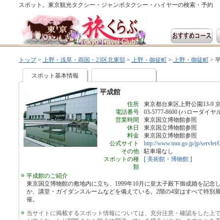
スポット。東京観光タクシー・ジャンボタクシー・ハイヤーの検索・予約
トップ
>
上野・浅草・両国・23区北東部
>
上野・御徒町
>
上野・御徒町
>
スポット基本情報
平成館
住所
東京都台東区上野公園13-9
電話番号
03-5777-8600 (ハローダイヤ
営業時間
東京国立博物館参照
休日
東京国立博物館参照
料金
東京国立博物館参照
公式サイト
http://www.tnm.go.jp/jp/servl
その他
駐車場なし
スポットの種
[
美術館・博物館
]
類
平成館のご紹介
東京国立博物館の敷地内に立ち、1999年10月に皇太子殿下御成婚を記
か、講堂・ガイダンスルームなどを備えている。2階の4室はすべて特別
催。
当サイトに掲載するスポット情報については、充分注意・確認をした上