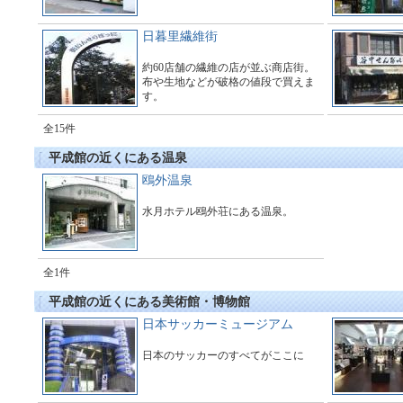
日暮里繊維街
約60店舗の繊維の店が並ぶ商店街。
布や生地などが破格の値段で買えま
す。
全15件
平成館の近くにある温泉
鴎外温泉
水月ホテル鴎外荘にある温泉。
全1件
平成館の近くにある美術館・博物館
日本サッカーミュージアム
日本のサッカーのすべてがここに