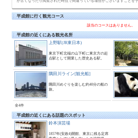
が古くなったり閲覧された時点で間違っている場合がございますことを
平成館に行く観光コース
該当のコースはありません。
平成館の近くにある観光名所
上野駅(JR東日本)
東京下町北端の山下町に東京方の起
点駅として開業した歴史ある駅。
隅田川ライン[観光船]
隅田川めぐりを楽しむ約40分の船の
旅。
全4件
平成館の近くにある話題のスポット
鈴本演芸場
1857年(安政4)開館、東京に残る定席