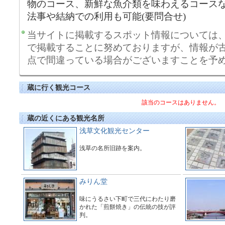
物のコース、新鮮な魚介類を味わえるコースな
法事や結納での利用も可能(要問合せ)
当サイトに掲載するスポット情報については
で掲載することに努めておりますが、情報が
点で間違っている場合がございますことを予
蔵に行く観光コース
該当のコースはありません。
蔵の近くにある観光名所
浅草文化観光センター
浅草の名所旧跡を案内。
みりん堂
味にうるさい下町で三代にわたり磨
かれた「煎餅焼き」の伝統の技が評
判。