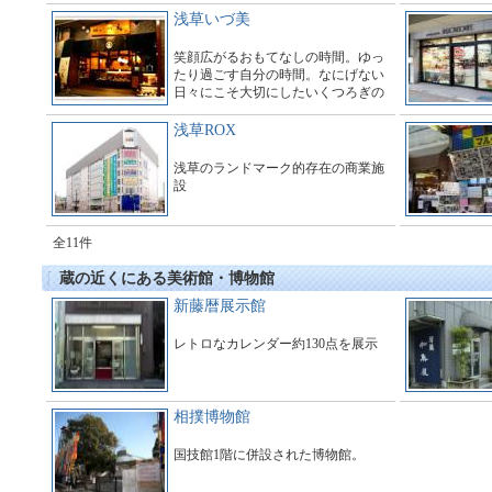
浅草いづ美
笑顔広がるおもてなしの時間。ゆっ
たり過ごす自分の時間。なにげない
日々にこそ大切にしたいくつろぎの
ひととき。目で、口の中で、香り
で、音で、心和む楽しいひとときを
浅草ROX
お過ごしください。
浅草のランドマーク的存在の商業施
設
全11件
蔵の近くにある美術館・博物館
新藤暦展示館
レトロなカレンダー約130点を展示
相撲博物館
国技館1階に併設された博物館。