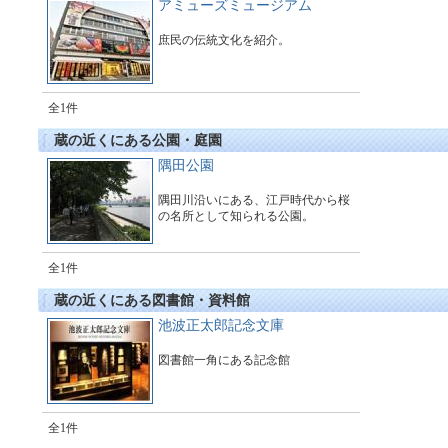
アミューズミュージアム
庶民の伝統文化を紹介。
全1件
蔵の近くにある公園・庭園
隅田公園
隅田川沿いにある、江戸時代から桜
の名所として知られる公園。
全1件
蔵の近くにある図書館・資料館
池波正太郎記念文庫
図書館一角にある記念館
全1件