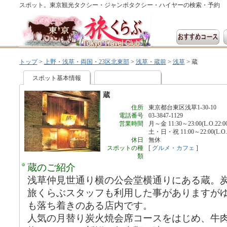
スポット。東京観光タクシー・ジャンボタクシー・ハイヤーの検索・予約
トップ
>
上野・浅草・両国・23区北東部
>
浅草・蔵前
>
浅草
>
蔵
スポット基本情報
蔵
住所
東京都台東区浅草1-30-10
電話番号
03-3847-1129
営業時間
月～金 11:30～23:00(L.O.22:0
土・日・祝 11:00～22:00(L.O.2
休日
無休
スポットの種
[
グルメ・カフェ
]
類
蔵のご紹介
浅草仲見世通り横の公会堂横通りにある蔵。
旅くらぶスタッフも利用した事がありますが
も落ち着きのある店内です。
人気の月替り炭火焼会席コースをはじめ、牛肉は