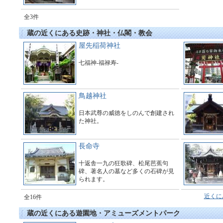
全3件
蔵の近くにある史跡・神社・仏閣・教会
屋先稲荷神社
七福神-福禄寿-
鳥越神社
日本武尊の威徳をしのんで創建され
た神社。
長命寺
十返舎一九の狂歌碑、松尾芭蕉句
碑、著名人の墓など多くの石碑が見
られます。
近くに
全16件
蔵の近くにある遊園地・アミューズメントパーク