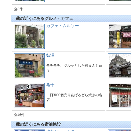
全8件
蔵の近くにあるグルメ・カフェ
カフェ・ムルソー
麩澤
モチモチ、ツルッとした麩まんじゅ
う
亀十
一日3000個売りあげるどら焼きの名
店
全46件
蔵の近くにある宿泊施設