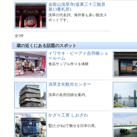
金龍山浅草寺(坂東三十三観音
第13番札所)
浅草の代名詞。海外客も多い観光ス
ポットです。
全5件
蔵の近くにある話題のスポット
イワサキ・ビーアイ合羽橋ショ
ールーム
食品サンプル作りを体験
浅草文化観光センター
浅草の名所旧跡を案内。
かざり工房 しおざわ
鏨(たがね)で魅せる日本の美。