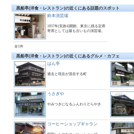
黒船亭[洋食・レストラン]の近くにある話題のスポット
鈴本演芸場
1857年(安政4)開館、東京に残る定席
寄席としては最も古いもの演芸場。
全1件
黒船亭[洋食・レストラン]の近くにあるグルメ・カフェ
はん亭
過去と現在が混在する町
うさぎや
やみつきになるふんわりどらやき
コーヒーショップギャラン