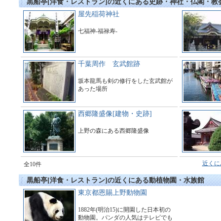
黒船亭[洋食・レストラン]の近くにある史跡・神社・仏閣・教
屋先稲荷神社
七福神-福禄寿-
千葉周作 玄武館跡
坂本龍馬も剣の修行をした玄武館が
あった場所
西郷隆盛像[建物・史跡]
上野の森にある西郷隆盛像
近くに
全10件
黒船亭[洋食・レストラン]の近くにある動植物園・水族館
東京都恩賜上野動物園
1882年(明治15)に開園した日本初の
動物園。パンダの人気はテレビでも