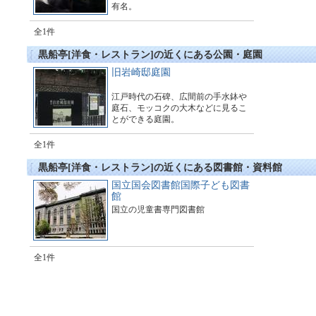
有名。
全1件
黒船亭[洋食・レストラン]の近くにある公園・庭園
旧岩崎邸庭園
江戸時代の石碑、広間前の手水鉢や
庭石、モッコクの大木などに見るこ
とができる庭園。
全1件
黒船亭[洋食・レストラン]の近くにある図書館・資料館
国立国会図書館国際子ども図書
館
国立の児童書専門図書館
全1件