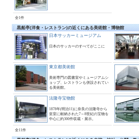
全1件
黒船亭[洋食・レストラン]の近くにある美術館・博物館
日本サッカーミュージアム
日本のサッカーのすべてがここに
東京都美術館
美術専門の図書室やミュージアムシ
ョップ、レストランも併設されてい
る美術館。
法隆寺宝物館
1878年(明治11)に奈良の法隆寺から
皇室に献納された7～8世紀の宝物を
中心に約300件収蔵・展示。
全11件