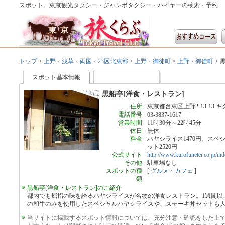
スポット。東京観光タクシー・ジャンボタクシー・ハイヤーの検索・予約
トップ
>
上野・浅草・両国・23区北東部
>
上野・御徒町
>
上野・御徒町
>
スポット基本情報
黒船亭[洋食・レストラン]
住所
東京都台東区上野2-13-13 キ
電話番号
03-3837-1617
営業時間
11時30分～22時45分
休日
無休
料金
ハヤシライス1470円、スペ
ット2520円
公式サイト
http://www.kurofunetei.co.jp/in
その他
駐車場なし
スポットの種
[
グルメ・カフェ
]
類
黒船亭[洋食・レストラン]のご紹介
都内でも屈指の味を誇るハヤシライスが名物の洋食レストラン。1週間以
の和牛のみを使用したスペシャルハヤシライスや、ステーキ丼セットも
当サイトに掲載するスポット情報については、充分注意・確認をした上