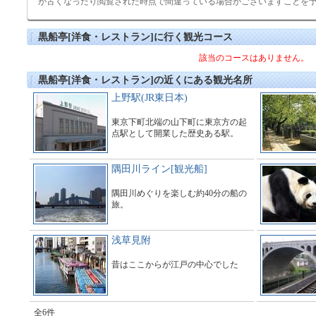
が古くなったり閲覧された時点で間違っている場合がございますことを
黒船亭[洋食・レストラン]に行く観光コース
該当のコースはありません。
黒船亭[洋食・レストラン]の近くにある観光名所
上野駅(JR東日本)
東京下町北端の山下町に東京方の起
点駅として開業した歴史ある駅。
隅田川ライン[観光船]
隅田川めぐりを楽しむ約40分の船の
旅。
浅草見附
昔はここからが江戸の中心でした
全6件