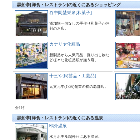
黒船亭[洋食・レストラン]の近くにあるショッピング
谷中岡埜栄泉[和菓子]
添加物一切なしの手作り和菓子が評
判のお店。
カナリヤ化粧品
新製品から人気商品、掘り出し物な
ど様々な化粧品類が揃う店。
十三や[民芸品・工芸品]
元文元年(1736)創業の櫛の老舗店。
全11件
黒船亭[洋食・レストラン]の近くにある温泉
鴎外温泉
水月ホテル鴎外荘にある温泉。