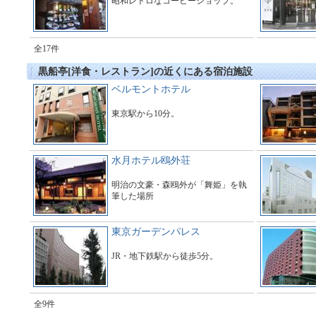
昭和レトロなコーヒーショップ。
全17件
黒船亭[洋食・レストラン]の近くにある宿泊施設
ベルモントホテル
東京駅から10分。
水月ホテル鴎外荘
明治の文豪・森鴎外が「舞姫」を執
筆した場所
東京ガーデンパレス
JR・地下鉄駅から徒歩5分。
全9件