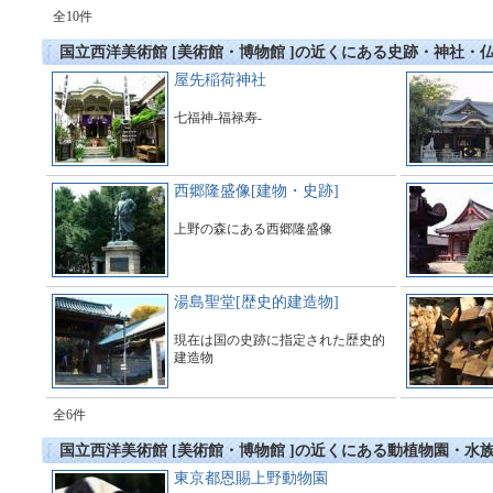
全10件
国立西洋美術館 [美術館・博物館 ]の近くにある史跡・神社・
屋先稲荷神社
七福神-福禄寿-
西郷隆盛像[建物・史跡]
上野の森にある西郷隆盛像
湯島聖堂[歴史的建造物]
現在は国の史跡に指定された歴史的
建造物
全6件
国立西洋美術館 [美術館・博物館 ]の近くにある動植物園・水
東京都恩賜上野動物園