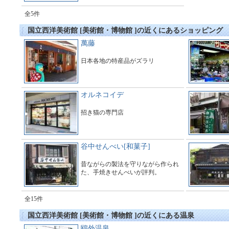
全5件
国立西洋美術館 [美術館・博物館 ]の近くにあるショッピング
萬藤
日本各地の特産品がズラリ
オルネコイデ
招き猫の専門店
谷中せんべい[和菓子]
昔ながらの製法を守りながら作られ
た、手焼きせんべいが評判。
全15件
国立西洋美術館 [美術館・博物館 ]の近くにある温泉
鴎外温泉