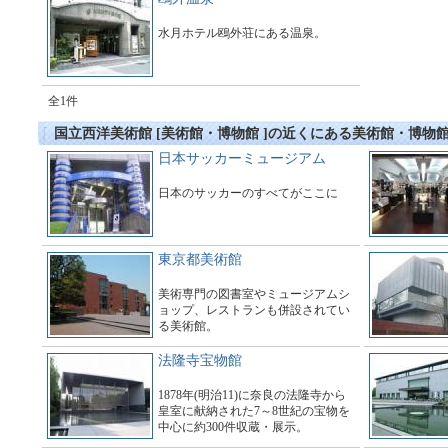
水月ホテル鴎外荘にある温泉。
全1件
国立西洋美術館 [美術館・博物館 ]の近くにある美術館・博物
日本サッカーミュージアム
日本のサッカーのすべてがここに
東京都美術館
美術専門の図書室やミュージアムシ
ョップ、レストランも併設されてい
る美術館。
法隆寺宝物館
1878年(明治11)に奈良の法隆寺から
皇室に献納された7～8世紀の宝物を
中心に約300件収蔵・展示。