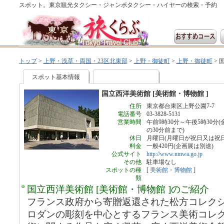
スポット。東京観光タクシー・ジャンボタクシー・ハイヤーの検索・予約
トップ
>
上野・浅草・両国・23区北東部
>
上野・御徒町
>
上野・御徒町
>
国
スポット基本情報
国立西洋美術館 [美術館・博物館 ]
住所
東京都台東区上野公園7-7
電話番号
03-3828-5131
営業時間
午前9時30分～午後5時30分
の30分前まで)
休日
月曜日(月曜日が祝日又は祝
料金
一般420円(企画展は別途)
公式サイト
http://www.nmwa.go.jp
その他
駐車場なし
スポットの種
[
美術館・博物館
]
類
国立西洋美術館 [美術館・博物館 ]のご紹介
フランス政府から寄贈返還された松方コレクシ
ロダンの彫刻を中心とするフランス美術コレク