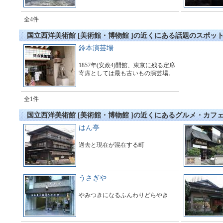
全4件
国立西洋美術館 [美術館・博物館 ]の近くにある話題のスポッ
鈴本演芸場
1857年(安政4)開館、東京に残る定席
寄席としては最も古いもの演芸場。
全1件
国立西洋美術館 [美術館・博物館 ]の近くにあるグルメ・カフ
はん亭
過去と現在が混在する町
うさぎや
やみつきになるふんわりどらやき