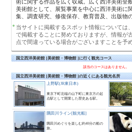
術に関する作品を広く収蔵。広く西洋美術全
美術館として、展覧事業を中心に西洋美術に
集、調査研究、修復保存、教育普及、出版物
当サイトに掲載するスポット情報については
で掲載することに努めておりますが、情報が
点で間違っている場合がございますことを予
国立西洋美術館 [美術館・博物館 ]に行く観光コース
該当のコースはありません。
国立西洋美術館 [美術館・博物館 ]の近くにある観光名所
上野駅(JR東日本)
東京下町北端の山下町に東京方の起
点駅として開業した歴史ある駅。
隅田川ライン[観光船]
隅田川めぐりを楽しむ約40分の船の
旅。