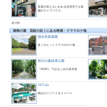
音楽の街ともいわれる吉祥寺でも老
舗のライブハウス。
全13件
箱根の湯 花紋の近くにある映画・ドラマロケ地
国会前庭庭園
多くのヒットドラマのロケ地
辰巳の森緑道公園
『HERO』でおなじみの並木道
347Cafe
南仏のリゾートをイメージ