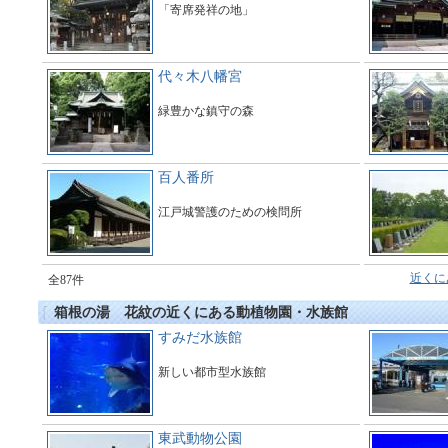
「寄席発祥の地」
代々木八幡宮
緑豊かな鎮守の森
百人番所
江戸城警護のための検問所
近くに
全87件
箱根の湯 花紋の近くにある動植物園・水族館
すみだ水族館
新しい都市型水族館
東武動物公園