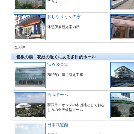
てるよ
おしなりくんの家
休憩所兼観光案内所
全30件
箱根の湯 花紋の近くにある多目的ホール
渋谷公会堂
2015年に建て替え工事
西武ドーム
西武ライオンズの本拠地としておな
じみの全天候型ドーム。
日本武道館