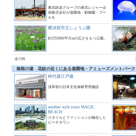
東武鉄道グループの東武レジャー企
画株式会社が遊園地・動物園・プー
ルを
運営している総合アミューズメント
施設である。
横須賀市立しょうぶ園
約3万8000平方mの広さをもつ公園。
全13件
箱根の湯 花紋の近くにある遊園地・アミューズメントパーク
時代屋江戸蔵
浅草初の日本文化体験専用施設
another style town MAGIC
BEACH
スタイルとファッションが融合した
ビーチタウン