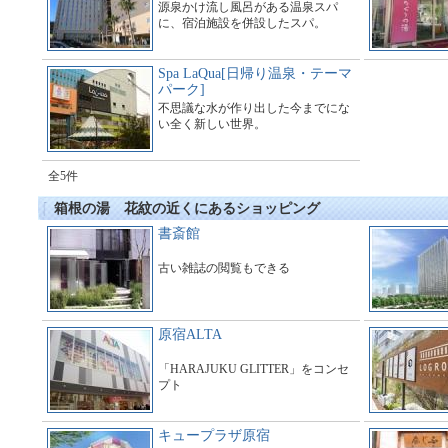
源泉かけ流し風呂がある温泉スパ
に、宿泊施設を併設したスパ。
Spa LaQua[日帰り温泉・テーマ
パーク]
不思議な水が作り出した今までにな
い全く新しい世界。
全5件
箱根の湯 花紋の近くにあるショッピング
書斎館
古い雑誌の閲覧もできる
原宿ALTA
「HARAJUKU GLITTER」をコンセ
プト
キュープラザ原宿