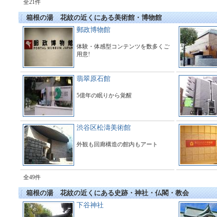
全21件
箱根の湯 花紋の近くにある美術館・博物館
郵政博物館
体験・体感型コンテンツを数多くご
用意!
翡翠原石館
5億年の眠りから覚醒
渋谷区松濤美術館
外観も回廊構造の館内もアート
全49件
箱根の湯 花紋の近くにある史跡・神社・仏閣・教会
下谷神社