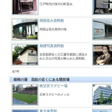
江戸時代の深川の町並み
両国花火資料館
両国は花火発祥の地
相撲写真資料館
吉良邸跡近くの工藤写真館に併設さ
れた力士の写真が飾られた資料館。
全7件
箱根の湯 花紋の近くにある競技場
秩父宮ラグビー場
日本ラグビーのメッカ
東京体育館