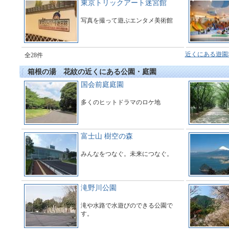
東京トリックアート迷宮館
写真を撮って遊ぶエンタメ美術館
近くにある遊園
全28件
箱根の湯 花紋の近くにある公園・庭園
国会前庭庭園
多くのヒットドラマのロケ地
富士山 樹空の森
みんなをつなぐ。未来につなぐ。
滝野川公園
滝や水路で水遊びのできる公園で
す。