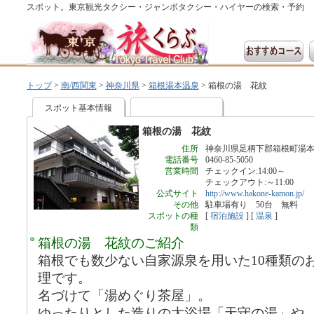
スポット。東京観光タクシー・ジャンボタクシー・ハイヤーの検索・予約
トップ
>
南/西関東
>
神奈川県
>
箱根湯本温泉
>
箱根の湯 花紋
スポット基本情報
箱根の湯 花紋
住所
神奈川県足柄下郡箱根町湯本4
電話番号
0460-85-5050
営業時間
チェックイン:14:00～
チェックアウト:～11:00
公式サイト
http://www.hakone-kamon.jp/
その他
駐車場有り 50台 無料
スポットの種
[
宿泊施設
] [
温泉
]
類
箱根の湯 花紋のご紹介
箱根でも数少ない自家源泉を用いた10種類の
理です。
名づけて「湯めぐり茶屋」。
ゆったりとした造りの大浴場「天守の湯」や