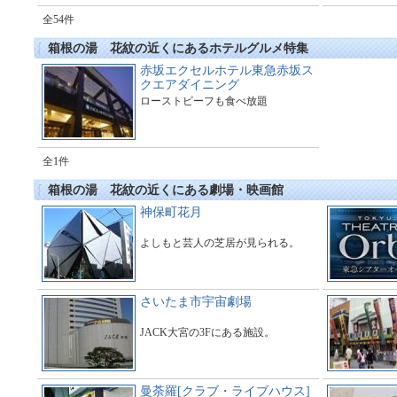
全54件
箱根の湯 花紋の近くにあるホテルグルメ特集
赤坂エクセルホテル東急赤坂ス
クエアダイニング
ローストビーフも食べ放題
全1件
箱根の湯 花紋の近くにある劇場・映画館
神保町花月
よしもと芸人の芝居が見られる。
さいたま市宇宙劇場
JACK大宮の3Fにある施設。
曼荼羅[クラブ・ライブハウス]