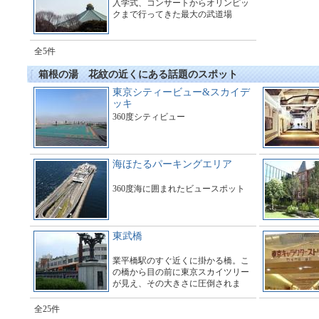
入学式、コンサートからオリンピッ
クまで行ってきた最大の武道場
全5件
箱根の湯 花紋の近くにある話題のスポット
東京シティービュー&スカイデ
ッキ
360度シティビュー
海ほたるパーキングエリア
360度海に囲まれたビュースポット
東武橋
業平橋駅のすぐ近くに掛かる橋。こ
の橋から目の前に東京スカイツリー
が見え、その大きさに圧倒されま
す。多くのギャラリーで橋の周辺は
とても賑わっています。
全25件