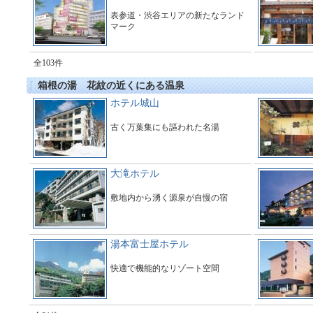
表参道・渋谷エリアの新たなランド
マーク
全103件
箱根の湯 花紋の近くにある温泉
ホテル城山
古く万葉集にも謳われた名湯
大滝ホテル
敷地内から湧く源泉が自慢の宿
湯本富士屋ホテル
快適で機能的なリゾート空間