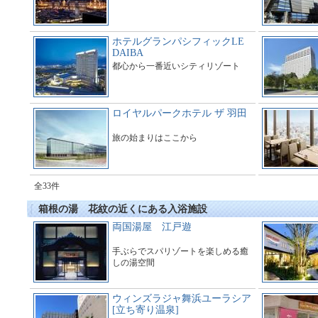
ホテルグランパシフィックLE
DAIBA
都心から一番近いシティリゾート
ロイヤルパークホテル ザ 羽田
旅の始まりはここから
全33件
箱根の湯 花紋の近くにある入浴施設
両国湯屋 江戸遊
手ぶらでスパリゾートを楽しめる癒
しの湯空間
ウィンズラジャ舞浜ユーラシア
[立ち寄り温泉]