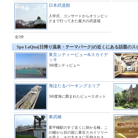
日本武道館
入学式、コンサートからオリンピッ
クまで行ってきた最大の武道場
全5件
Spa LaQua[日帰り温泉・テーマパーク]の近くにある話題のス
東京シティービュー&スカイデ
ッキ
360度シティビュー
海ほたるパーキングエリア
360度海に囲まれたビュースポット
東武橋
業平橋駅のすぐ近くに掛かる橋。こ
の橋から目の前に東京スカイツリー
が見え、その大きさに圧倒されま