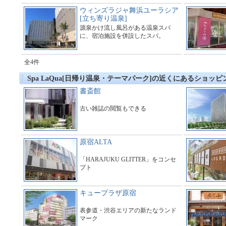
ウィンズラジャ舞浜ユーラシア
[立ち寄り温泉]
源泉かけ流し風呂がある温泉スパ
に、宿泊施設を併設したスパ。
全4件
Spa LaQua[日帰り温泉・テーマパーク]の近くにあるショッピ
書斎館
古い雑誌の閲覧もできる
原宿ALTA
「HARAJUKU GLITTER」をコンセ
プト
キュープラザ原宿
表参道・渋谷エリアの新たなランド
マーク