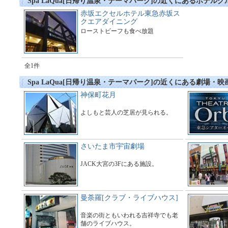
Spa LaQua[日帰り温泉・テーマパーク]の近くにあるホテル
赤坂エクセルホテル東急赤坂ス
クエアダイニング
ローストビーフも食べ放題
全1件
Spa LaQua[日帰り温泉・テーマパーク]の近くにある劇場・映
神保町花月
よしもと芸人の芝居が見られる。
さいたま市宇宙劇場
JACK大宮の3Fにある施設。
曼荼羅[クラブ・ライブハウス]
音楽の街ともいわれる吉祥寺でも老
舗のライブハウス。