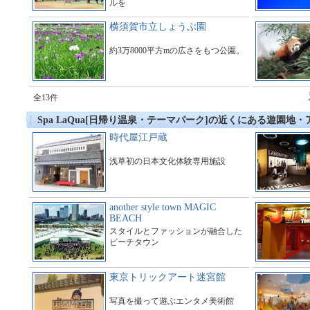
ルを
運営している総合アミューズメント
施設である。
横須賀市立しょうぶ園
約3万8000平方mの広さをもつ公園。
全13件
Spa LaQua[日帰り温泉・テーマパーク]の近くにある遊園地
時代屋江戸蔵
浅草初の日本文化体験専用施設
another style town MAGIC
BEACH
スタイルとファッションが融合した
ビーチタウン
東京トリックアート迷宮館
写真を撮って遊ぶエンタメ美術館