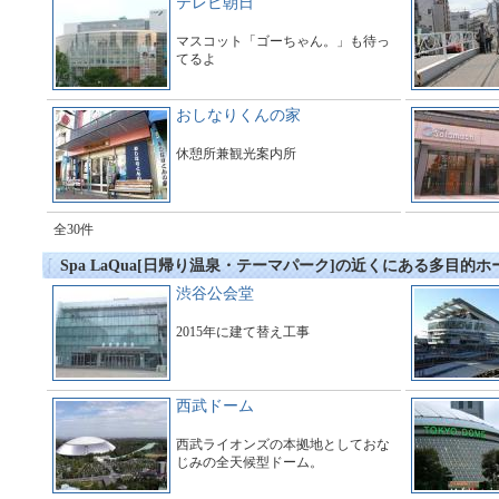
テレビ朝日
マスコット「ゴーちゃん。」も待っ
てるよ
おしなりくんの家
休憩所兼観光案内所
全30件
Spa LaQua[日帰り温泉・テーマパーク]の近くにある多目的ホ
渋谷公会堂
2015年に建て替え工事
西武ドーム
西武ライオンズの本拠地としておな
じみの全天候型ドーム。