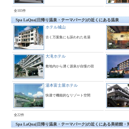
全103件
Spa LaQua[日帰り温泉・テーマパーク]の近くにある温泉
ホテル城山
古く万葉集にも謳われた名湯
大滝ホテル
敷地内から湧く源泉が自慢の宿
湯本富士屋ホテル
快適で機能的なリゾート空間
全22件
Spa LaQua[日帰り温泉・テーマパーク]の近くにある美術館・