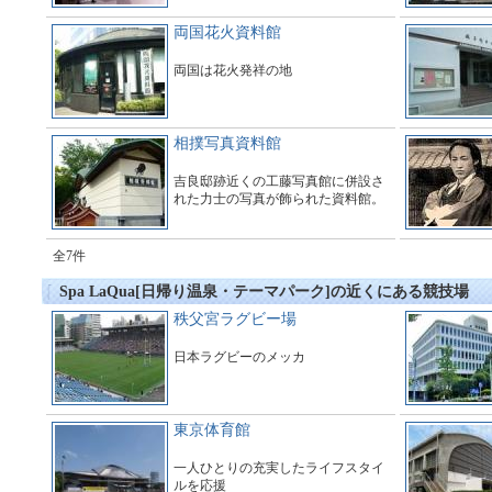
両国花火資料館
両国は花火発祥の地
相撲写真資料館
吉良邸跡近くの工藤写真館に併設さ
れた力士の写真が飾られた資料館。
全7件
Spa LaQua[日帰り温泉・テーマパーク]の近くにある競技場
秩父宮ラグビー場
日本ラグビーのメッカ
東京体育館
一人ひとりの充実したライフスタイ
ルを応援