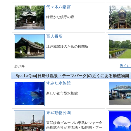
代々木八幡宮
緑豊かな鎮守の森
百人番所
江戸城警護のための検問所
近くに
全87件
Spa LaQua[日帰り温泉・テーマパーク]の近くにある動植物
すみだ水族館
新しい都市型水族館
東武動物公園
東武鉄道グループの東武レジャー企
画株式会社が遊園地・動物園・プー