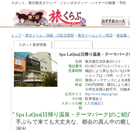
スポット。東京観光タクシー・ジャンボタクシー・ハイヤーの検索・予約
トップ
>
東京ドーム・池袋・23区北西部
>
東京ドームシティ周辺
>
後楽園
Spa LaQua[日帰り温泉・テーマパーク]
スポット基本情報
Spa LaQua[日帰り温泉・テーマパーク
住所
東京都文京区春日1-1-1
電話番号
03-3817-4173 (スパフロント)
営業時間
施設により異なる(スパは11
ショップは～21時、レストラ
休日
無休(メンテナンスによる休
料金
2565円(時間・曜日により異
小学生未満入館不可、18歳
公式サイト
http://www.laqua.jp/spa
その他
駐車場あり
スポットの種
[
入浴施設
]
類
Spa LaQua[日帰り温泉・テーマパーク]のご紹
手ぶらで来ても大丈夫な、都会の真ん中の癒
演出。