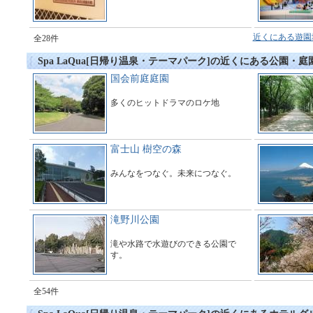
近くにある遊園
全28件
Spa LaQua[日帰り温泉・テーマパーク]の近くにある公園・庭
国会前庭庭園
多くのヒットドラマのロケ地
富士山 樹空の森
みんなをつなぐ。未来につなぐ。
滝野川公園
滝や水路で水遊びのできる公園で
す。
全54件