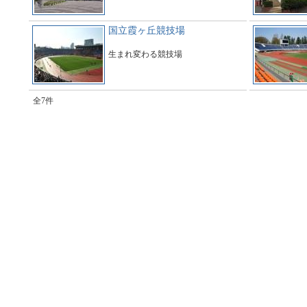
国立霞ヶ丘競技場
生まれ変わる競技場
全7件