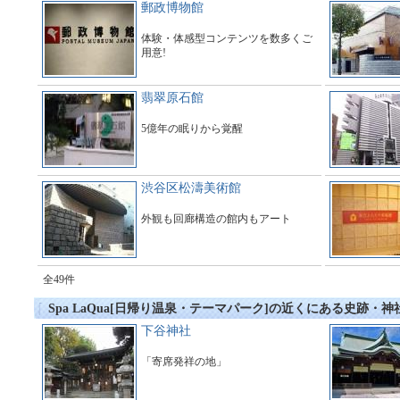
郵政博物館
体験・体感型コンテンツを数多くご
用意!
翡翠原石館
5億年の眠りから覚醒
渋谷区松濤美術館
外観も回廊構造の館内もアート
全49件
Spa LaQua[日帰り温泉・テーマパーク]の近くにある史跡・
下谷神社
「寄席発祥の地」