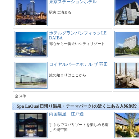
東京ステーションホテル
駅舎に泊まる!
ホテルグランパシフィックLE
DAIBA
都心から一番近いシティリゾート
ロイヤルパークホテル ザ 羽田
旅の始まりはここから
全34件
Spa LaQua[日帰り温泉・テーマパーク]の近くにある入浴施設
両国湯屋 江戸遊
手ぶらでスパリゾートを楽しめる癒
しの湯空間