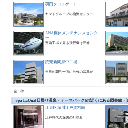
羽田クロノゲート
ヤマトグループの物流センター
ANA機体メンテナンスセンタ
ー
整備工場で見る飛行機は圧巻
読売新聞府中工場
当日の朝刊一面に自分の写真が
全13件
Spa LaQua[日帰り温泉・テーマパーク]の近くにある図書館・
江東区深川江戸資料館
江戸時代の深川の町並み