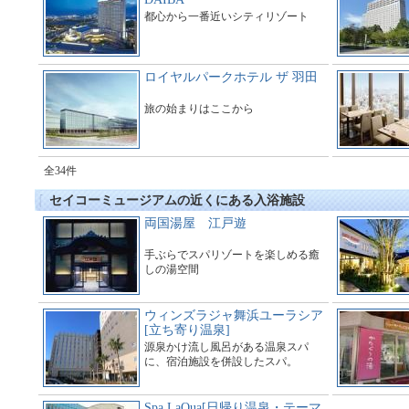
都心から一番近いシティリゾート
ロイヤルパークホテル ザ 羽田
旅の始まりはここから
全34件
セイコーミュージアムの近くにある入浴施設
両国湯屋 江戸遊
手ぶらでスパリゾートを楽しめる癒
しの湯空間
ウィンズラジャ舞浜ユーラシア
[立ち寄り温泉]
源泉かけ流し風呂がある温泉スパ
に、宿泊施設を併設したスパ。
Spa LaQua[日帰り温泉・テーマ