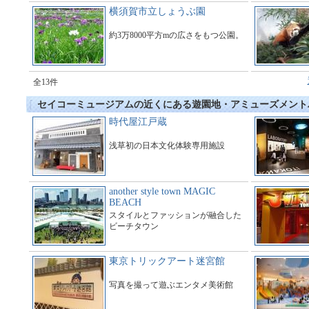
施設である。
横須賀市立しょうぶ園
約3万8000平方mの広さをもつ公園。
全13件
セイコーミュージアムの近くにある遊園地・アミューズメント
時代屋江戸蔵
浅草初の日本文化体験専用施設
another style town MAGIC
BEACH
スタイルとファッションが融合した
ビーチタウン
東京トリックアート迷宮館
写真を撮って遊ぶエンタメ美術館