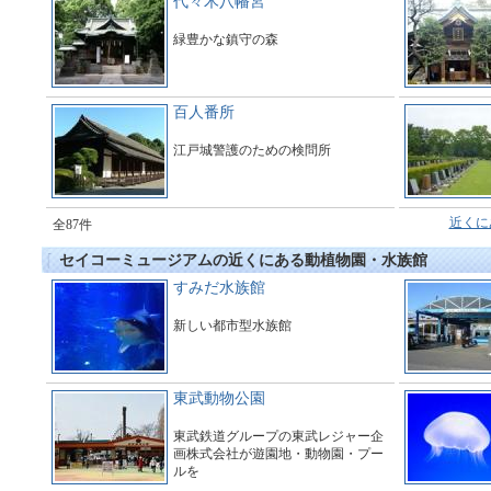
代々木八幡宮
緑豊かな鎮守の森
百人番所
江戸城警護のための検問所
近くに
全87件
セイコーミュージアムの近くにある動植物園・水族館
すみだ水族館
新しい都市型水族館
東武動物公園
東武鉄道グループの東武レジャー企
画株式会社が遊園地・動物園・プー
ルを
運営している総合アミューズメント