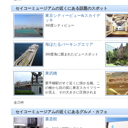
セイコーミュージアムの近くにある話題のスポット
東京シティービュー&スカイデ
ッキ
360度シティビュー
海ほたるパーキングエリア
360度海に囲まれたビュースポット
東武橋
業平橋駅のすぐ近くに掛かる橋。こ
の橋から目の前に東京スカイツリー
が見え、その大きさに圧倒されま
す。多くのギャラリーで橋の周辺は
とても賑わっています。
全25件
セイコーミュージアムの近くにあるグルメ・カフェ
書斎館