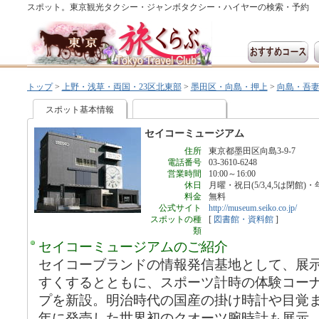
スポット。東京観光タクシー・ジャンボタクシー・ハイヤーの検索・予約
トップ
>
上野・浅草・両国・23区北東部
>
墨田区・向島・押上
>
向島・吾
スポット基本情報
セイコーミュージアム
住所
東京都墨田区向島3-9-7
電話番号
03-3610-6248
営業時間
10:00～16:00
休日
月曜・祝日(5/3,4,5は閉館)
料金
無料
公式サイト
http://museum.seiko.co.jp/
スポットの種
[
図書館・資料館
]
類
セイコーミュージアムのご紹介
セイコーブランドの情報発信基地として、展
すくするとともに、スポーツ計時の体験コー
プを新設。明治時代の国産の掛け時計や目覚ま
年に発売した世界初のクオーツ腕時計も展示