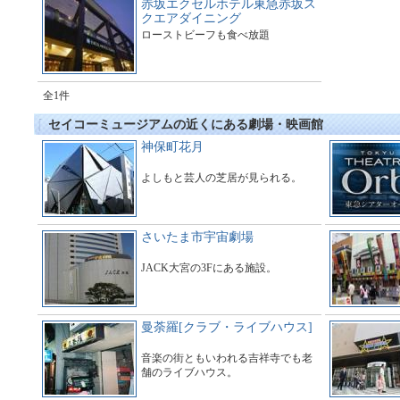
赤坂エクセルホテル東急赤坂ス
クエアダイニング
ローストビーフも食べ放題
全1件
セイコーミュージアムの近くにある劇場・映画館
神保町花月
よしもと芸人の芝居が見られる。
さいたま市宇宙劇場
JACK大宮の3Fにある施設。
曼荼羅[クラブ・ライブハウス]
音楽の街ともいわれる吉祥寺でも老
舗のライブハウス。