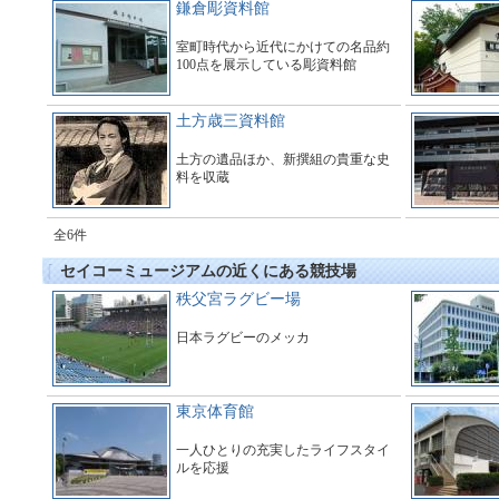
鎌倉彫資料館
室町時代から近代にかけての名品約
100点を展示している彫資料館
土方歳三資料館
土方の遺品ほか、新撰組の貴重な史
料を収蔵
全6件
セイコーミュージアムの近くにある競技場
秩父宮ラグビー場
日本ラグビーのメッカ
東京体育館
一人ひとりの充実したライフスタイ
ルを応援