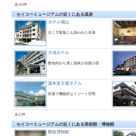
全103件
セイコーミュージアムの近くにある温泉
ホテル城山
古く万葉集にも謳われた名湯
大滝ホテル
敷地内から湧く源泉が自慢の宿
湯本富士屋ホテル
快適で機能的なリゾート空間
全22件
セイコーミュージアムの近くにある美術館・博物館
郵政博物館