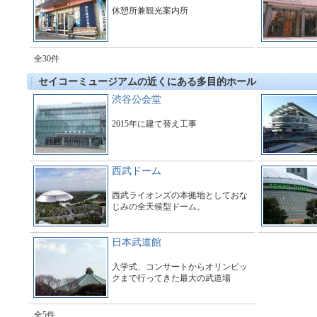
休憩所兼観光案内所
全30件
セイコーミュージアムの近くにある多目的ホール
渋谷公会堂
2015年に建て替え工事
西武ドーム
西武ライオンズの本拠地としておな
じみの全天候型ドーム。
日本武道館
入学式、コンサートからオリンピッ
クまで行ってきた最大の武道場
全5件