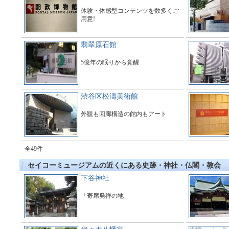
体験・体感型コンテンツを数多くご
用意!
翡翠原石館
5億年の眠りから覚醒
渋谷区松濤美術館
外観も回廊構造の館内もアート
全49件
セイコーミュージアムの近くにある史跡・神社・仏閣・教会
下谷神社
「寄席発祥の地」