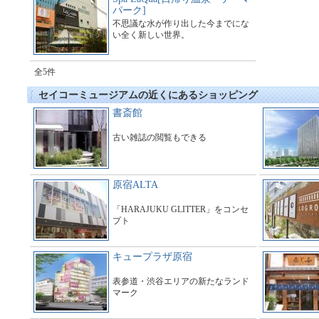
パーク]
不思議な水が作り出した今までにな
い全く新しい世界。
全5件
セイコーミュージアムの近くにあるショッピング
書斎館
古い雑誌の閲覧もできる
原宿ALTA
「HARAJUKU GLITTER」をコンセ
プト
キュープラザ原宿
表参道・渋谷エリアの新たなランド
マーク