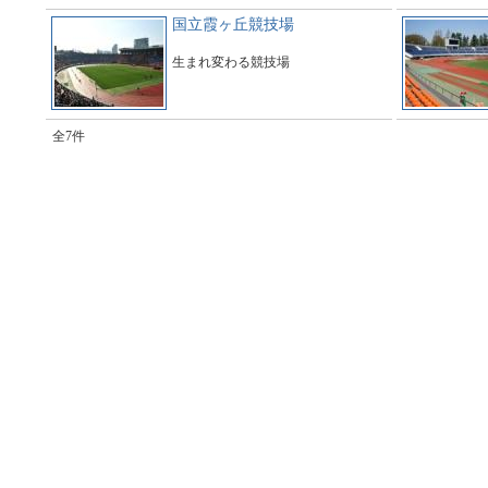
国立霞ヶ丘競技場
生まれ変わる競技場
全7件