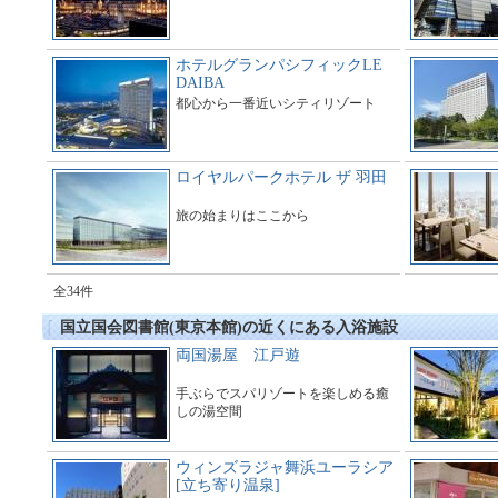
ホテルグランパシフィックLE
DAIBA
都心から一番近いシティリゾート
ロイヤルパークホテル ザ 羽田
旅の始まりはここから
全34件
国立国会図書館(東京本館)の近くにある入浴施設
両国湯屋 江戸遊
手ぶらでスパリゾートを楽しめる癒
しの湯空間
ウィンズラジャ舞浜ユーラシア
[立ち寄り温泉]