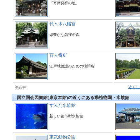
「寄席発祥の地」
代々木八幡宮
緑豊かな鎮守の森
百人番所
江戸城警護のための検問所
近くに
全87件
国立国会図書館(東京本館)の近くにある動植物園・水族館
すみだ水族館
新しい都市型水族館
東武動物公園