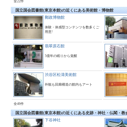
全22件
国立国会図書館(東京本館)の近くにある美術館・博物館
郵政博物館
体験・体感型コンテンツを数多くご
用意!
翡翠原石館
5億年の眠りから覚醒
渋谷区松濤美術館
外観も回廊構造の館内もアート
全49件
国立国会図書館(東京本館)の近くにある史跡・神社・仏閣・教
下谷神社