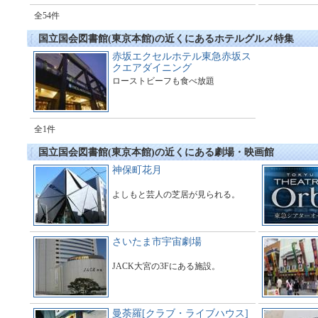
全54件
国立国会図書館(東京本館)の近くにあるホテルグルメ特集
赤坂エクセルホテル東急赤坂ス
クエアダイニング
ローストビーフも食べ放題
全1件
国立国会図書館(東京本館)の近くにある劇場・映画館
神保町花月
よしもと芸人の芝居が見られる。
さいたま市宇宙劇場
JACK大宮の3Fにある施設。
曼荼羅[クラブ・ライブハウス]