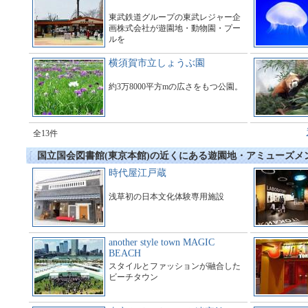
東武鉄道グループの東武レジャー企
画株式会社が遊園地・動物園・プー
ルを
運営している総合アミューズメント
施設である。
横須賀市立しょうぶ園
約3万8000平方mの広さをもつ公園。
全13件
国立国会図書館(東京本館)の近くにある遊園地・アミューズメ
時代屋江戸蔵
浅草初の日本文化体験専用施設
another style town MAGIC
BEACH
スタイルとファッションが融合した
ビーチタウン