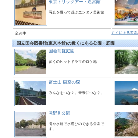
東京トリックアート迷宮館
写真を撮って遊ぶエンタメ美術館
近くにある遊園
全28件
国立国会図書館(東京本館)の近くにある公園・庭園
国会前庭庭園
多くのヒットドラマのロケ地
富士山 樹空の森
みんなをつなぐ。未来につなぐ。
滝野川公園
滝や水路で水遊びのできる公園で
す。