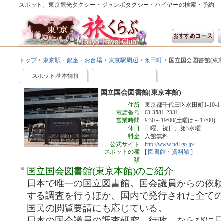
スポット。東京観光タクシー・ジャンボタクシー・ハイヤーの検索・予約
トップ
>
東京駅・銀座・お台場
>
東京駅周辺
>
永田町
>
国立国会図書館(東
スポット基本情報
国立国会図書館(東京本館)
住所
東京都千代田区永田町1-10-1
電話番号
03-3581-2331
営業時間
9:30～19:00(土曜は～17:00)
休日
日曜、祝日、第3水曜
料金
入館無料
公式サイト
http://www.ndl.go.jp/
スポットの種
[
図書館・資料館
]
類
国立国会図書館(東京本館)のご紹介
日本で唯一の国立図書館。国会議員からの依
する調査を行うほか、国内で発行された全て
国民の閲覧要請にも応じている。
日本の国会議員の調査研究、行政、ならびに