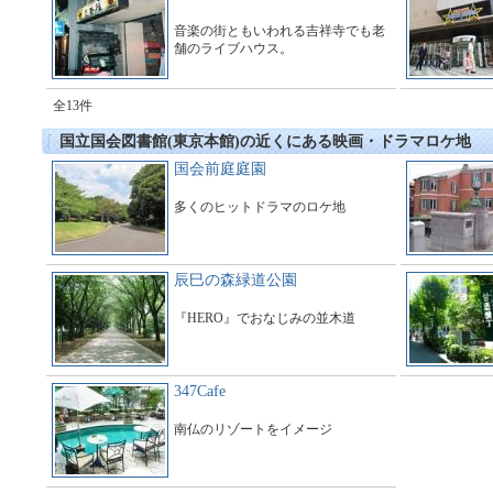
音楽の街ともいわれる吉祥寺でも老
舗のライブハウス。
全13件
国立国会図書館(東京本館)の近くにある映画・ドラマロケ地
国会前庭庭園
多くのヒットドラマのロケ地
辰巳の森緑道公園
『HERO』でおなじみの並木道
347Cafe
南仏のリゾートをイメージ