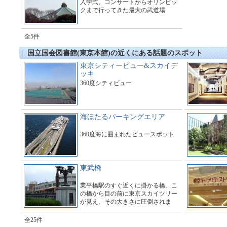
入学式、コンサートからオリンピッ
クまで行ってきた最大の武道場
全5件
国立国会図書館(東京本館)の近くにある話題のスポット
東京シティービュー&スカイデ
ッキ
360度シティビュー
海ほたるパーキングエリア
360度海に囲まれたビュースポット
東武橋
業平橋駅のすぐ近くに掛かる橋。こ
の橋から目の前に東京スカイツリー
が見え、その大きさに圧倒されま
す。多くのギャラリーで橋の周辺は
とても賑わっています。
全25件