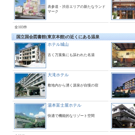
表参道・渋谷エリアの新たなランド
マーク
全103件
国立国会図書館(東京本館)の近くにある温泉
ホテル城山
古く万葉集にも謳われた名湯
大滝ホテル
敷地内から湧く源泉が自慢の宿
湯本富士屋ホテル
快適で機能的なリゾート空間