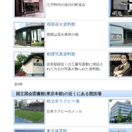
江戸時代の深川の町並み
両国花火資料館
両国は花火発祥の地
相撲写真資料館
吉良邸跡近くの工藤写真館に併設さ
れた力士の写真が飾られた資料館。
全6件
国立国会図書館(東京本館)の近くにある競技場
秩父宮ラグビー場
日本ラグビーのメッカ
東京体育館