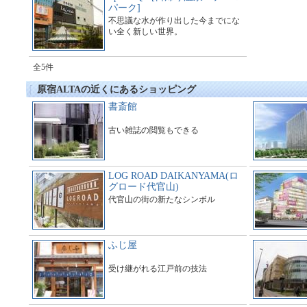
パーク]
不思議な水が作り出した今までにな
い全く新しい世界。
全5件
原宿ALTAの近くにあるショッピング
書斎館
古い雑誌の閲覧もできる
LOG ROAD DAIKANYAMA(ロ
グロード代官山)
代官山の街の新たなシンボル
ふじ屋
受け継がれる江戸前の技法