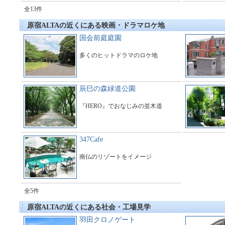
全13件
原宿ALTAの近くにある映画・ドラマロケ地
国会前庭庭園
多くのヒットドラマのロケ地
辰巳の森緑道公園
『HERO』でおなじみの並木道
347Cafe
南仏のリゾートをイメージ
全5件
原宿ALTAの近くにある社会・工場見学
羽田クロノゲート