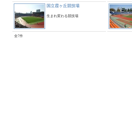
国立霞ヶ丘競技場
生まれ変わる競技場
全7件