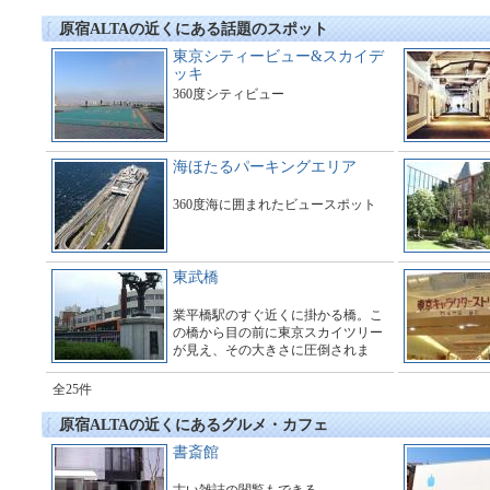
原宿ALTAの近くにある話題のスポット
東京シティービュー&スカイデ
ッキ
360度シティビュー
海ほたるパーキングエリア
360度海に囲まれたビュースポット
東武橋
業平橋駅のすぐ近くに掛かる橋。こ
の橋から目の前に東京スカイツリー
が見え、その大きさに圧倒されま
す。多くのギャラリーで橋の周辺は
とても賑わっています。
全25件
原宿ALTAの近くにあるグルメ・カフェ
書斎館