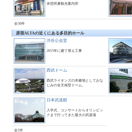
休憩所兼観光案内所
全30件
原宿ALTAの近くにある多目的ホール
渋谷公会堂
2015年に建て替え工事
西武ドーム
西武ライオンズの本拠地としておな
じみの全天候型ドーム。
日本武道館
入学式、コンサートからオリンピッ
クまで行ってきた最大の武道場
全5件