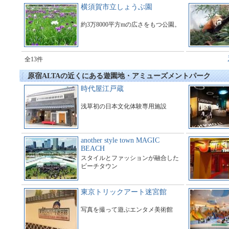
施設である。
横須賀市立しょうぶ園
約3万8000平方mの広さをもつ公園。
全13件
原宿ALTAの近くにある遊園地・アミューズメントパーク
時代屋江戸蔵
浅草初の日本文化体験専用施設
another style town MAGIC
BEACH
スタイルとファッションが融合した
ビーチタウン
東京トリックアート迷宮館
写真を撮って遊ぶエンタメ美術館