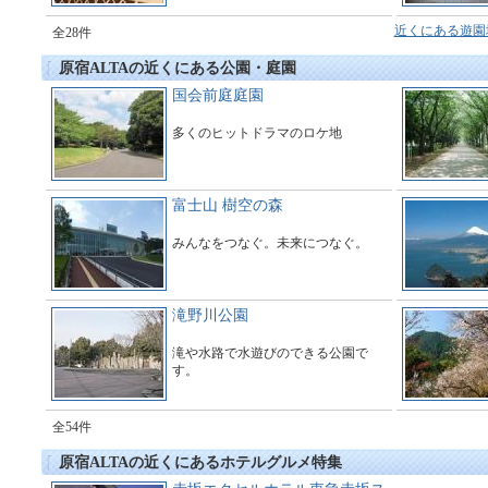
近くにある遊園
全28件
原宿ALTAの近くにある公園・庭園
国会前庭庭園
多くのヒットドラマのロケ地
富士山 樹空の森
みんなをつなぐ。未来につなぐ。
滝野川公園
滝や水路で水遊びのできる公園で
す。
全54件
原宿ALTAの近くにあるホテルグルメ特集