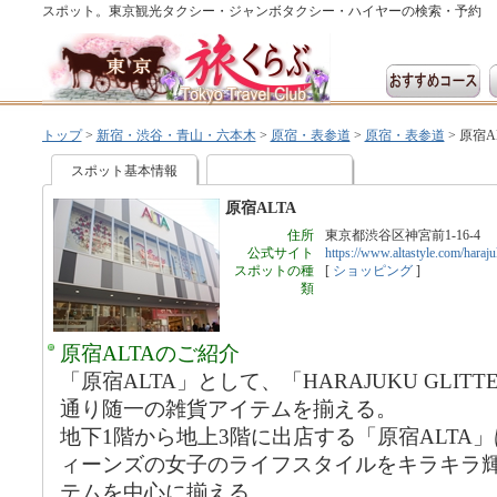
スポット。東京観光タクシー・ジャンボタクシー・ハイヤーの検索・予約
トップ
>
新宿・渋谷・青山・六本木
>
原宿・表参道
>
原宿・表参道
>
原宿A
スポット基本情報
原宿ALTA
住所
東京都渋谷区神宮前1-16-4
公式サイト
https://www.altastyle.com/haraju
スポットの種
[
ショッピング
]
類
原宿ALTAのご紹介
「原宿ALTA」として、「HARAJUKU GLI
通り随一の雑貨アイテムを揃える。
地下1階から地上3階に出店する「原宿ALTA
ィーンズの女子のライフスタイルをキラキラ
テムを中心に揃える。