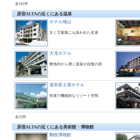
全102件
原宿ALTAの近くにある温泉
ホテル城山
古く万葉集にも謳われた名湯
大滝ホテル
敷地内から湧く源泉が自慢の宿
湯本富士屋ホテル
快適で機能的なリゾート空間
全22件
原宿ALTAの近くにある美術館・博物館
郵政博物館