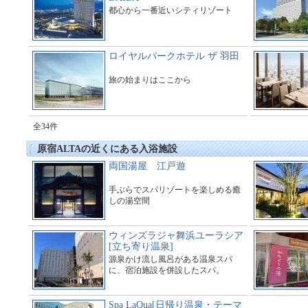
都心から一番近いシティリゾート
ロイヤルパークホテル ザ 羽田
旅の始まりはここから
全34件
原宿ALTAの近くにある入浴施設
両国湯屋 江戸遊
手ぶらでスパリゾートを楽しめる癒
しの湯空間
ウィンズラジャ舞浜ユーラシア
[立ち寄り温泉]
源泉かけ流し風呂がある温泉スパ
に、宿泊施設を併設したスパ。
Spa LaQua[日帰り温泉・テーマ