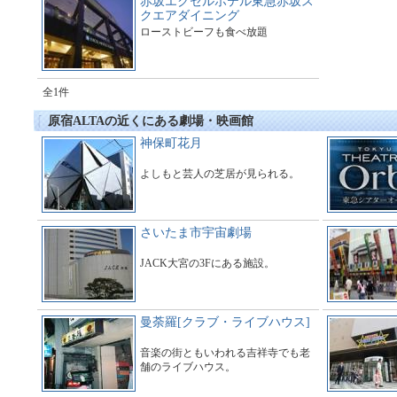
赤坂エクセルホテル東急赤坂ス
クエアダイニング
ローストビーフも食べ放題
全1件
原宿ALTAの近くにある劇場・映画館
神保町花月
よしもと芸人の芝居が見られる。
さいたま市宇宙劇場
JACK大宮の3Fにある施設。
曼荼羅[クラブ・ライブハウス]
音楽の街ともいわれる吉祥寺でも老
舗のライブハウス。