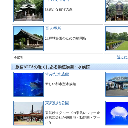
緑豊かな鎮守の森
百人番所
江戸城警護のための検問所
近くに
全87件
原宿ALTAの近くにある動植物園・水族館
すみだ水族館
新しい都市型水族館
東武動物公園
東武鉄道グループの東武レジャー企
画株式会社が遊園地・動物園・プー
ルを
運営している総合アミューズメント