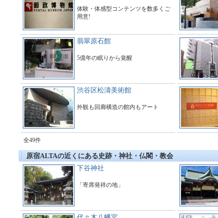
体験・体感型コンテンツを数多くご
用意!
翡翠原石館
5億年の眠りから覚醒
渋谷区松濤美術館
外観も回廊構造の館内もアート
全49件
原宿ALTAの近くにある史跡・神社・仏閣・教会
下谷神社
「寄席発祥の地」
代々木八幡宮