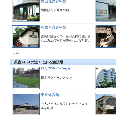
両国花火資料館
両国は花火発祥の地
相撲写真資料館
吉良邸跡近くの工藤写真館に併設さ
れた力士の写真が飾られた資料館。
全7件
原宿ALTAの近くにある競技場
秩父宮ラグビー場
日本ラグビーのメッカ
東京体育館
一人ひとりの充実したライフスタイ
ルを応援