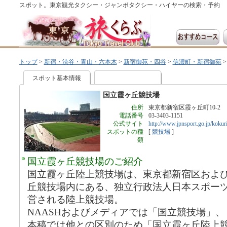
スポット。東京観光タクシー・ジャンボタクシー・ハイヤーの検索・予約
トップ
>
新宿・渋谷・青山・六本木
>
新宿御苑・四谷
>
信濃町・新宿御苑
スポット基本情報
国立霞ヶ丘競技場
住所
東京都新宿区霞ヶ丘町10-2
電話番号
03-3403-1151
公式サイト
http://www.jpnsport.go.jp/kokuri
スポットの種
[
競技場
]
類
国立霞ヶ丘競技場のご紹介
国立霞ヶ丘陸上競技場は、東京都新宿区およ
丘競技場内にある、独立行政法人日本スポーツ
営される陸上競技場。
NAASHおよびメディアでは「国立競技場」
本稿では他との区別のため「国立霞ヶ丘陸上