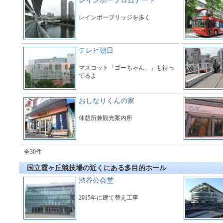
レインボープロムナード
レインボーブリッジを歩く
テレビ朝日
マスコット「ゴーちゃん。」も待っ
てるよ
おしなりくんの家
休憩所兼観光案内所
全30件
国立霞ヶ丘競技場の近くにある多目的ホール
渋谷公会堂
2015年に建て替え工事