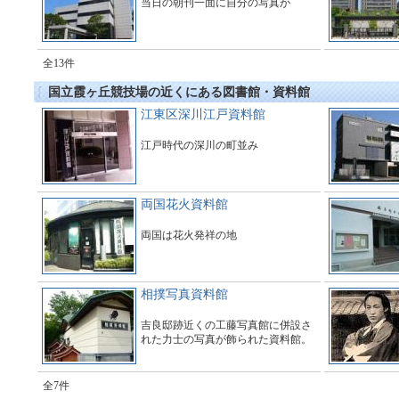
当日の朝刊一面に自分の写真が
全13件
国立霞ヶ丘競技場の近くにある図書館・資料館
江東区深川江戸資料館
江戸時代の深川の町並み
両国花火資料館
両国は花火発祥の地
相撲写真資料館
吉良邸跡近くの工藤写真館に併設さ
れた力士の写真が飾られた資料館。
全7件