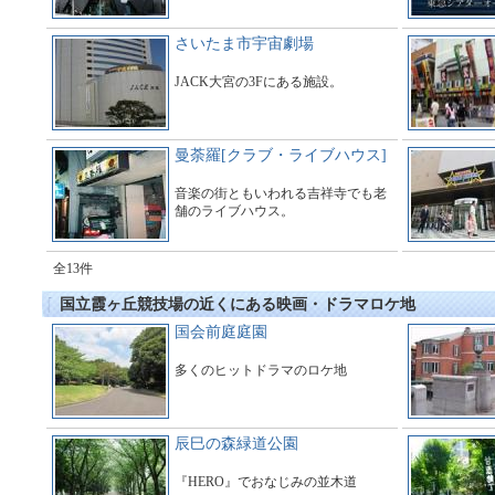
さいたま市宇宙劇場
JACK大宮の3Fにある施設。
曼荼羅[クラブ・ライブハウス]
音楽の街ともいわれる吉祥寺でも老
舗のライブハウス。
全13件
国立霞ヶ丘競技場の近くにある映画・ドラマロケ地
国会前庭庭園
多くのヒットドラマのロケ地
辰巳の森緑道公園
『HERO』でおなじみの並木道