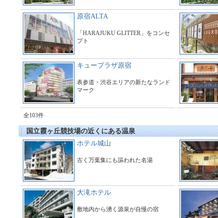
原宿ALTA
「HARAJUKU GLITTER」をコンセ
プト
キュープラザ原宿
表参道・渋谷エリアの新たなランド
マーク
全103件
国立霞ヶ丘競技場の近くにある温泉
ホテル城山
古く万葉集にも謳われた名湯
大滝ホテル
敷地内から湧く源泉が自慢の宿