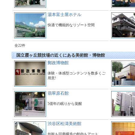
湯本富士屋ホテル
快適で機能的なリゾート空間
全22件
国立霞ヶ丘競技場の近くにある美術館・博物館
郵政博物館
体験・体感型コンテンツを数多くご
用意!
翡翠原石館
5億年の眠りから覚醒
渋谷区松濤美術館
外観も回廊構造の館内もアート