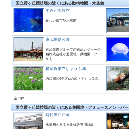
国立霞ヶ丘競技場の近くにある動植物園・水族館
すみだ水族館
新しい都市型水族館
東武動物公園
東武鉄道グループの東武レジャー企
画株式会社が遊園地・動物園・プー
ルを
運営している総合アミューズメント
施設である。
横須賀市立しょうぶ園
約3万8000平方mの広さをもつ公園。
全13件
国立霞ヶ丘競技場の近くにある遊園地・アミューズメントパー
時代屋江戸蔵
浅草初の日本文化体験専用施設