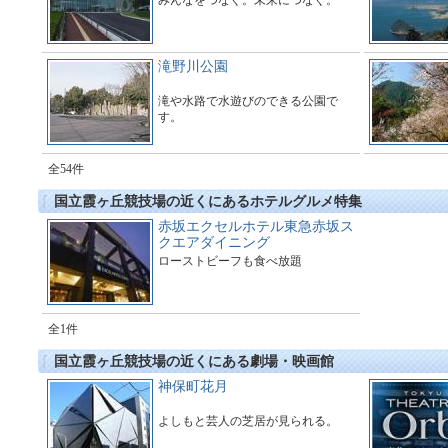
みんなをつなぐ。未来につなぐ。
滝野川公園
滝や水路で水遊びのできる公園で
す。
全54件
国立霞ヶ丘競技場の近くにあるホテルグルメ特集
赤坂エクセルホテル東急赤坂ス
クエアダイニング
ローストビーフも食べ放題
全1件
国立霞ヶ丘競技場の近くにある劇場・映画館
神保町花月
よしもと芸人の芝居が見られる。