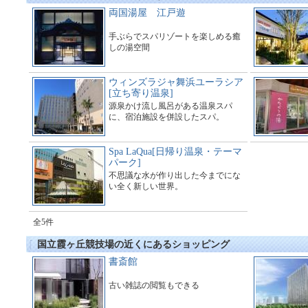
両国湯屋 江戸遊
手ぶらでスパリゾートを楽しめる癒
しの湯空間
ウィンズラジャ舞浜ユーラシア
[立ち寄り温泉]
源泉かけ流し風呂がある温泉スパ
に、宿泊施設を併設したスパ。
Spa LaQua[日帰り温泉・テーマ
パーク]
不思議な水が作り出した今までにな
い全く新しい世界。
全5件
国立霞ヶ丘競技場の近くにあるショッピング
書斎館
古い雑誌の閲覧もできる