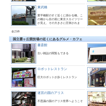
東武橋
業平橋駅のすぐ近くに掛かる橋。こ
の橋から目の前に東京スカイツリー
が見え、その大きさに圧倒されま
す。多くのギャラリーで橋の周辺は
とても賑わっています。
全25件
国立霞ヶ丘競技場の近くにあるグルメ・カフェ
書斎館
古い雑誌の閲覧もできる
ロボットレストラン
巨大ロボットが歩くレストラン
迷宮の国のアリス
不思議の国のアリス世界へようこそ