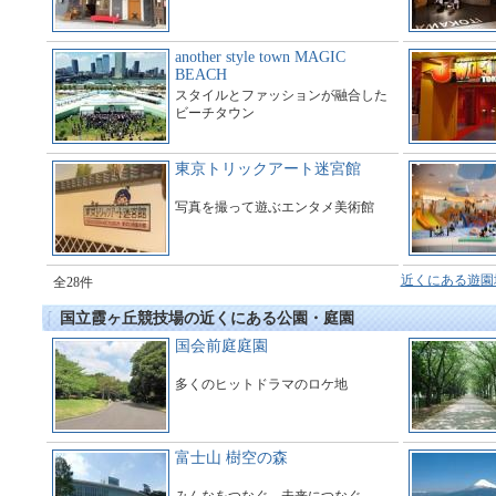
another style town MAGIC
BEACH
スタイルとファッションが融合した
ビーチタウン
東京トリックアート迷宮館
写真を撮って遊ぶエンタメ美術館
近くにある遊園
全28件
国立霞ヶ丘競技場の近くにある公園・庭園
国会前庭庭園
多くのヒットドラマのロケ地
富士山 樹空の森