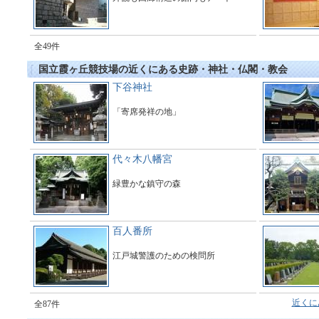
全49件
国立霞ヶ丘競技場の近くにある史跡・神社・仏閣・教会
下谷神社
「寄席発祥の地」
代々木八幡宮
緑豊かな鎮守の森
百人番所
江戸城警護のための検問所
近くに
全87件