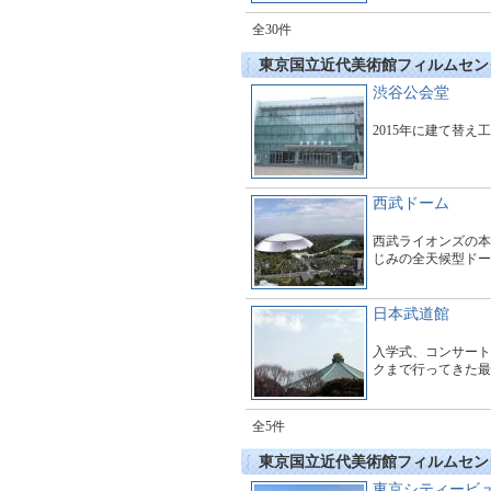
全30件
東京国立近代美術館フィルムセン
渋谷公会堂
2015年に建て替え
西武ドーム
西武ライオンズの本
じみの全天候型ドー
日本武道館
入学式、コンサート
クまで行ってきた最
全5件
東京国立近代美術館フィルムセン
東京シティービ