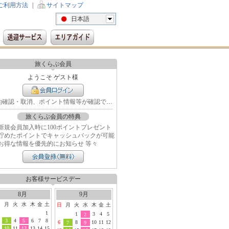
ご利用方法
|
サイトマップ
日本語
旅くらぶ会員
ようこそ ゲスト様
予約確認・取消、ポイント情報等が確認できます
旅くらぶ会員の特典
新規会員加入時に100ポイントプレゼント
貯めたポイントでキャッシュバックが可能
お得な情報を優先的にお知らせ 等々
お客様サービスデー
8月
9月
日
月
火
水
木
金
土
日
月
火
水
木
金
土
1
1
3
4
5
2
3
4
5
6
7
8
6
8
10
11
12
7
9
10
11
12
13
14
15