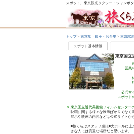
スポット。東京観光タクシー・ジャンボタ
トップ
>
東京駅・銀座・お台場
>
東京駅
スポット基本情報
東京国立
営業
公式サ
スポット
東京国立近代美術館フィルムセンター
映画に関する様々な展示ばかりでなく
展示や映画の内容などは公式サイトか
■旅くらぶスタッフ感想■大ホールに
きな人には貴重な場所だと思います。