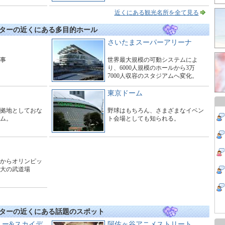
タワーの1～3階にわたる大型商業施
設。
近くにある観光名所を全て見る
ターの近くにある多目的ホール
さいたまスーパーアリーナ
工事
世界最大規模の可動システムによ
り、6000人規模のホールから3万
7000人収容のスタジアムへ変化。
東京ドーム
拠地としておな
野球はもちろん、さまざまなイベン
ム。
ト会場としても知られる。
からオリンピッ
大の武道場
ターの近くにある話題のスポット
ュー&スカイデ
阿佐ヶ谷アニメストリート