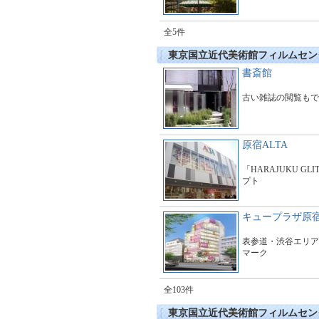
全5件
東京国立近代美術館フィルムセン
書斎館
古い雑誌の閲覧もで
原宿ALTA
「HARAJUKU GL
プト
キュープラザ原
表参道・渋谷エリア
マーク
全103件
東京国立近代美術館フィルムセン