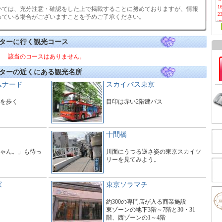
1
いては、充分注意・確認をした上で掲載することに努めておりますが、情報
2
っている場合がございますことを予めご了承ください。
3
ターに行く観光コース
該当のコースはありません。
ターの近くにある観光名所
ムナード
スカイバス東京
を歩く
目印は赤い2階建バス
十間橋
ゃん。」も待っ
川面にうつる逆さ姿の東京スカイツ
リーを見てみよう。
家
東京ソラマチ
約300の専門店が入る商業施設
東ゾーンの地下3階～7階と30・31
階、西ゾーンの1～4階