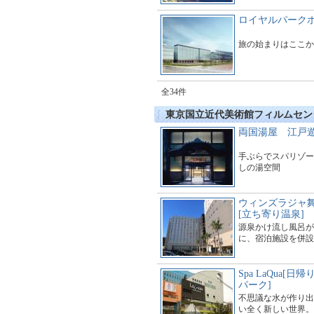
ロイヤルパークホ
旅の始まりはここか
全34件
東京国立近代美術館フィルムセン
両国湯屋 江戸
手ぶらでスパリゾー
しの湯空間
ウィンズラジャ
[立ち寄り温泉]
源泉かけ流し風呂が
に、宿泊施設を併設
Spa LaQua[
パーク]
不思議な水が作り出
い全く新しい世界。