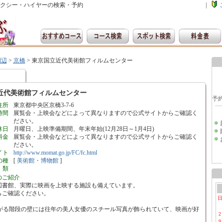
クシー・ハイヤーの検索・予約
|
周辺
>
京橋
>
東京国立近代美術館フィルムセンター
近代美術館フィルムセンター
住所
東京都中央区京橋3-7-6
時間
展覧会・上映会などによって異なりますので公式サイトからご確認く
ださい。
休日
月曜日、上映準備期間、年末年始(12月28日～1月4日)
料金
展覧会・上映会などによって異なりますので公式サイトからご確認く
ださい。
イト
http://www.momat.go.jp/FC/fc.html
の種
[
美術館・博物館
]
類
のご紹介
図書館、実際に映画を上映する施設も備えています。
らご確認ください。
上がる階段の壁には往年の美人女優のスチール写真が飾られていて、映画が好
2
9