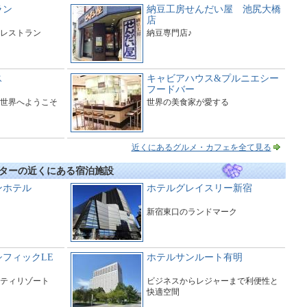
ラン
納豆工房せんだい屋 池尻大橋
店
レストラン
納豆専門店♪
ス
キャビアハウス&プルニエシー
フードバー
世界へようこそ
世界の美食家が愛する
近くにあるグルメ・カフェを全て見る
ターの近くにある宿泊施設
ンホテル
ホテルグレイスリー新宿
新宿東口のランドマーク
フィックLE
ホテルサンルート有明
ティリゾート
ビジネスからレジャーまで利便性と
快適空間