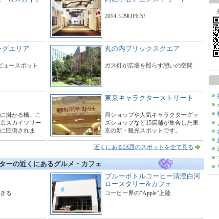
2014.3.29OPEN!
ングエリア
丸の内ブリックスクエア
たビュースポット
ガス灯が広場を照らす憩いの空間
東京キャラクターストリート
に掛かる橋。こ
局ショップや人気キャラクターグッ
京スカイツリー
ズショップなど15店舗が集合した東
に圧倒されま
京の新・観光スポットです。
ーで橋の周辺は
す。
近くにある話題のスポットを全て見る
ターの近くにあるグルメ・カフェ
ブルーボトルコーヒー清澄白河
ロースタリー&カフェ
きる
コーヒー界の“Apple”上陸