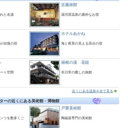
近藤旅館
れた名湯
湯河原温泉の素朴なお宿
ホテルあかね
が自慢の宿
海と夜景の見える高台の宿
ル
箱根の湯 花紋
ート空間
非日常の癒しの旅館
近くにある温泉を全て見る
ターの近くにある美術館・博物館
戸栗美術館
ンツを数多くご
陶磁器専門の美術館