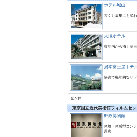
ホテル城山
古く万葉集にも謳わ
大滝ホテル
敷地内から湧く源泉
湯本富士屋ホテ
快適で機能的なリゾ
全22件
東京国立近代美術館フィルムセン
郵政博物館
体験・体感型コンテ
用意!