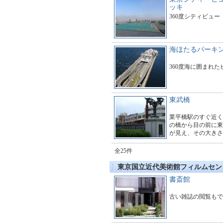
ッキ
360度シティビュー
海ほたるパーキ
360度海に囲まれ
東武橋
業平橋駅のすぐ近く
の橋から目の前に東
が見え、その大きさ
す。多くのギャラリ
とても賑わっていま
全25件
東京国立近代美術館フィルムセン
書斎館
古い雑誌の閲覧もで