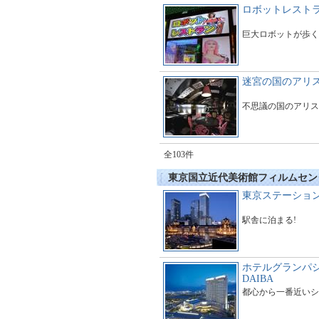
ロボットレスト
巨大ロボットが歩く
迷宮の国のアリ
不思議の国のアリス
全103件
東京国立近代美術館フィルムセン
東京ステーショ
駅舎に泊まる!
ホテルグランパシ
DAIBA
都心から一番近いシ