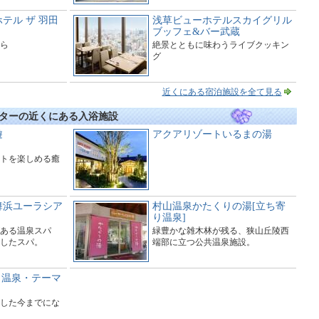
テル ザ 羽田
浅草ビューホテルスカイグリル
ブッフェ&バー武蔵
ら
絶景とともに味わうライブクッキン
グ
近くにある宿泊施設を全て見る
ターの近くにある入浴施設
遊
アクアリゾートいるまの湯
トを楽しめる癒
舞浜ユーラシア
村山温泉かたくりの湯[立ち寄
り温泉]
ある温泉スパ
緑豊かな雑木林が残る、狭山丘陵西
したスパ。
端部に立つ公共温泉施設。
日帰り温泉・テーマ
した今までにな