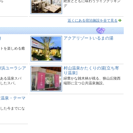
ら
絶景とともに味わうライブクッキン
グ
近くにある宿泊施設を全て見る
遊
アクアリゾートいるまの湯
トを楽しめる癒
舞浜ユーラシア
村山温泉かたくりの湯[立ち寄
り温泉]
ある温泉スパ
緑豊かな雑木林が残る、狭山丘陵西
したスパ。
端部に立つ公共温泉施設。
日帰り温泉・テーマ
した今までにな