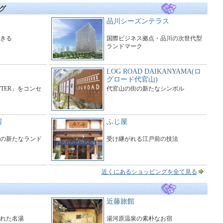
グ
品川シーズンテラス
きる
国際ビジネス拠点・品川の次世代型
ランドマーク
LOG ROAD DAIKANYAMA(ロ
グロード代官山)
ITTER」をコンセ
代官山の街の新たなシンボル
宿
ふじ屋
の新たなランド
受け継がれる江戸前の技法
近くにあるショッピングを全て見る
近藤旅館
れた名湯
湯河原温泉の素朴なお宿