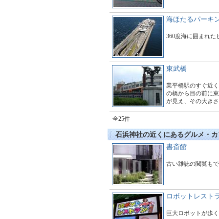
海ほたるパーキ
360度海に囲まれ
東武橋
業平橋駅のすぐ近く
の橋から目の前に東
が見え、その大きさ
す。多くのギャラリ
とても賑わっていま
全25件
石浜神社の近くにあるグルメ・カ
書斎館
古い雑誌の閲覧もで
ロボットレスト
巨大ロボットが歩く