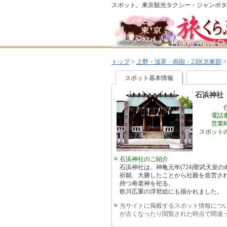
スポット。東京観光タクシー・ジャンボタ
トップ
>
上野・浅草・両国・23区北東部
スポット基本情報
石浜神社
電話
営業
スポット
石浜神社のご紹介
石浜神社は、神亀元年(724)聖武天
祈願、大勝したことから社殿を造営さ
持つ寿老神を祀る。
歌川広重の浮世絵にも描かれました。
当サイトに掲載するスポット情報につ
が古くなったり閲覧された時点で間違