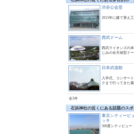
渋谷公会堂
2015年に建て替え
西武ドーム
西武ライオンズの本
じみの全天候型ドー
日本武道館
入学式、コンサート
クまで行ってきた最
全5件
石浜神社の近くにある話題のスポ
東京シティービ
ッキ
360度シティビュー