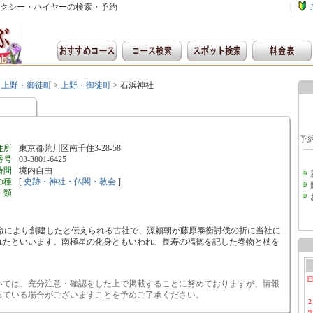
クシー・ハイヤーの検索・予約
|
>
上野・御徒町
>
上野・御徒町
>
石浜神社
住所
東京都荒川区南千住3-28-58
番号
03-3801-6425
時間
境内自由
の種
[
史跡・神社・仏閣・教会
]
類
皇の命により創建したと伝えられる古社で、源頼朝が藤原泰衡討伐の折に当社に
れたといいます。南極星の化身ともいわれ、長寿の福徳を記した巻物と杖を
いては、充分注意・確認をした上で掲載することに努めておりますが、情報
っている場合がございますことを予めご了承ください。
2
9