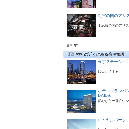
迷宮の国のアリ
不思議の国のアリス
全103件
石浜神社の近くにある宿泊施設
東京ステーショ
駅舎に泊まる!
ホテルグランパシ
DAIBA
都心から一番近いシ
ロイヤルパークホ