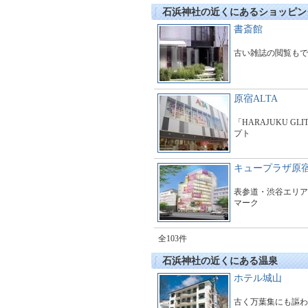
石浜神社の近くにあるショッピン
書斎館
古い雑誌の閲覧もで
原宿ALTA
「HARAJUKU GL
プト
キュープラザ原
表参道・渋谷エリア
マーク
全103件
石浜神社の近くにある温泉
ホテル城山
古く万葉集にも謳わ