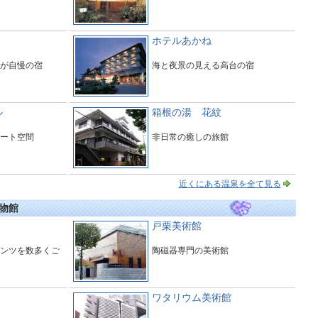
ホテルあかね
が自慢の宿
海と夜景の見える高台の宿
ル
箱根の湯 花紋
ート空間
非日常の癒しの旅館
近くにある温泉を全て見る
物館
戸栗美術館
ンツを数多くご
陶磁器専門の美術館
ワタリウム美術館