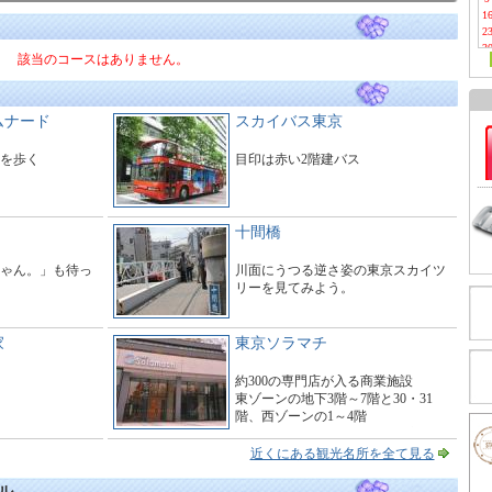
1
2
3
該当のコースはありません。
ムナード
スカイバス東京
を歩く
目印は赤い2階建バス
十間橋
ゃん。」も待っ
川面にうつる逆さ姿の東京スカイツ
リーを見てみよう。
家
東京ソラマチ
約300の専門店が入る商業施設
東ゾーンの地下3階～7階と30・31
階、西ゾーンの1～4階
タワーの1～3階にわたる大型商業施
設。
近くにある観光名所を全て見る
ル