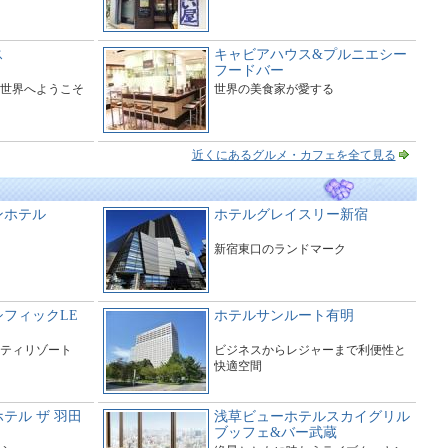
ス
キャビアハウス&プルニエシー
フードバー
世界へようこそ
世界の美食家が愛する
近くにあるグルメ・カフェを全て見る
ンホテル
ホテルグレイスリー新宿
新宿東口のランドマーク
フィックLE
ホテルサンルート有明
ティリゾート
ビジネスからレジャーまで利便性と
快適空間
テル ザ 羽田
浅草ビューホテルスカイグリル
ブッフェ&バー武蔵