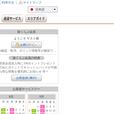
ご利用方法
|
サイトマップ
日本語
旅くらぶ会員
ようこそ ゲスト様
予約確認・取消、ポイント情報等が確認できます
旅くらぶ会員の特典
新規会員加入時に100ポイントプレゼント
貯めたポイントでキャッシュバックが可能
お得な情報を優先的にお知らせ 等々
お客様サービスデー
8月
9月
日
月
火
水
木
金
土
日
月
火
水
木
金
土
1
1
3
4
5
2
3
4
5
6
7
8
6
8
10
11
12
7
9
10
11
12
13
14
15