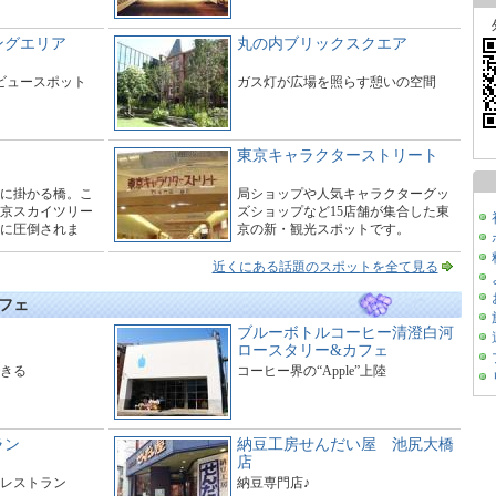
ングエリア
丸の内ブリックスクエア
たビュースポット
ガス灯が広場を照らす憩いの空間
東京キャラクターストリート
に掛かる橋。こ
局ショップや人気キャラクターグッ
京スカイツリー
ズショップなど15店舗が集合した東
に圧倒されま
京の新・観光スポットです。
ーで橋の周辺は
す。
近くにある話題のスポットを全て見る
フェ
ブルーボトルコーヒー清澄白河
ロースタリー&カフェ
きる
コーヒー界の“Apple”上陸
ラン
納豆工房せんだい屋 池尻大橋
店
レストラン
納豆専門店♪