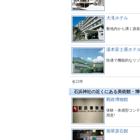
大滝ホテル
敷地内から湧く源泉
湯本富士屋ホテ
快適で機能的なリゾ
全22件
石浜神社の近くにある美術館・博
郵政博物館
体験・体感型コンテ
用意!
翡翠原石館