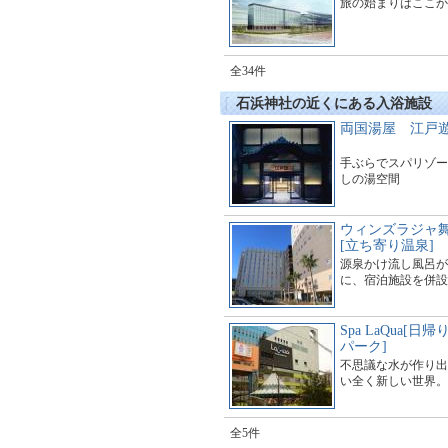
旅の始まりはここか
全34件
石浜神社の近くにある入浴施設
両国湯屋 江戸
手ぶらでスパリゾー
しの湯空間
ウィンズラジャ
[立ち寄り温泉]
源泉かけ流し風呂が
に、宿泊施設を併設
Spa LaQua[
パーク]
不思議な水が作り出
い全く新しい世界。
全5件