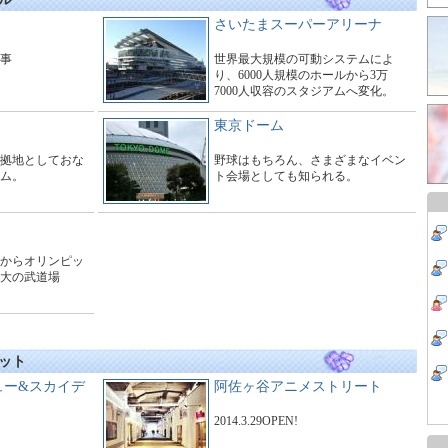
さいたまスーパーアリーナ
工事
世界最大規模の可動システムによ
り、6000人規模のホールから3万
7000人収容のスタジアムへ変化。
東京ドーム
拠地としておな
野球はもちろん、さまざまなイベン
ム。
ト会場としても知られる。
からオリンピッ
大の武道場
ット
ュー&スカイデ
阿佐ヶ谷アニメストリート
2014.3.29OPEN!