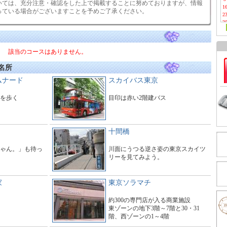
いては、充分注意・確認をした上で掲載することに努めておりますが、情報
1
っている場合がございますことを予めご了承ください。
2
3
該当のコースはありません。
名所
ムナード
スカイバス東京
を歩く
目印は赤い2階建バス
十間橋
ゃん。」も待っ
川面にうつる逆さ姿の東京スカイツ
リーを見てみよう。
家
東京ソラマチ
約300の専門店が入る商業施設
東ゾーンの地下3階～7階と30・31
階、西ゾーンの1～4階
タワーの1～3階にわたる大型商業施