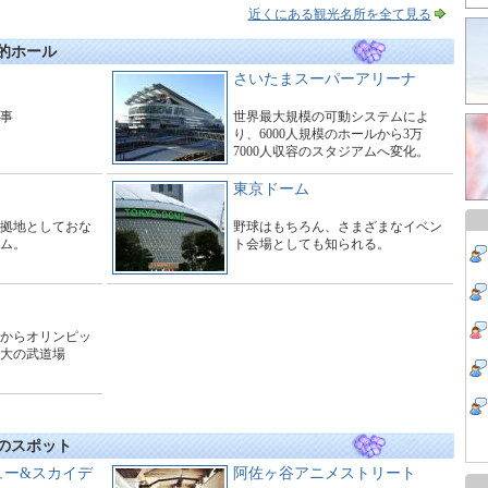
設。
近くにある観光名所を全て見る
目的ホール
さいたまスーパーアリーナ
工事
世界最大規模の可動システムによ
り、6000人規模のホールから3万
7000人収容のスタジアムへ変化。
東京ドーム
拠地としておな
野球はもちろん、さまざまなイベン
ム。
ト会場としても知られる。
からオリンピッ
大の武道場
題のスポット
ュー&スカイデ
阿佐ヶ谷アニメストリート