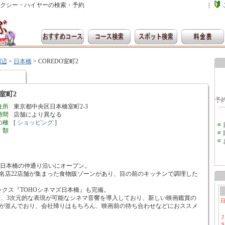
クシー・ハイヤーの検索・予約
|
周辺
>
日本橋
>
COREDO室町2
O室町2
住所
東京都中央区日本橋室町2-3
時間
店舗により異なる
の種
[
ショッピング
]
類
設が日本橋の仲通り沿いにオープン。
名店22店舗が集まった食物販ゾーンがあり、目の前のキッチンで調理した
。
クス『TOHOシネマズ日本橋』も完備。
加え、3次元的な表現が可能なシネマ音響を導入しており、新しい映画鑑賞の
店が並んでおり、会社帰りはもちろん、映画前の待ち合わせなどにおススメ
2
9