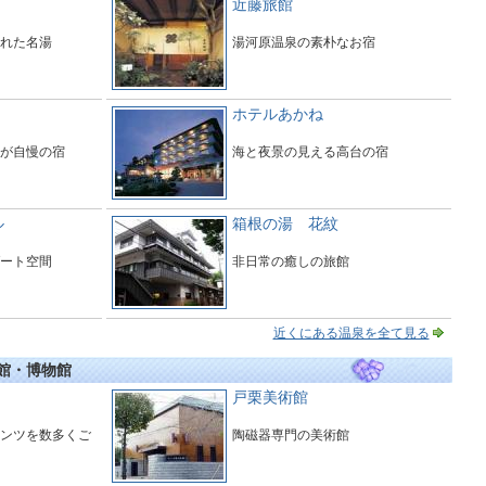
近藤旅館
れた名湯
湯河原温泉の素朴なお宿
ホテルあかね
が自慢の宿
海と夜景の見える高台の宿
ル
箱根の湯 花紋
ート空間
非日常の癒しの旅館
近くにある温泉を全て見る
術館・博物館
戸栗美術館
ンツを数多くご
陶磁器専門の美術館