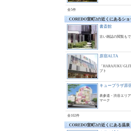
全5件
COREDO室町2の近くにあるシ
書斎館
古い雑誌の閲覧もで
原宿ALTA
「HARAJUKU GL
プト
キュープラザ原
表参道・渋谷エリア
マーク
全102件
COREDO室町2の近くにある温泉