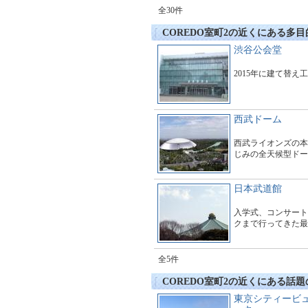
全30件
COREDO室町2の近くにある多
渋谷公会堂
2015年に建て替え
西武ドーム
西武ライオンズの本
じみの全天候型ドー
日本武道館
入学式、コンサート
クまで行ってきた最
全5件
COREDO室町2の近くにある話
東京シティービ