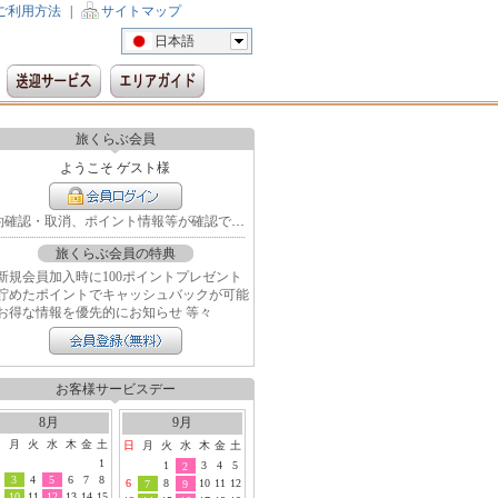
ご利用方法
|
サイトマップ
日本語
旅くらぶ会員
ようこそ ゲスト様
予約確認・取消、ポイント情報等が確認できます
旅くらぶ会員の特典
新規会員加入時に100ポイントプレゼント
貯めたポイントでキャッシュバックが可能
お得な情報を優先的にお知らせ 等々
お客様サービスデー
8月
9月
日
月
火
水
木
金
土
日
月
火
水
木
金
土
1
1
3
4
5
2
3
4
5
6
7
8
6
8
10
11
12
7
9
10
11
12
13
14
15