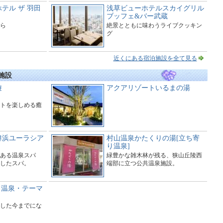
テル ザ 羽田
浅草ビューホテルスカイグリル
ブッフェ&バー武蔵
ら
絶景とともに味わうライブクッキン
グ
近くにある宿泊施設を全て見る
施設
遊
アクアリゾートいるまの湯
トを楽しめる癒
舞浜ユーラシア
村山温泉かたくりの湯[立ち寄
り温泉]
ある温泉スパ
緑豊かな雑木林が残る、狭山丘陵西
したスパ。
端部に立つ公共温泉施設。
日帰り温泉・テーマ
した今までにな