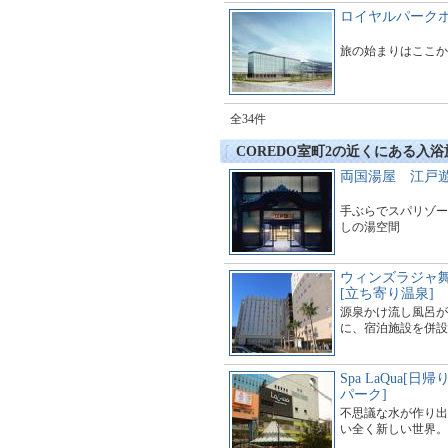
ロイヤルパークホ
旅の始まりはここか
全34件
COREDO室町2の近くにある入浴
両国湯屋 江戸
手ぶらでスパリゾー
しの湯空間
ウィンズラジャ
[立ち寄り温泉]
源泉かけ流し風呂が
に、宿泊施設を併設
Spa LaQua[
パーク]
不思議な水が作り出
い全く新しい世界。