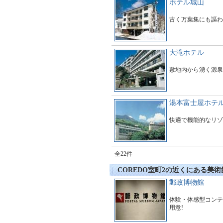
ホテル城山
古く万葉集にも謳わ
大滝ホテル
敷地内から湧く源泉
湯本富士屋ホテ
快適で機能的なリゾ
全22件
COREDO室町2の近くにある美
郵政博物館
体験・体感型コンテ
用意!