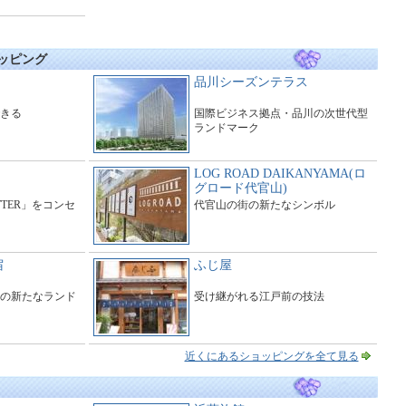
ョッピング
品川シーズンテラス
きる
国際ビジネス拠点・品川の次世代型
ランドマーク
LOG ROAD DAIKANYAMA(ロ
グロード代官山)
ITTER」をコンセ
代官山の街の新たなシンボル
宿
ふじ屋
の新たなランド
受け継がれる江戸前の技法
近くにあるショッピングを全て見る