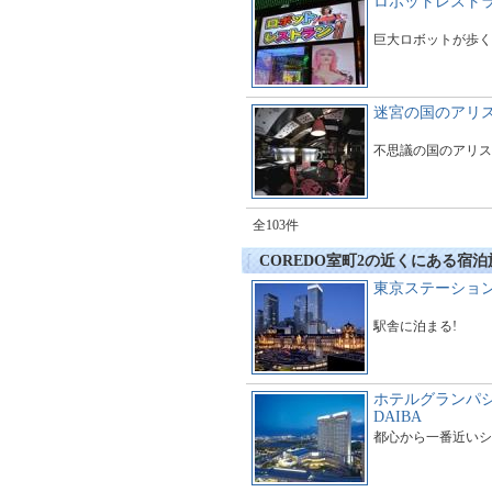
ロボットレスト
巨大ロボットが歩く
迷宮の国のアリ
不思議の国のアリス
全103件
COREDO室町2の近くにある宿泊
東京ステーショ
駅舎に泊まる!
ホテルグランパシ
DAIBA
都心から一番近いシ