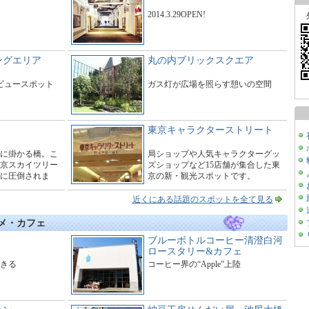
2014.3.29OPEN!
ングエリア
丸の内ブリックスクエア
たビュースポット
ガス灯が広場を照らす憩いの空間
東京キャラクターストリート
に掛かる橋。こ
局ショップや人気キャラクターグッ
京スカイツリー
ズショップなど15店舗が集合した東
に圧倒されま
京の新・観光スポットです。
ーで橋の周辺は
す。
近くにある話題のスポットを全て見る
ルメ・カフェ
ブルーボトルコーヒー清澄白河
ロースタリー&カフェ
きる
コーヒー界の“Apple”上陸