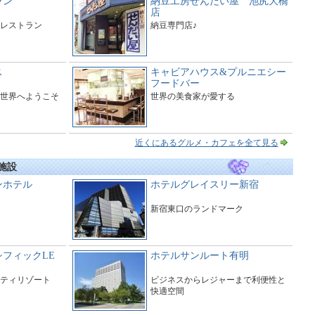
ラン
納豆工房せんだい屋 池尻大橋
店
レストラン
納豆専門店♪
ス
キャビアハウス&プルニエシー
フードバー
世界へようこそ
世界の美食家が愛する
近くにあるグルメ・カフェを全て見る
施設
ンホテル
ホテルグレイスリー新宿
新宿東口のランドマーク
フィックLE
ホテルサンルート有明
ティリゾート
ビジネスからレジャーまで利便性と
快適空間