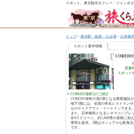
スポット。東京観光タクシー・ジャンボタ
トップ
>
東京駅・銀座・お台場
>
日本橋
スポット基本情報
CORED
営業
スポット
COREDO室町2のご紹介
COREDO室町の第2弾となる商業施
地下1階には、全国の有名レストランや
ものテイクアウト・イートインできる
また、日本橋初となるシネマコンプレッ
全9スクリーン、約1,800席の規模に
環境を提供。2階はカジュアルな飲食
です。