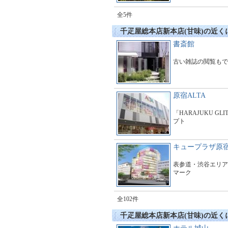
全5件
千疋屋総本店新本店(甘味)の近く
書斎館
古い雑誌の閲覧もで
原宿ALTA
「HARAJUKU GL
プト
キュープラザ原
表参道・渋谷エリア
マーク
全102件
千疋屋総本店新本店(甘味)の近く