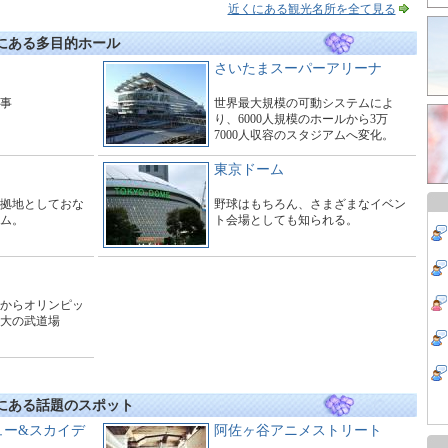
設。
近くにある観光名所を全て見る
にある多目的ホール
さいたまスーパーアリーナ
工事
世界最大規模の可動システムによ
り、6000人規模のホールから3万
7000人収容のスタジアムへ変化。
東京ドーム
拠地としておな
野球はもちろん、さまざまなイベン
ム。
ト会場としても知られる。
からオリンピッ
大の武道場
くにある話題のスポット
ュー&スカイデ
阿佐ヶ谷アニメストリート