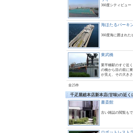
360度シティビュー
海ほたるパーキ
360度海に囲まれ
東武橋
業平橋駅のすぐ近く
の橋から目の前に東
が見え、その大きさ
す。多くのギャラリ
とても賑わっていま
全25件
千疋屋総本店新本店(甘味)の近
書斎館
古い雑誌の閲覧もで
ロボットレスト