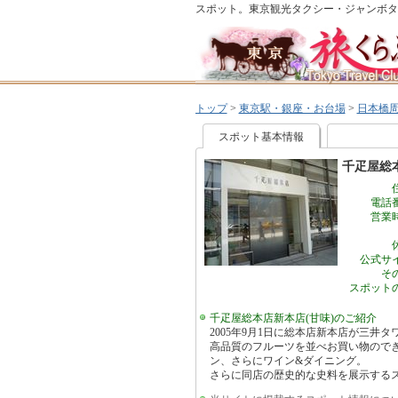
スポット。東京観光タクシー・ジャンボタ
トップ
>
東京駅・銀座・お台場
>
日本橋
スポット基本情報
千疋屋総本
電話
営業
公式サ
そ
スポット
千疋屋総本店新本店(甘味)のご紹介
2005年9月1日に総本店新本店が三井タ
高品質のフルーツを並べお買い物ので
ン、さらにワイン&ダイニング。
さらに同店の歴史的な史料を展示する