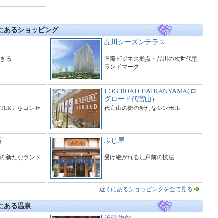
にあるショッピング
品川シーズンテラス
きる
国際ビジネス拠点・品川の次世代型
ランドマーク
LOG ROAD DAIKANYAMA(ロ
グロード代官山)
ITTER」をコンセ
代官山の街の新たなシンボル
宿
ふじ屋
の新たなランド
受け継がれる江戸前の技法
近くにあるショッピングを全て見る
にある温泉