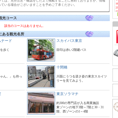
いては、充分注意・確認をした上で掲載することに努めておりますが、情報
1
っている場合がございますことを予めご了承ください。
2
3
観光コース
該当のコースはありません。
にある観光名所
ムナード
スカイバス東京
を歩く
目印は赤い2階建バス
十間橋
ゃん。」も待っ
川面にうつる逆さ姿の東京スカイツ
リーを見てみよう。
家
東京ソラマチ
約300の専門店が入る商業施設
東ゾーンの地下3階～7階と30・31
階、西ゾーンの1～4階
タワーの1～3階にわたる大型商業施