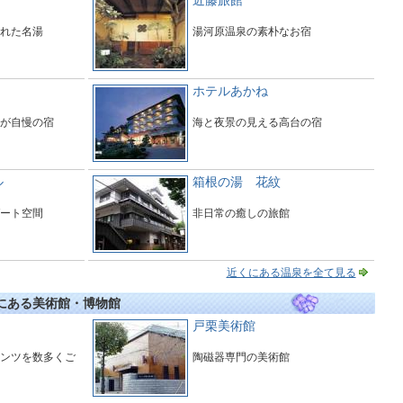
近藤旅館
れた名湯
湯河原温泉の素朴なお宿
ホテルあかね
が自慢の宿
海と夜景の見える高台の宿
ル
箱根の湯 花紋
ート空間
非日常の癒しの旅館
近くにある温泉を全て見る
くにある美術館・博物館
戸栗美術館
ンツを数多くご
陶磁器専門の美術館