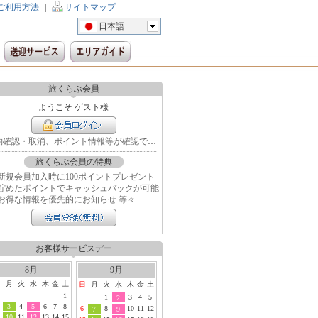
ご利用方法
|
サイトマップ
日本語
旅くらぶ会員
ようこそ ゲスト様
予約確認・取消、ポイント情報等が確認できます
旅くらぶ会員の特典
新規会員加入時に100ポイントプレゼント
貯めたポイントでキャッシュバックが可能
お得な情報を優先的にお知らせ 等々
お客様サービスデー
8月
9月
日
月
火
水
木
金
土
日
月
火
水
木
金
土
1
1
3
4
5
2
3
4
5
6
7
8
6
8
10
11
12
7
9
10
11
12
13
14
15