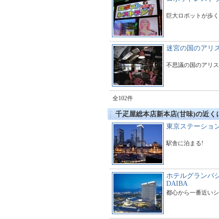
巨大ロボットが歩く
迷宮の国のアリ
不思議の国のアリス
全102件
千疋屋総本店新本店(甘味)の近く
東京ステーショ
駅舎に泊まる!
ホテルグランパシ
DAIBA
都心から一番近いシ