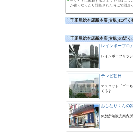
当サイトに掲載するスポット情報につ
が古くなったり閲覧された時点で間違
千疋屋総本店新本店(甘味)に行く
千疋屋総本店新本店(甘味)の近く
レインボープロ
レインボーブリッジ
テレビ朝日
マスコット「ゴーち
てるよ
おしなりくんの
休憩所兼観光案内所