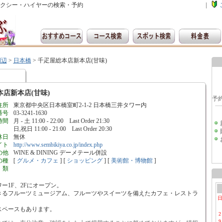
クシー・ハイヤーの検索・予約
|
周辺
>
日本橋
>
千疋屋総本店新本店(甘味)
店新本店(甘味)
住所
東京都中央区日本橋室町2-1-2 日本橋三井タワー内
番号
03-3241-1630
時間
月 - 土 11:00 - 22:00 Last Order 21:30
日,祝日 11:00 - 21:00 Last Order 20:30
休日
無休
イト
http://www.sembikiya.co.jp/index.php
の他
WINE & DINING デーメテール併設
の種
[
グルメ・カフェ
] [
ショッピング
] [
美術館・博物館
]
類
ワー1F、2Fにオープン。
きるフルーツミュージアム、フルーツやスイーツを備えたカフェ・レストラ
スペースもあります。
2
9