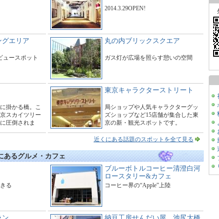
2014.3.29OPEN!
ングエリア
丸の内ブリックスクエア
たビュースポット
ガス灯が広場を照らす憩いの空間
東京キャラクターストリート
に掛かる橋。こ
局ショップや人気キャラクターグッ
京スカイツリー
ズショップなど15店舗が集合した東
に圧倒されま
京の新・観光スポットです。
ーで橋の周辺は
す。
近くにある話題のスポットを全て見る
くにあるグルメ・カフェ
ブルーボトルコーヒー清澄白河
ロースタリー&カフェ
きる
コーヒー界の“Apple”上陸
ラン
納豆工房せんだい屋 池尻大橋