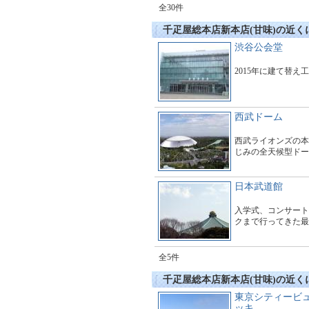
全30件
千疋屋総本店新本店(甘味)の近く
渋谷公会堂
2015年に建て替え
西武ドーム
西武ライオンズの本
じみの全天候型ドー
日本武道館
入学式、コンサート
クまで行ってきた最
全5件
千疋屋総本店新本店(甘味)の近
東京シティービ
ッキ