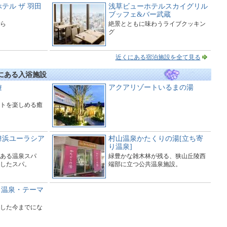
テル ザ 羽田
浅草ビューホテルスカイグリル
ブッフェ&バー武蔵
ら
絶景とともに味わうライブクッキン
グ
近くにある宿泊施設を全て見る
にある入浴施設
遊
アクアリゾートいるまの湯
トを楽しめる癒
舞浜ユーラシア
村山温泉かたくりの湯[立ち寄
り温泉]
ある温泉スパ
緑豊かな雑木林が残る、狭山丘陵西
したスパ。
端部に立つ公共温泉施設。
日帰り温泉・テーマ
した今までにな