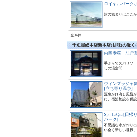
ロイヤルパークホ
旅の始まりはここか
全34件
千疋屋総本店新本店(甘味)の近く
両国湯屋 江戸
手ぶらでスパリゾー
しの湯空間
ウィンズラジャ
[立ち寄り温泉]
源泉かけ流し風呂が
に、宿泊施設を併設
Spa LaQua[
パーク]
不思議な水が作り出
い全く新しい世界。