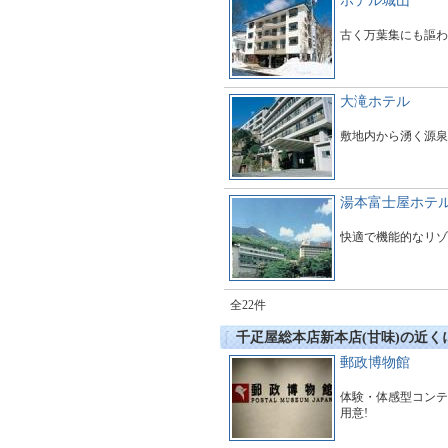
ホテル城山
古く万葉集にも謳わ
大滝ホテル
敷地内から湧く源泉
湯本富士屋ホテ
快適で機能的なリゾ
全22件
千疋屋総本店新本店(甘味)の近
郵政博物館
体験・体感型コンテ
用意!