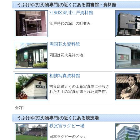
うぶけや(打刃物専門)の近くにある図書館・資料館
江東区深川江戸資料館
江戸時代の深川の町並み
両国花火資料館
両国は花火発祥の地
相撲写真資料館
吉良邸跡近くの工藤写真館に併設さ
れた力士の写真が飾られた資料館。
全7件
うぶけや(打刃物専門)の近くにある競技場
秩父宮ラグビー場
日本ラグビーのメッカ