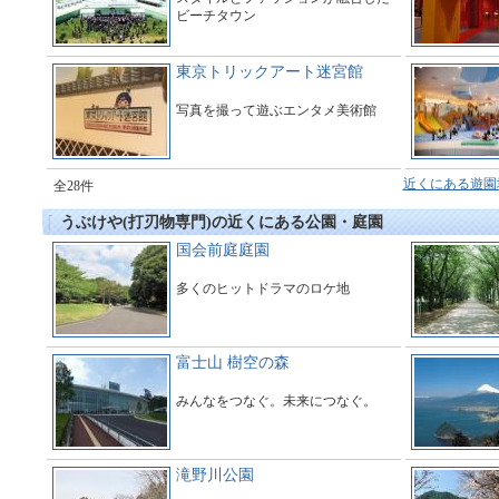
ビーチタウン
東京トリックアート迷宮館
写真を撮って遊ぶエンタメ美術館
近くにある遊園
全28件
うぶけや(打刃物専門)の近くにある公園・庭園
国会前庭庭園
多くのヒットドラマのロケ地
富士山 樹空の森
みんなをつなぐ。未来につなぐ。
滝野川公園