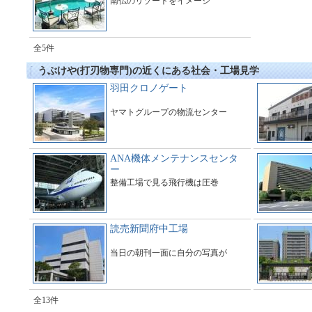
南仏のリゾートをイメージ
全5件
うぶけや(打刃物専門)の近くにある社会・工場見学
羽田クロノゲート
ヤマトグループの物流センター
ANA機体メンテナンスセンタ
ー
整備工場で見る飛行機は圧巻
読売新聞府中工場
当日の朝刊一面に自分の写真が
全13件