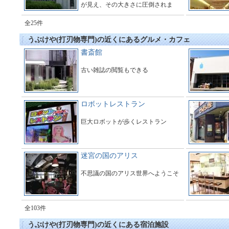
が見え、その大きさに圧倒されま
す。多くのギャラリーで橋の周辺は
とても賑わっています。
全25件
うぶけや(打刃物専門)の近くにあるグルメ・カフェ
書斎館
古い雑誌の閲覧もできる
ロボットレストラン
巨大ロボットが歩くレストラン
迷宮の国のアリス
不思議の国のアリス世界へようこそ
全103件
うぶけや(打刃物専門)の近くにある宿泊施設