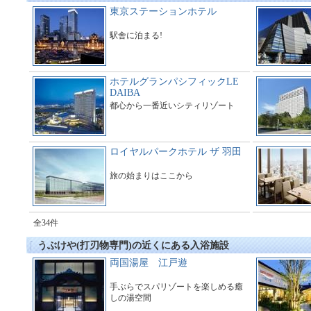
東京ステーションホテル
駅舎に泊まる!
ホテルグランパシフィックLE
DAIBA
都心から一番近いシティリゾート
ロイヤルパークホテル ザ 羽田
旅の始まりはここから
全34件
うぶけや(打刃物専門)の近くにある入浴施設
両国湯屋 江戸遊
手ぶらでスパリゾートを楽しめる癒
しの湯空間