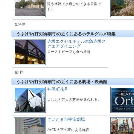
滝や水路で水遊びのできる公園で
す。
全54件
うぶけや(打刃物専門)の近くにあるホテルグルメ特集
赤坂エクセルホテル東急赤坂ス
クエアダイニング
ローストビーフも食べ放題
全1件
うぶけや(打刃物専門)の近くにある劇場・映画館
神保町花月
よしもと芸人の芝居が見られる。
さいたま市宇宙劇場
JACK大宮の3Fにある施設。