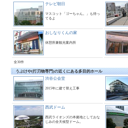
テレビ朝日
マスコット「ゴーちゃん。」も待っ
てるよ
おしなりくんの家
休憩所兼観光案内所
全30件
うぶけや(打刃物専門)の近くにある多目的ホール
渋谷公会堂
2015年に建て替え工事
西武ドーム
西武ライオンズの本拠地としておな
じみの全天候型ドーム。