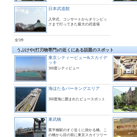
日本武道館
入学式、コンサートからオリンピッ
クまで行ってきた最大の武道場
全5件
うぶけや(打刃物専門)の近くにある話題のスポット
東京シティービュー&スカイデ
ッキ
360度シティビュー
海ほたるパーキングエリア
360度海に囲まれたビュースポット
東武橋
業平橋駅のすぐ近くに掛かる橋。こ
の橋から目の前に東京スカイツリー