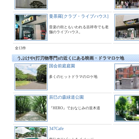
曼荼羅[クラブ・ライブハウス]
音楽の街ともいわれる吉祥寺でも老
舗のライブハウス。
全13件
うぶけや(打刃物専門)の近くにある映画・ドラマロケ地
国会前庭庭園
多くのヒットドラマのロケ地
辰巳の森緑道公園
『HERO』でおなじみの並木道
347Cafe