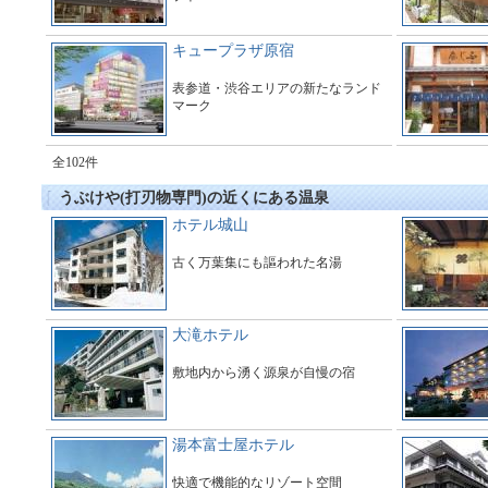
キュープラザ原宿
表参道・渋谷エリアの新たなランド
マーク
全102件
うぶけや(打刃物専門)の近くにある温泉
ホテル城山
古く万葉集にも謳われた名湯
大滝ホテル
敷地内から湧く源泉が自慢の宿
湯本富士屋ホテル
快適で機能的なリゾート空間