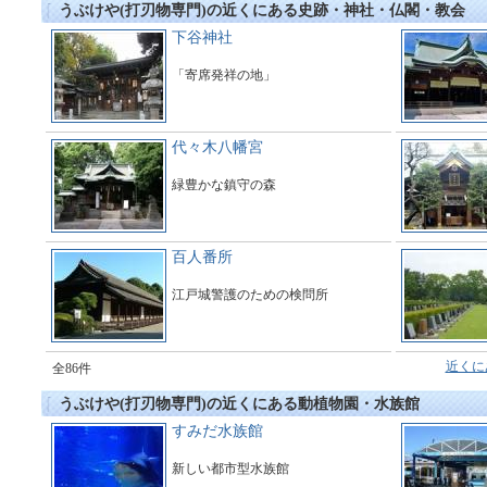
うぶけや(打刃物専門)の近くにある史跡・神社・仏閣・教会
下谷神社
「寄席発祥の地」
代々木八幡宮
緑豊かな鎮守の森
百人番所
江戸城警護のための検問所
近くに
全86件
うぶけや(打刃物専門)の近くにある動植物園・水族館
すみだ水族館
新しい都市型水族館