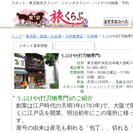
スポット。東京観光タクシー・ジャンボタクシー・ハイヤーの検索・予約
トップ
>
東京駅・銀座・お台場
>
日本橋周辺
>
日本橋
>
うぶけや(打刃物専門
スポット基本情報
うぶけや(打刃物専門)
住所
東京都中央区日本橋人形町3-9
電話番号
03-3661-4851
営業時間
9:00～18:00(土曜は～17:00)
休日
日曜、祝日
料金
爪切り1050円～、毛抜き262
スポットの種
[
ショッピング
] [
史跡・神
類
うぶけや(打刃物専門)のご紹介
創業は江戸時代の天明3年(1783年)で、大阪
くに江戸店を開業、明治初年にこの場所に移
す。
屋号の由来は産毛も剃れる「包丁」、切れる