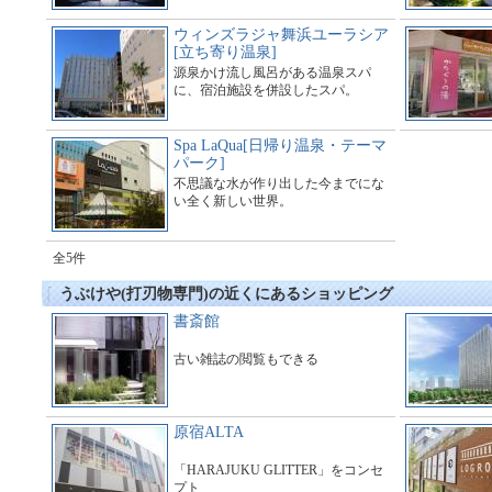
ウィンズラジャ舞浜ユーラシア
[立ち寄り温泉]
源泉かけ流し風呂がある温泉スパ
に、宿泊施設を併設したスパ。
Spa LaQua[日帰り温泉・テーマ
パーク]
不思議な水が作り出した今までにな
い全く新しい世界。
全5件
うぶけや(打刃物専門)の近くにあるショッピング
書斎館
古い雑誌の閲覧もできる
原宿ALTA
「HARAJUKU GLITTER」をコンセ
プト