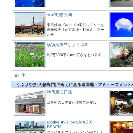
東武動物公園
東武鉄道グループの東武レジャー企
画株式会社が遊園地・動物園・プー
ルを
運営している総合アミューズメント
施設である。
横須賀市立しょうぶ園
約3万8000平方mの広さをもつ公園。
全13件
うぶけや(打刃物専門)の近くにある遊園地・アミューズメント
時代屋江戸蔵
浅草初の日本文化体験専用施設
another style town MAGIC
BEACH
スタイルとファッションが融合した