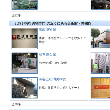
全22件
うぶけや(打刃物専門)の近くにある美術館・博物館
郵政博物館
体験・体感型コンテンツを数多くご
用意!
翡翠原石館
5億年の眠りから覚醒
渋谷区松濤美術館
外観も回廊構造の館内もアート
全49件