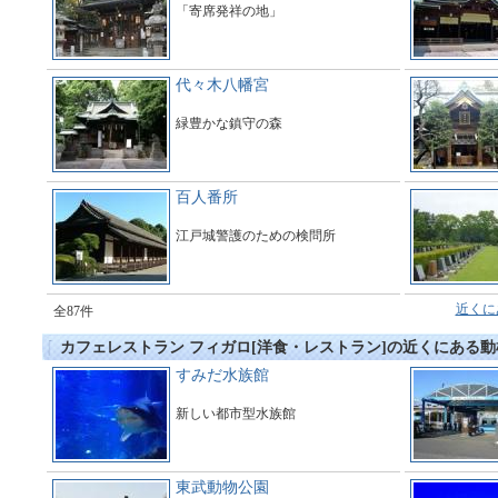
「寄席発祥の地」
代々木八幡宮
緑豊かな鎮守の森
百人番所
江戸城警護のための検問所
近くに
全87件
カフェレストラン フィガロ[洋食・レストラン]の近くにある
すみだ水族館
新しい都市型水族館
東武動物公園