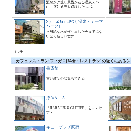
源泉かけ流し風呂がある温泉スパ
に、宿泊施設を併設したスパ。
Spa LaQua[日帰り温泉・テーマ
パーク]
不思議な水が作り出した今までにな
い全く新しい世界。
全5件
カフェレストラン フィガロ[洋食・レストラン]の近くにある
書斎館
古い雑誌の閲覧もできる
原宿ALTA
「HARAJUKU GLITTER」をコンセ
プト
キュープラザ原宿