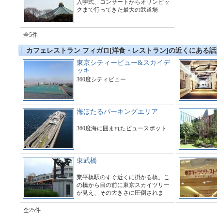
入学式、コンサートからオリンピッ
クまで行ってきた最大の武道場
全5件
カフェレストラン フィガロ[洋食・レストラン]の近くにある
東京シティービュー&スカイデ
ッキ
360度シティビュー
海ほたるパーキングエリア
360度海に囲まれたビュースポット
東武橋
業平橋駅のすぐ近くに掛かる橋。こ
の橋から目の前に東京スカイツリー
が見え、その大きさに圧倒されま
す。多くのギャラリーで橋の周辺は
とても賑わっています。
全25件