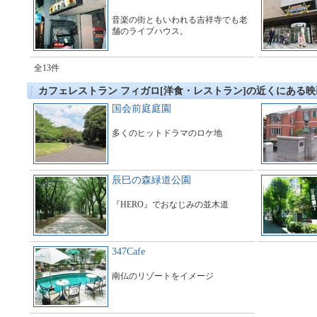
音楽の街ともいわれる吉祥寺でも老
舗のライブハウス。
全13件
カフェレストラン フィガロ[洋食・レストラン]の近くにある
国会前庭庭園
多くのヒットドラマのロケ地
辰巳の森緑道公園
『HERO』でおなじみの並木道
347Cafe
南仏のリゾートをイメージ