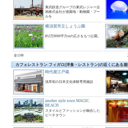
東武鉄道グループの東武レジャー企
画株式会社が遊園地・動物園・プー
ルを
運営している総合アミューズメント
施設である。
横須賀市立しょうぶ園
約3万8000平方mの広さをもつ公園。
全13件
カフェレストラン フィガロ[洋食・レストラン]の近くにある
時代屋江戸蔵
浅草初の日本文化体験専用施設
another style town MAGIC
BEACH
スタイルとファッションが融合した
ビーチタウン