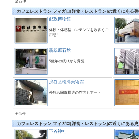
全22件
カフェレストラン フィガロ[洋食・レストラン]の近くにある
郵政博物館
体験・体感型コンテンツを数多くご
用意!
翡翠原石館
5億年の眠りから覚醒
渋谷区松濤美術館
外観も回廊構造の館内もアート
全49件
カフェレストラン フィガロ[洋食・レストラン]の近くにある
下谷神社