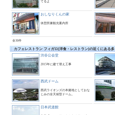
てるよ
おしなりくんの家
休憩所兼観光案内所
全30件
カフェレストラン フィガロ[洋食・レストラン]の近くにある
渋谷公会堂
2015年に建て替え工事
西武ドーム
西武ライオンズの本拠地としておな
じみの全天候型ドーム。
日本武道館