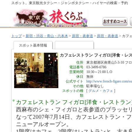
スポット。東京観光タクシー・ジャンボタクシー・ハイヤーの検索・予約
トップ
>
新宿・渋谷・青山・六本木
>
原宿・表参道
>
原宿・表参道
>
カフェ
スポット基本情報
カフェレストラン フィガロ[洋食・レス
住所
東京都港区南青山5-3-10 
電話番号
03-3499-6786
営業時間
10:30～21:00 L.O
休日
無休
公式サイト
http://www.french-figaro.com/s
その他
駐車場なし
スポットの種
[
グルメ・カフェ
]
類
カフェレストラン フィガロ[洋食・レストラン
西麻布のシェ・フィガロと表参道のブラッセ
なって2007年7月14日、カフェレストラン
ニューアルオープン。
1階席はカフェ、2階席はレストランと、古き