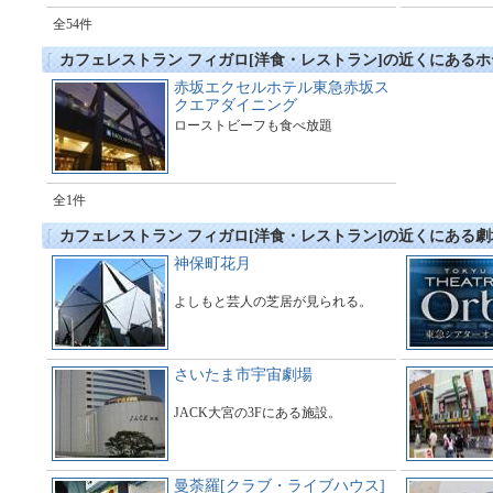
全54件
カフェレストラン フィガロ[洋食・レストラン]の近くにある
赤坂エクセルホテル東急赤坂ス
クエアダイニング
ローストビーフも食べ放題
全1件
カフェレストラン フィガロ[洋食・レストラン]の近くにある
神保町花月
よしもと芸人の芝居が見られる。
さいたま市宇宙劇場
JACK大宮の3Fにある施設。
曼荼羅[クラブ・ライブハウス]