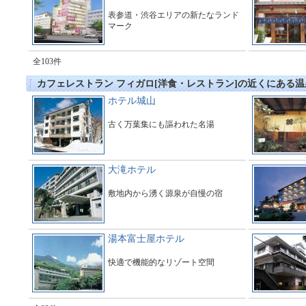
表参道・渋谷エリアの新たなランド
マーク
全103件
カフェレストラン フィガロ[洋食・レストラン]の近くにある温
ホテル城山
古く万葉集にも謳われた名湯
大滝ホテル
敷地内から湧く源泉が自慢の宿
湯本富士屋ホテル
快適で機能的なリゾート空間