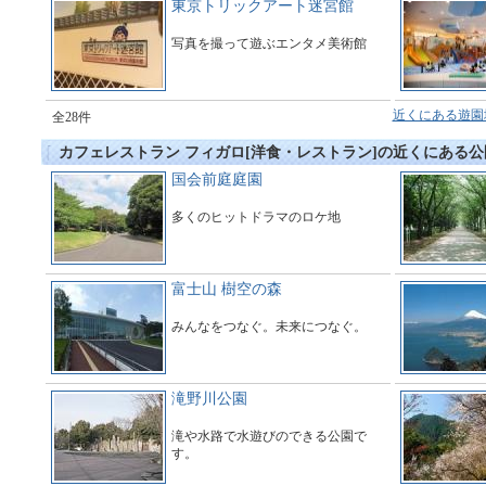
東京トリックアート迷宮館
写真を撮って遊ぶエンタメ美術館
近くにある遊園
全28件
カフェレストラン フィガロ[洋食・レストラン]の近くにある
国会前庭庭園
多くのヒットドラマのロケ地
富士山 樹空の森
みんなをつなぐ。未来につなぐ。
滝野川公園
滝や水路で水遊びのできる公園で
す。