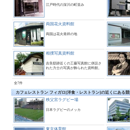
江戸時代の深川の町並み
両国花火資料館
両国は花火発祥の地
相撲写真資料館
吉良邸跡近くの工藤写真館に併設さ
れた力士の写真が飾られた資料館。
全7件
カフェレストラン フィガロ[洋食・レストラン]の近くにある競
秩父宮ラグビー場
日本ラグビーのメッカ
東京体育館