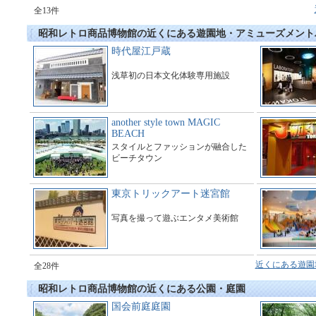
全13件
昭和レトロ商品博物館の近くにある遊園地・アミューズメント
時代屋江戸蔵
浅草初の日本文化体験専用施設
another style town MAGIC
BEACH
スタイルとファッションが融合した
ビーチタウン
東京トリックアート迷宮館
写真を撮って遊ぶエンタメ美術館
近くにある遊園
全28件
昭和レトロ商品博物館の近くにある公園・庭園
国会前庭庭園