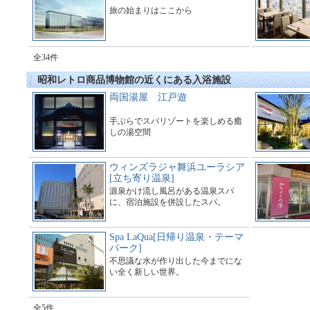
旅の始まりはここから
全34件
昭和レトロ商品博物館の近くにある入浴施設
両国湯屋 江戸遊
手ぶらでスパリゾートを楽しめる癒
しの湯空間
ウィンズラジャ舞浜ユーラシア
[立ち寄り温泉]
源泉かけ流し風呂がある温泉スパ
に、宿泊施設を併設したスパ。
Spa LaQua[日帰り温泉・テーマ
パーク]
不思議な水が作り出した今までにな
い全く新しい世界。
全5件