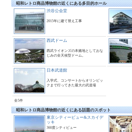
昭和レトロ商品博物館の近くにある多目的ホール
渋谷公会堂
2015年に建て替え工事
西武ドーム
西武ライオンズの本拠地としておな
じみの全天候型ドーム。
日本武道館
入学式、コンサートからオリンピッ
クまで行ってきた最大の武道場
全5件
昭和レトロ商品博物館の近くにある話題のスポット
東京シティービュー&スカイデ
ッキ
360度シティビュー