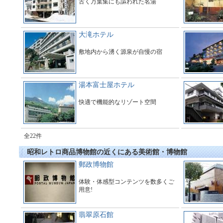
古く万葉集にも謳われた名湯
大滝ホテル
敷地内から湧く源泉が自慢の宿
湯本富士屋ホテル
快適で機能的なリゾート空間
全22件
昭和レトロ商品博物館の近くにある美術館・博物館
郵政博物館
体験・体感型コンテンツを数多くご
用意!
翡翠原石館