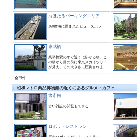
海ほたるパーキングエリア
360度海に囲まれたビュースポット
東武橋
業平橋駅のすぐ近くに掛かる橋。こ
の橋から目の前に東京スカイツリー
が見え、その大きさに圧倒されま
す。多くのギャラリーで橋の周辺は
とても賑わっています。
全25件
昭和レトロ商品博物館の近くにあるグルメ・カフェ
書斎館
古い雑誌の閲覧もできる
ロボットレストラン