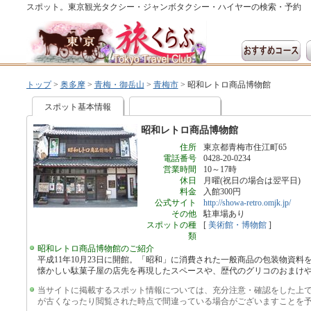
スポット。東京観光タクシー・ジャンボタクシー・ハイヤーの検索・予約
トップ
>
奥多摩
>
青梅・御岳山
>
青梅市
>
昭和レトロ商品博物館
スポット基本情報
昭和レトロ商品博物館
住所
東京都青梅市住江町65
電話番号
0428-20-0234
営業時間
10～17時
休日
月曜(祝日の場合は翌平日)
料金
入館300円
公式サイト
http://showa-retro.omjk.jp/
その他
駐車場あり
スポットの種
[
美術館・博物館
]
類
昭和レトロ商品博物館のご紹介
平成11年10月23日に開館。「昭和」に消費された一般商品の包装物資
懐かしい駄菓子屋の店先を再現したスペースや、歴代のグリコのおまけ
当サイトに掲載するスポット情報については、充分注意・確認をした上
が古くなったり閲覧された時点で間違っている場合がございますことを