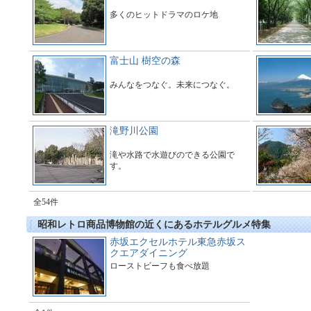
多くのヒットドラマのロケ地
富士山 樹空の森
みんなをつなぐ。未来につなぐ。
滝野川公園
滝や水路で水遊びのできる公園で
す。
全54件
昭和レトロ商品博物館の近くにあるホテルグルメ特集
赤坂エクセルホテル東急赤坂ス
クエアダイニング
ローストビーフも食べ放題