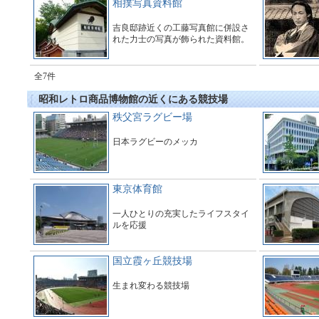
相撲写真資料館
吉良邸跡近くの工藤写真館に併設さ
れた力士の写真が飾られた資料館。
全7件
昭和レトロ商品博物館の近くにある競技場
秩父宮ラグビー場
日本ラグビーのメッカ
東京体育館
一人ひとりの充実したライフスタイ
ルを応援
国立霞ヶ丘競技場
生まれ変わる競技場