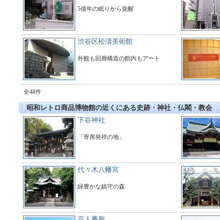
5億年の眠りから覚醒
渋谷区松濤美術館
外観も回廊構造の館内もアート
全48件
昭和レトロ商品博物館の近くにある史跡・神社・仏閣・教会
下谷神社
「寄席発祥の地」
代々木八幡宮
緑豊かな鎮守の森
百人番所