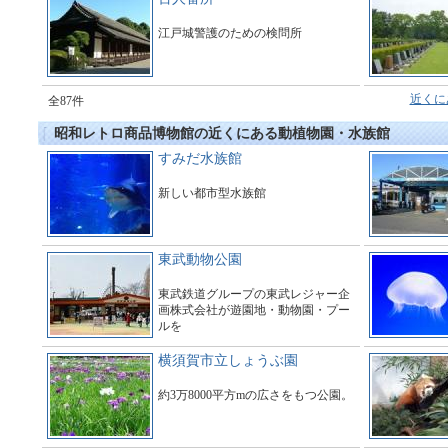
江戸城警護のための検問所
近くに
全87件
昭和レトロ商品博物館の近くにある動植物園・水族館
すみだ水族館
新しい都市型水族館
東武動物公園
東武鉄道グループの東武レジャー企
画株式会社が遊園地・動物園・プー
ルを
運営している総合アミューズメント
施設である。
横須賀市立しょうぶ園
約3万8000平方mの広さをもつ公園。