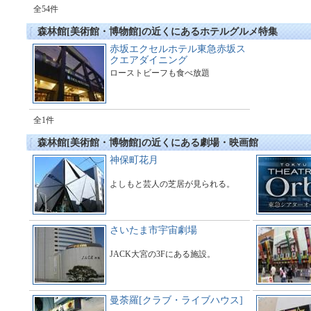
全54件
森林館[美術館・博物館]の近くにあるホテルグルメ特集
赤坂エクセルホテル東急赤坂ス
クエアダイニング
ローストビーフも食べ放題
全1件
森林館[美術館・博物館]の近くにある劇場・映画館
神保町花月
よしもと芸人の芝居が見られる。
さいたま市宇宙劇場
JACK大宮の3Fにある施設。
曼荼羅[クラブ・ライブハウス]