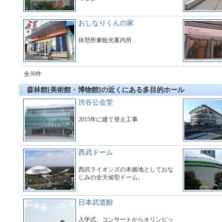
おしなりくんの家
休憩所兼観光案内所
全30件
森林館[美術館・博物館]の近くにある多目的ホール
渋谷公会堂
2015年に建て替え工事
西武ドーム
西武ライオンズの本拠地としておな
じみの全天候型ドーム。
日本武道館
入学式、コンサートからオリンピッ