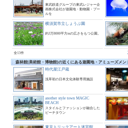
東武鉄道グループの東武レジャー企
画株式会社が遊園地・動物園・プー
ルを
運営している総合アミューズメント
施設である。
横須賀市立しょうぶ園
約3万8000平方mの広さをもつ公園。
全13件
森林館[美術館・博物館]の近くにある遊園地・アミューズメン
時代屋江戸蔵
浅草初の日本文化体験専用施設
another style town MAGIC
BEACH
スタイルとファッションが融合した
ビーチタウン
東京トリックアート迷宮館