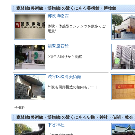
森林館[美術館・博物館]の近くにある美術館・博物館
郵政博物館
体験・体感型コンテンツを数多くご
用意!
翡翠原石館
5億年の眠りから覚醒
渋谷区松濤美術館
外観も回廊構造の館内もアート
全48件
森林館[美術館・博物館]の近くにある史跡・神社・仏閣・教会
下谷神社