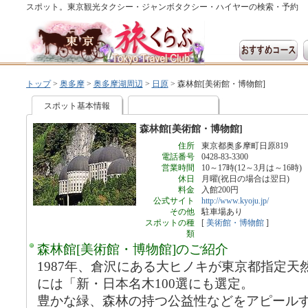
スポット。東京観光タクシー・ジャンボタクシー・ハイヤーの検索・予約
トップ
>
奥多摩
>
奥多摩湖周辺
>
日原
>
森林館[美術館・博物館]
スポット基本情報
森林館[美術館・博物館]
住所
東京都奥多摩町日原819
電話番号
0428-83-3300
営業時間
10～17時(12～3月は～16時)
休日
月曜(祝日の場合は翌日)
料金
入館200円
公式サイト
http://www.kyoju.jp/
その他
駐車場あり
スポットの種
[
美術館・博物館
]
類
森林館[美術館・博物館]のご紹介
1987年、倉沢にある大ヒノキが東京都指定天
には「新・日本名木100選にも選定。
豊かな緑、森林の持つ公益性などをアピール