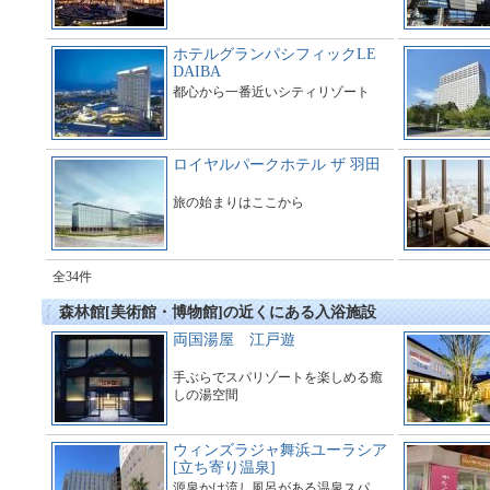
ホテルグランパシフィックLE
DAIBA
都心から一番近いシティリゾート
ロイヤルパークホテル ザ 羽田
旅の始まりはここから
全34件
森林館[美術館・博物館]の近くにある入浴施設
両国湯屋 江戸遊
手ぶらでスパリゾートを楽しめる癒
しの湯空間
ウィンズラジャ舞浜ユーラシア
[立ち寄り温泉]
源泉かけ流し風呂がある温泉スパ