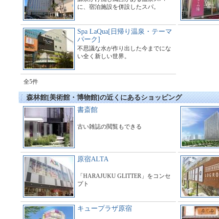
に、宿泊施設を併設したスパ。
Spa LaQua[日帰り温泉・テーマ
パーク]
不思議な水が作り出した今までにな
い全く新しい世界。
全5件
森林館[美術館・博物館]の近くにあるショッピング
書斎館
古い雑誌の閲覧もできる
原宿ALTA
「HARAJUKU GLITTER」をコンセ
プト
キュープラザ原宿