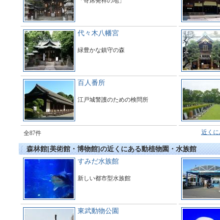
「寄席発祥の地」
代々木八幡宮
緑豊かな鎮守の森
百人番所
江戸城警護のための検問所
近くに
全87件
森林館[美術館・博物館]の近くにある動植物園・水族館
すみだ水族館
新しい都市型水族館
東武動物公園