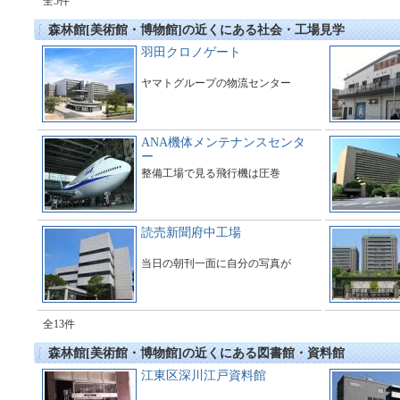
全5件
森林館[美術館・博物館]の近くにある社会・工場見学
羽田クロノゲート
ヤマトグループの物流センター
ANA機体メンテナンスセンタ
ー
整備工場で見る飛行機は圧巻
読売新聞府中工場
当日の朝刊一面に自分の写真が
全13件
森林館[美術館・博物館]の近くにある図書館・資料館
江東区深川江戸資料館