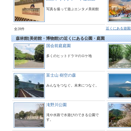
写真を撮って遊ぶエンタメ美術館
近くにある遊園
全28件
森林館[美術館・博物館]の近くにある公園・庭園
国会前庭庭園
多くのヒットドラマのロケ地
富士山 樹空の森
みんなをつなぐ。未来につなぐ。
滝野川公園
滝や水路で水遊びのできる公園で
す。