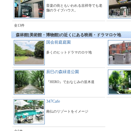
音楽の街ともいわれる吉祥寺でも老
舗のライブハウス。
全13件
森林館[美術館・博物館]の近くにある映画・ドラマロケ地
国会前庭庭園
多くのヒットドラマのロケ地
辰巳の森緑道公園
『HERO』でおなじみの並木道
347Cafe
南仏のリゾートをイメージ