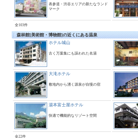
表参道・渋谷エリアの新たなランド
マーク
全103件
森林館[美術館・博物館]の近くにある温泉
ホテル城山
古く万葉集にも謳われた名湯
大滝ホテル
敷地内から湧く源泉が自慢の宿
湯本富士屋ホテル
快適で機能的なリゾート空間
全22件