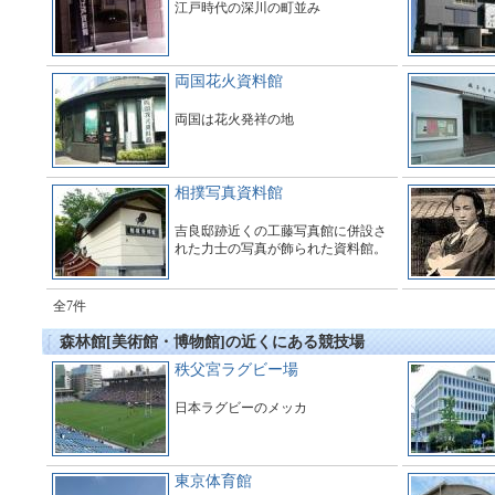
江戸時代の深川の町並み
両国花火資料館
両国は花火発祥の地
相撲写真資料館
吉良邸跡近くの工藤写真館に併設さ
れた力士の写真が飾られた資料館。
全7件
森林館[美術館・博物館]の近くにある競技場
秩父宮ラグビー場
日本ラグビーのメッカ
東京体育館