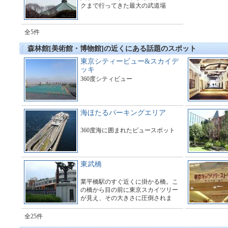
クまで行ってきた最大の武道場
全5件
森林館[美術館・博物館]の近くにある話題のスポット
東京シティービュー&スカイデ
ッキ
360度シティビュー
海ほたるパーキングエリア
360度海に囲まれたビュースポット
東武橋
業平橋駅のすぐ近くに掛かる橋。こ
の橋から目の前に東京スカイツリー
が見え、その大きさに圧倒されま
す。多くのギャラリーで橋の周辺は
とても賑わっています。
全25件