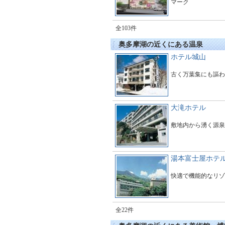
マーク
全103件
奥多摩湖の近くにある温泉
ホテル城山
古く万葉集にも謳わ
大滝ホテル
敷地内から湧く源泉
湯本富士屋ホテ
快適で機能的なリゾ
全22件