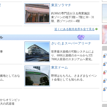
家
東京ソラマチ
約300の専門店が入る商業施設
東ゾーンの地下3階～7階と30・31
階、西ゾーンの1～4階
タワーの1～3階にわたる大型商業施
設。
近くにある観光名所を全て見る
ル
さいたまスーパーアリーナ
工事
世界最大規模の可動システムによ
り、6000人規模のホールから3万
7000人収容のスタジアムへ変化。
東京ドーム
拠地としておな
野球はもちろん、さまざまなイベン
ム。
ト会場としても知られる。
からオリンピッ
大の武道場