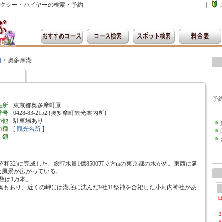
クシー・ハイヤーの検索・予約
|
湖
>
奥多摩湖
住所
東京都奥多摩町原
番号
0428-83-2152 (奥多摩町観光案内所)
の他
駐車場あり
の種
[
観光名所
]
類
昭和32)に完成した、総貯水量1億8500万立方mの東京都の水がめ。東西に延
な風景が広がっている。
数は1万本。
缶橋もあり、近くの岬には湖底に沈んだ9社11祭神を合祀した小河内神社があ
2
9