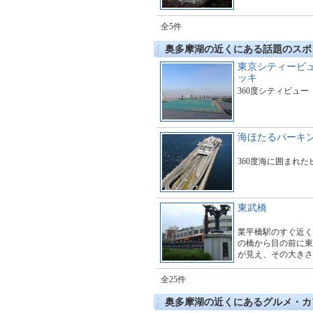
全5件
奥多摩湖の近くにある話題のスポ
東京シティービ
ッキ
360度シティビュー
海ほたるパーキ
360度海に囲まれ
東武橋
業平橋駅のすぐ近く
の橋から目の前に東
が見え、その大きさ
す。多くのギャラリ
とても賑わっていま
全25件
奥多摩湖の近くにあるグルメ・カ