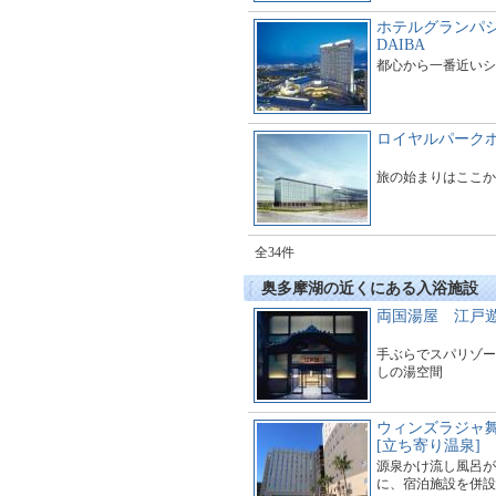
ホテルグランパシ
DAIBA
都心から一番近いシ
ロイヤルパークホ
旅の始まりはここか
全34件
奥多摩湖の近くにある入浴施設
両国湯屋 江戸
手ぶらでスパリゾー
しの湯空間
ウィンズラジャ
[立ち寄り温泉]
源泉かけ流し風呂が
に、宿泊施設を併設