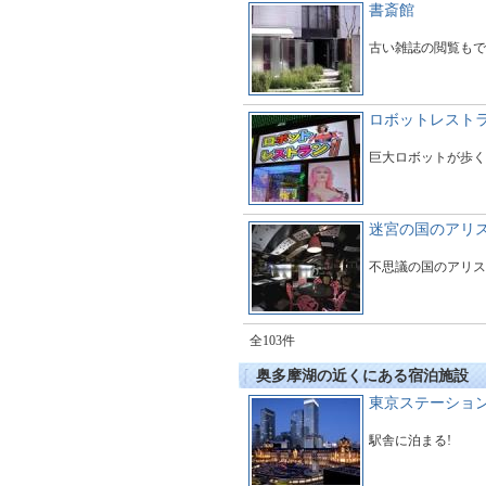
書斎館
古い雑誌の閲覧もで
ロボットレスト
巨大ロボットが歩く
迷宮の国のアリ
不思議の国のアリス
全103件
奥多摩湖の近くにある宿泊施設
東京ステーショ
駅舎に泊まる!