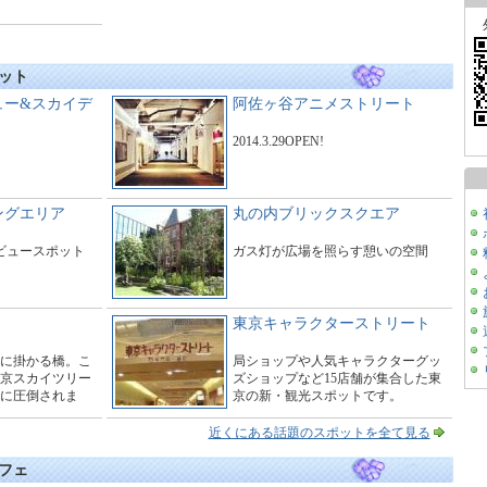
ット
ュー&スカイデ
阿佐ヶ谷アニメストリート
2014.3.29OPEN!
ングエリア
丸の内ブリックスクエア
たビュースポット
ガス灯が広場を照らす憩いの空間
東京キャラクターストリート
に掛かる橋。こ
局ショップや人気キャラクターグッ
京スカイツリー
ズショップなど15店舗が集合した東
に圧倒されま
京の新・観光スポットです。
ーで橋の周辺は
す。
近くにある話題のスポットを全て見る
フェ