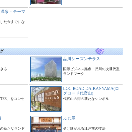
日帰り温泉・テーマ
した今までにな
グ
品川シーズンテラス
きる
国際ビジネス拠点・品川の次世代型
ランドマーク
LOG ROAD DAIKANYAMA(ロ
グロード代官山)
ITTER」をコンセ
代官山の街の新たなシンボル
宿
ふじ屋
の新たなランド
受け継がれる江戸前の技法