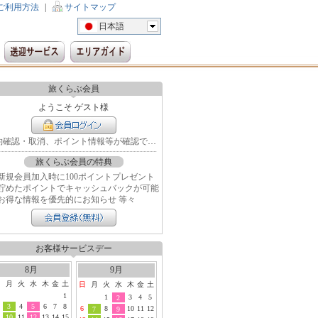
ご利用方法
|
サイトマップ
日本語
旅くらぶ会員
ようこそ ゲスト様
予約確認・取消、ポイント情報等が確認できます
旅くらぶ会員の特典
新規会員加入時に100ポイントプレゼント
貯めたポイントでキャッシュバックが可能
お得な情報を優先的にお知らせ 等々
お客様サービスデー
8月
9月
日
月
火
水
木
金
土
日
月
火
水
木
金
土
1
1
3
4
5
2
3
4
5
6
7
8
6
8
10
11
12
7
9
10
11
12
13
14
15