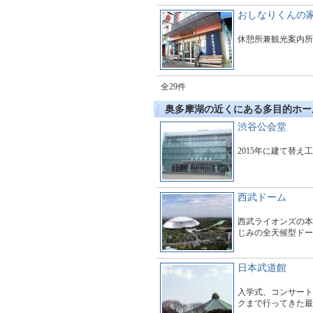
おしなりくんの
休憩所兼観光案内所
全29件
奥多摩湖の近くにある多目的ホー
渋谷公会堂
2015年に建て替え
西武ドーム
西武ライオンズの本
じみの全天候型ドー
日本武道館
入学式、コンサート
クまで行ってきた最