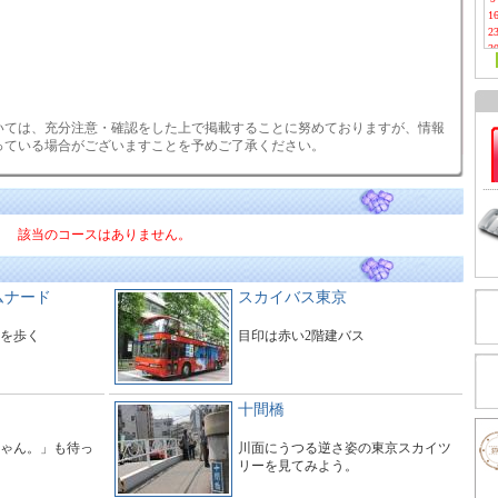
1
2
3
いては、充分注意・確認をした上で掲載することに努めておりますが、情報
っている場合がございますことを予めご了承ください。
該当のコースはありません。
ムナード
スカイバス東京
を歩く
目印は赤い2階建バス
十間橋
ゃん。」も待っ
川面にうつる逆さ姿の東京スカイツ
リーを見てみよう。