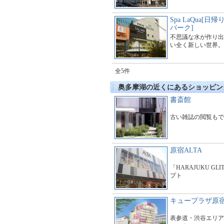
Spa LaQua[
パーク]
不思議な水が作り出
い全く新しい世界。
全5件
奥多摩湖の近くにあるショッピン
書斎館
古い雑誌の閲覧もで
原宿ALTA
「HARAJUKU GL
プト
キュープラザ原
表参道・渋谷エリア