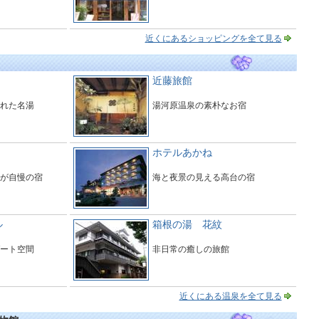
近くにあるショッピングを全て見る
近藤旅館
れた名湯
湯河原温泉の素朴なお宿
ホテルあかね
が自慢の宿
海と夜景の見える高台の宿
ル
箱根の湯 花紋
ート空間
非日常の癒しの旅館
近くにある温泉を全て見る