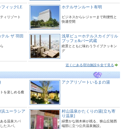
フィックLE
ホテルサンルート有明
ティリゾート
ビジネスからレジャーまで利便性と
快適空間
テル ザ 羽田
浅草ビューホテルスカイグリル
ブッフェ&バー武蔵
ら
絶景とともに味わうライブクッキン
グ
近くにある宿泊施設を全て見る
遊
アクアリゾートいるまの湯
トを楽しめる癒
舞浜ユーラシア
村山温泉かたくりの湯[立ち寄
り温泉]
ある温泉スパ
緑豊かな雑木林が残る、狭山丘陵西
したスパ。
端部に立つ公共温泉施設。