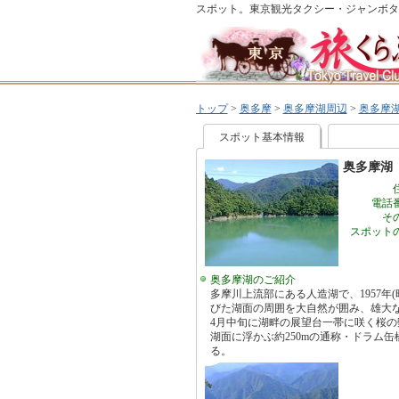
スポット。東京観光タクシー・ジャンボタ
トップ
>
奥多摩
>
奥多摩湖周辺
>
奥多摩
スポット基本情報
奥多摩湖
電話
そ
スポット
奥多摩湖のご紹介
多摩川上流部にある人造湖で、1957年(
びた湖面の周囲を大自然が囲み、雄大
4月中旬に湖畔の展望台一帯に咲く桜の
湖面に浮かぶ約250mの通称・ドラム
る。