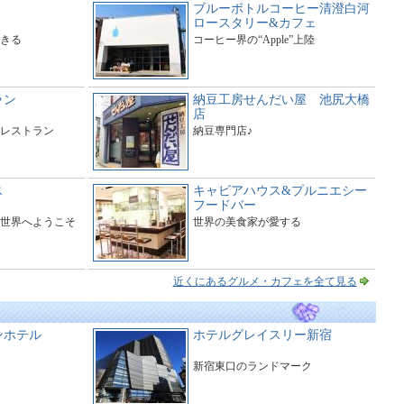
ブルーボトルコーヒー清澄白河
ロースタリー&カフェ
きる
コーヒー界の“Apple”上陸
ラン
納豆工房せんだい屋 池尻大橋
店
レストラン
納豆専門店♪
ス
キャビアハウス&プルニエシー
フードバー
世界へようこそ
世界の美食家が愛する
近くにあるグルメ・カフェを全て見る
ンホテル
ホテルグレイスリー新宿
新宿東口のランドマーク