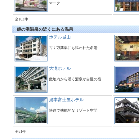
マーク
全103件
鶴の湯温泉の近くにある温泉
ホテル城山
古く万葉集にも謳われた名湯
大滝ホテル
敷地内から湧く源泉が自慢の宿
湯本富士屋ホテル
快適で機能的なリゾート空間
全21件