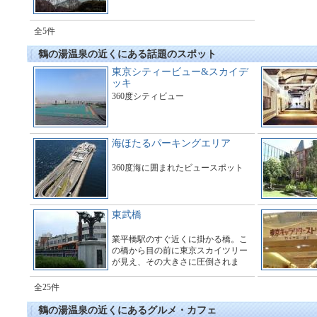
全5件
鶴の湯温泉の近くにある話題のスポット
東京シティービュー&スカイデ
ッキ
360度シティビュー
海ほたるパーキングエリア
360度海に囲まれたビュースポット
東武橋
業平橋駅のすぐ近くに掛かる橋。こ
の橋から目の前に東京スカイツリー
が見え、その大きさに圧倒されま
す。多くのギャラリーで橋の周辺は
とても賑わっています。
全25件
鶴の湯温泉の近くにあるグルメ・カフェ