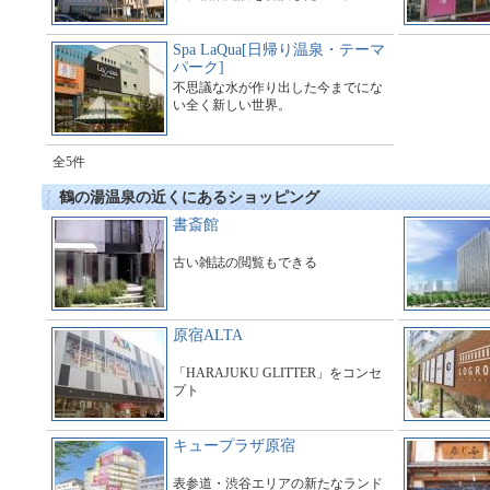
Spa LaQua[日帰り温泉・テーマ
パーク]
不思議な水が作り出した今までにな
い全く新しい世界。
全5件
鶴の湯温泉の近くにあるショッピング
書斎館
古い雑誌の閲覧もできる
原宿ALTA
「HARAJUKU GLITTER」をコンセ
プト
キュープラザ原宿
表参道・渋谷エリアの新たなランド