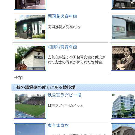
両国花火資料館
両国は花火発祥の地
相撲写真資料館
吉良邸跡近くの工藤写真館に併設さ
れた力士の写真が飾られた資料館。
全7件
鶴の湯温泉の近くにある競技場
秩父宮ラグビー場
日本ラグビーのメッカ
東京体育館