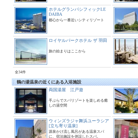
ホテルグランパシフィックLE
DAIBA
都心から一番近いシティリゾート
ロイヤルパークホテル ザ 羽田
旅の始まりはここから
全34件
鶴の湯温泉の近くにある入浴施設
両国湯屋 江戸遊
手ぶらでスパリゾートを楽しめる癒
しの湯空間
ウィンズラジャ舞浜ユーラシア
[立ち寄り温泉]
源泉かけ流し風呂がある温泉スパ
に、宿泊施設を併設したスパ。