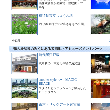
画株式会社が遊園地・動物園・プー
ルを
運営している総合アミューズメント
施設である。
横須賀市立しょうぶ園
約3万8000平方mの広さをもつ公園。
全13件
鶴の湯温泉の近くにある遊園地・アミューズメントパーク
時代屋江戸蔵
浅草初の日本文化体験専用施設
another style town MAGIC
BEACH
スタイルとファッションが融合した
ビーチタウン
東京トリックアート迷宮館