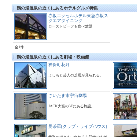
鶴の湯温泉の近くにあるホテルグルメ特集
赤坂エクセルホテル東急赤坂ス
クエアダイニング
ローストビーフも食べ放題
全1件
鶴の湯温泉の近くにある劇場・映画館
神保町花月
よしもと芸人の芝居が見られる。
さいたま市宇宙劇場
JACK大宮の3Fにある施設。
曼荼羅[クラブ・ライブハウス]