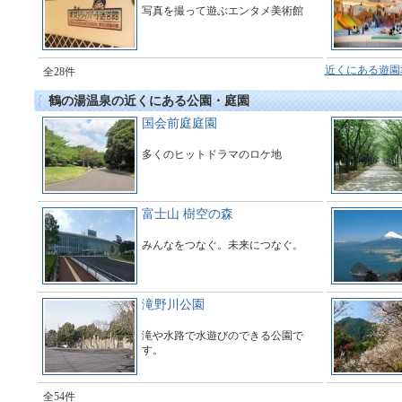
写真を撮って遊ぶエンタメ美術館
近くにある遊園
全28件
鶴の湯温泉の近くにある公園・庭園
国会前庭庭園
多くのヒットドラマのロケ地
富士山 樹空の森
みんなをつなぐ。未来につなぐ。
滝野川公園
滝や水路で水遊びのできる公園で
す。
全54件