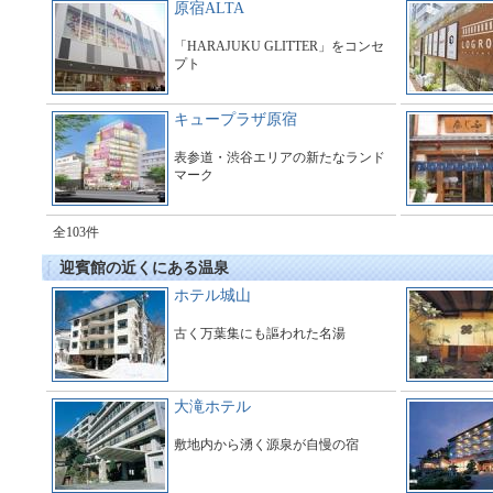
原宿ALTA
「HARAJUKU GLITTER」をコンセ
プト
キュープラザ原宿
表参道・渋谷エリアの新たなランド
マーク
全103件
迎賓館の近くにある温泉
ホテル城山
古く万葉集にも謳われた名湯
大滝ホテル
敷地内から湧く源泉が自慢の宿