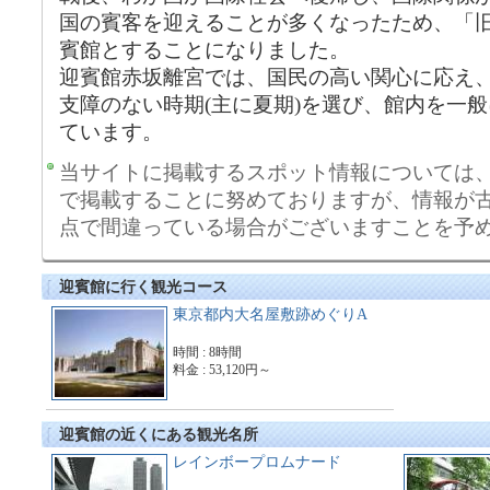
国の賓客を迎えることが多くなったため、「
賓館とすることになりました。
迎賓館赤坂離宮では、国民の高い関心に応え、
支障のない時期(主に夏期)を選び、館内を一
ています。
当サイトに掲載するスポット情報については
で掲載することに努めておりますが、情報が
点で間違っている場合がございますことを予
迎賓館に行く観光コース
東京都内大名屋敷跡めぐりA
時間 : 8時間
料金 : 53,120円～
迎賓館の近くにある観光名所
レインボープロムナード