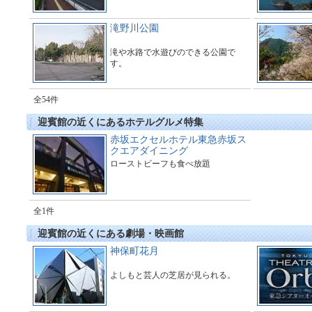
滝野川公園
滝や水路で水遊びのできる公園で
す。
全54件
迎賓館の近くにあるホテルグルメ特集
赤坂エクセルホテル東急赤坂ス
クエアダイニング
ローストビーフも食べ放題
全1件
迎賓館の近くにある劇場・映画館
神保町花月
よしもと芸人の芝居が見られる。