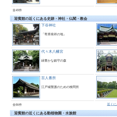
全49件
迎賓館の近くにある史跡・神社・仏閣・教会
下谷神社
「寄席発祥の地」
代々木八幡宮
緑豊かな鎮守の森
百人番所
江戸城警護のための検問所
近くに
全86件
迎賓館の近くにある動植物園・水族館