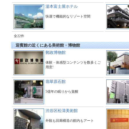
湯本富士屋ホテル
快適で機能的なリゾート空間
全22件
迎賓館の近くにある美術館・博物館
郵政博物館
体験・体感型コンテンツを数多くご
用意!
翡翠原石館
5億年の眠りから覚醒
渋谷区松濤美術館
外観も回廊構造の館内もアート