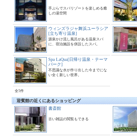
手ぶらでスパリゾートを楽しめる癒
しの湯空間
ウィンズラジャ舞浜ユーラシア
[立ち寄り温泉]
源泉かけ流し風呂がある温泉スパ
に、宿泊施設を併設したスパ。
Spa LaQua[日帰り温泉・テーマ
パーク]
不思議な水が作り出した今までにな
い全く新しい世界。
全5件
迎賓館の近くにあるショッピング
書斎館
古い雑誌の閲覧もできる