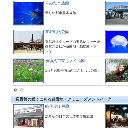
すみだ水族館
新しい都市型水族館
東武動物公園
東武鉄道グループの東武レジャー企
画株式会社が遊園地・動物園・プー
ルを
運営している総合アミューズメント
施設である。
横須賀市立しょうぶ園
約3万8000平方mの広さをもつ公園。
全13件
迎賓館の近くにある遊園地・アミューズメントパーク
時代屋江戸蔵
浅草初の日本文化体験専用施設