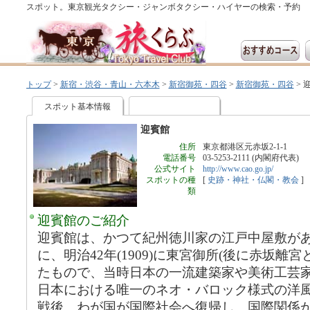
スポット。東京観光タクシー・ジャンボタクシー・ハイヤーの検索・予約
トップ
>
新宿・渋谷・青山・六本木
>
新宿御苑・四谷
>
新宿御苑・四谷
>
スポット基本情報
迎賓館
住所
東京都港区元赤坂2-1-1
電話番号
03-5253-2111 (内閣府代表)
公式サイト
http://www.cao.go.jp/
スポットの種
[
史跡・神社・仏閣・教会
]
類
迎賓館のご紹介
迎賓館は、かつて紀州徳川家の江戸中屋敷が
に、明治42年(1909)に東宮御所(後に赤坂離
たもので、当時日本の一流建築家や美術工芸
日本における唯一のネオ・バロック様式の洋
戦後、わが国が国際社会へ復帰し、国際関係