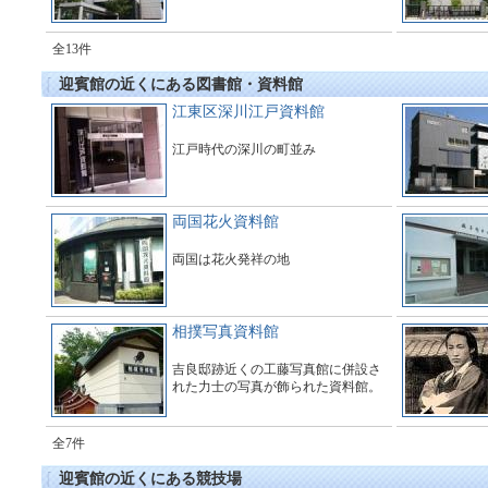
全13件
迎賓館の近くにある図書館・資料館
江東区深川江戸資料館
江戸時代の深川の町並み
両国花火資料館
両国は花火発祥の地
相撲写真資料館
吉良邸跡近くの工藤写真館に併設さ
れた力士の写真が飾られた資料館。
全7件
迎賓館の近くにある競技場