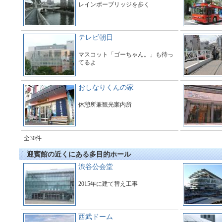
レインボーブリッジを歩く
テレビ朝日
マスコット「ゴーちゃん。」も待っ
てるよ
おしなりくんの家
休憩所兼観光案内所
全30件
迎賓館の近くにある多目的ホール
渋谷公会堂
2015年に建て替え工事
西武ドーム