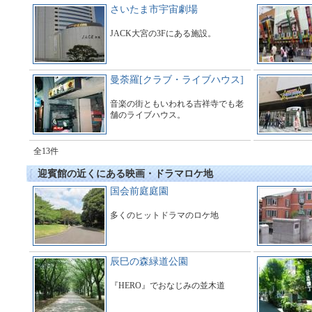
さいたま市宇宙劇場
JACK大宮の3Fにある施設。
曼荼羅[クラブ・ライブハウス]
音楽の街ともいわれる吉祥寺でも老
舗のライブハウス。
全13件
迎賓館の近くにある映画・ドラマロケ地
国会前庭庭園
多くのヒットドラマのロケ地
辰巳の森緑道公園
『HERO』でおなじみの並木道