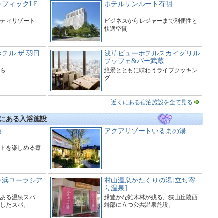
フィックLE
ホテルサンルート有明
ティリゾート
ビジネスからレジャーまで利便性と
快適空間
テル ザ 羽田
浅草ビューホテルスカイグリル
ブッフェ&バー武蔵
ら
絶景とともに味わうライブクッキン
グ
近くにある宿泊施設を全て見る
にある入浴施設
遊
アクアリゾートいるまの湯
トを楽しめる癒
舞浜ユーラシア
村山温泉かたくりの湯[立ち寄
り温泉]
ある温泉スパ
緑豊かな雑木林が残る、狭山丘陵西
したスパ。
端部に立つ公共温泉施設。