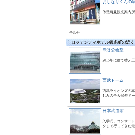
おしなりくんの
休憩所兼観光案内所
全30件
ロッテシティホテル錦糸町の近く
渋谷公会堂
2015年に建て替え
西武ドーム
西武ライオンズの本
じみの全天候型ドー
日本武道館
入学式、コンサート
クまで行ってきた最