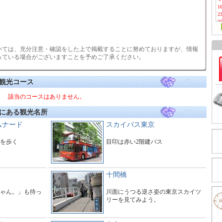
1
2
3
いては、充分注意・確認をした上で掲載することに努めておりますが、情報
っている場合がございますことを予めご了承ください。
観光コース
該当のコースはありません。
にある観光名所
ムナード
スカイバス東京
を歩く
目印は赤い2階建バス
十間橋
ゃん。」も待っ
川面にうつる逆さ姿の東京スカイツ
リーを見てみよう。