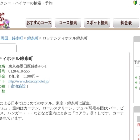
クシー・ハイヤーの検索・予約
|
>
両国・錦糸町
>
錦糸町
>
ロッテシティホテル錦糸町
ティホテル錦糸町
住所
東京都墨田区錦糸4-6-1
番号
0120-610-555
料金
1泊1名 5,200円～
イト
http://www.lottecityhotel.jp/
の種
[
宿泊施設
]
類
テによる日本ではじめてのホテル。東京・錦糸町に誕生。
ルーム」。室内はカーテン、ロールスクリーン、デュべ(羽毛布団)カバー、ピ
ース、ハンガー・・・などなど室内はまさに「コアラ」尽くしです。カーテ
トされています。
2
9