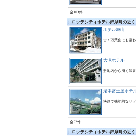
全103件
ロッテシティホテル錦糸町の近く
ホテル城山
古く万葉集にも謳わ
大滝ホテル
敷地内から湧く源泉
湯本富士屋ホテ
快適で機能的なリゾ
全22件
ロッテシティホテル錦糸町の近く