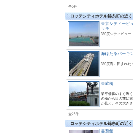
全5件
ロッテシティホテル錦糸町の近く
東京シティービ
ッキ
360度シティビュー
海ほたるパーキ
360度海に囲まれ
東武橋
業平橋駅のすぐ近く
の橋から目の前に東
が見え、その大きさ
す。多くのギャラリ
とても賑わっていま
全25件
ロッテシティホテル錦糸町の近く
書斎館