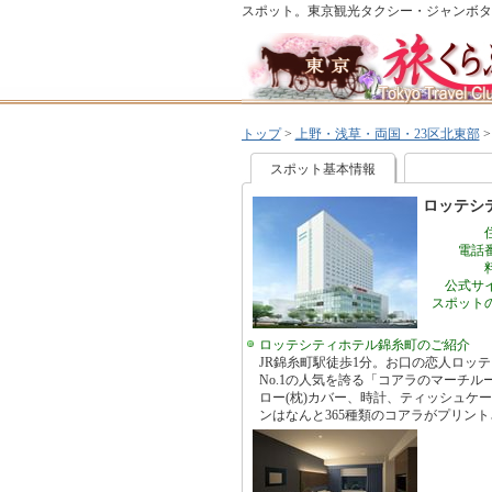
スポット。東京観光タクシー・ジャンボタ
トップ
>
上野・浅草・両国・23区北東部
スポット基本情報
ロッテシ
電話
公式サ
スポット
ロッテシティホテル錦糸町のご紹介
JR錦糸町駅徒歩1分。お口の恋人ロッ
No.1の人気を誇る「コアラのマーチ
ロー(枕)カバー、時計、ティッシュケ
ンはなんと365種類のコアラがプリン