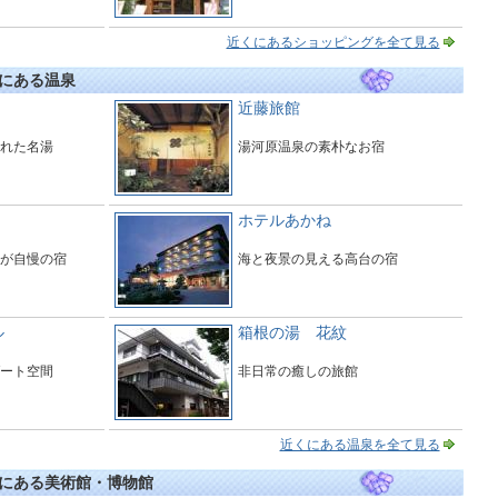
近くにあるショッピングを全て見る
にある温泉
近藤旅館
れた名湯
湯河原温泉の素朴なお宿
ホテルあかね
が自慢の宿
海と夜景の見える高台の宿
ル
箱根の湯 花紋
ート空間
非日常の癒しの旅館
近くにある温泉を全て見る
にある美術館・博物館