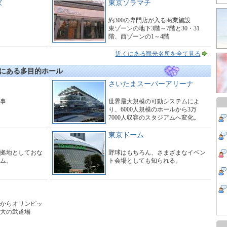
家
東京ソラマチ
約300の専門店が入る商業施設
東ゾーンの地下3階～7階と30・31
階、西ゾーンの1～4階
タワーの1～3階にわたる大型商業施
設。
近くにある観光名所を全て見る
にある多目的ホール
さいたまスーパーアリーナ
工事
世界最大規模の可動システムによ
り、6000人規模のホールから3万
7000人収容のスタジアムへ変化。
東京ドーム
拠地としておな
野球はもちろん、さまざまなイベン
ム。
ト会場としても知られる。
からオリンピッ
大の武道場