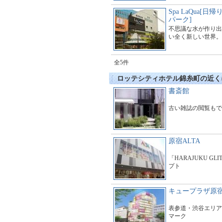
Spa LaQua[
パーク]
不思議な水が作り出
い全く新しい世界。
全5件
ロッテシティホテル錦糸町の近く
書斎館
古い雑誌の閲覧もで
原宿ALTA
「HARAJUKU GL
プト
キュープラザ原
表参道・渋谷エリア
マーク