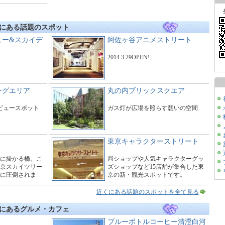
にある話題のスポット
ュー&スカイデ
阿佐ヶ谷アニメストリート
2014.3.29OPEN!
ングエリア
丸の内ブリックスクエア
たビュースポット
ガス灯が広場を照らす憩いの空間
東京キャラクターストリート
に掛かる橋。こ
局ショップや人気キャラクターグッ
京スカイツリー
ズショップなど15店舗が集合した東
に圧倒されま
京の新・観光スポットです。
ーで橋の周辺は
す。
近くにある話題のスポットを全て見る
にあるグルメ・カフェ
ブルーボトルコーヒー清澄白河