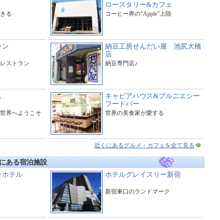
ロースタリー&カフェ
きる
コーヒー界の“Apple”上陸
ラン
納豆工房せんだい屋 池尻大橋
店
レストラン
納豆専門店♪
ス
キャビアハウス&プルニエシー
フードバー
世界へようこそ
世界の美食家が愛する
近くにあるグルメ・カフェを全て見る
にある宿泊施設
ンホテル
ホテルグレイスリー新宿
新宿東口のランドマーク