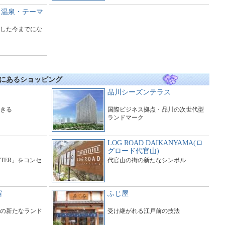
日帰り温泉・テーマ
した今までにな
にあるショッピング
品川シーズンテラス
きる
国際ビジネス拠点・品川の次世代型
ランドマーク
LOG ROAD DAIKANYAMA(ロ
グロード代官山)
ITTER」をコンセ
代官山の街の新たなシンボル
宿
ふじ屋
の新たなランド
受け継がれる江戸前の技法