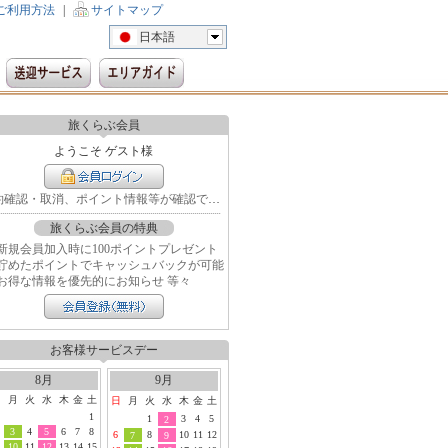
ご利用方法
|
サイトマップ
日本語
旅くらぶ会員
ようこそ ゲスト様
予約確認・取消、ポイント情報等が確認できます
旅くらぶ会員の特典
新規会員加入時に100ポイントプレゼント
貯めたポイントでキャッシュバックが可能
お得な情報を優先的にお知らせ 等々
お客様サービスデー
8月
9月
日
月
火
水
木
金
土
日
月
火
水
木
金
土
1
1
3
4
5
2
3
4
5
6
7
8
6
8
10
11
12
7
9
10
11
12
13
14
15