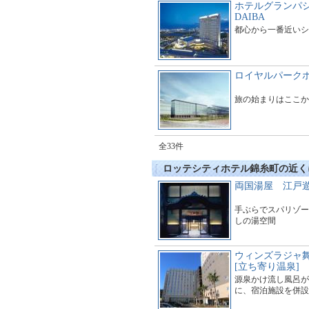
ホテルグランパシ
DAIBA
都心から一番近いシ
ロイヤルパークホ
旅の始まりはここか
全33件
ロッテシティホテル錦糸町の近く
両国湯屋 江戸
手ぶらでスパリゾー
しの湯空間
ウィンズラジャ
[立ち寄り温泉]
源泉かけ流し風呂が
に、宿泊施設を併設