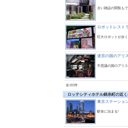
古い雑誌の閲覧もで
ロボットレスト
巨大ロボットが歩く
迷宮の国のアリ
不思議の国のアリス
全103件
ロッテシティホテル錦糸町の近く
東京ステーショ
駅舎に泊まる!