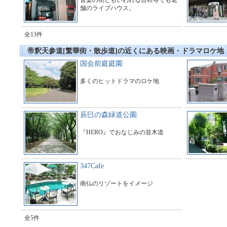
音楽の街ともいわれる吉祥寺でも老
舗のライブハウス。
全13件
帝釈天参道[繁華街・散歩道]の近くにある映画・ドラマロケ地
国会前庭庭園
多くのヒットドラマのロケ地
辰巳の森緑道公園
『HERO』でおなじみの並木道
347Cafe
南仏のリゾートをイメージ
全5件