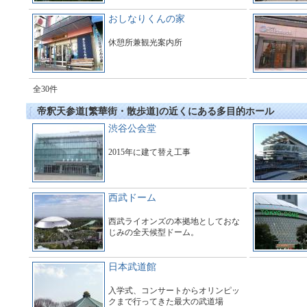
おしなりくんの家
休憩所兼観光案内所
全30件
帝釈天参道[繁華街・散歩道]の近くにある多目的ホール
渋谷公会堂
2015年に建て替え工事
西武ドーム
西武ライオンズの本拠地としておな
じみの全天候型ドーム。
日本武道館
入学式、コンサートからオリンピッ
クまで行ってきた最大の武道場