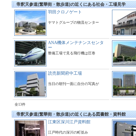
帝釈天参道[繁華街・散歩道]の近くにある社会・工場見学
羽田クロノゲート
ヤマトグループの物流センター
ANA機体メンテナンスセンタ
ー
整備工場で見る飛行機は圧巻
読売新聞府中工場
当日の朝刊一面に自分の写真が
全13件
帝釈天参道[繁華街・散歩道]の近くにある図書館・資料館
江東区深川江戸資料館
江戸時代の深川の町並み