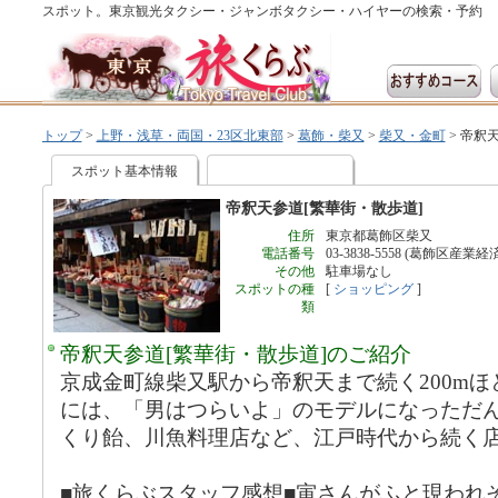
スポット。東京観光タクシー・ジャンボタクシー・ハイヤーの検索・予約
トップ
>
上野・浅草・両国・23区北東部
>
葛飾・柴又
>
柴又・金町
>
帝釈天
スポット基本情報
帝釈天参道[繁華街・散歩道]
住所
東京都葛飾区柴又
電話番号
03-3838-5558 (葛飾区産業経
その他
駐車場なし
スポットの種
[
ショッピング
]
類
帝釈天参道[繁華街・散歩道]のご紹介
京成金町線柴又駅から帝釈天まで続く200m
には、「男はつらいよ」のモデルになっただ
くり飴、川魚料理店など、江戸時代から続く
■旅くらぶスタッフ感想■寅さんがふと現われ