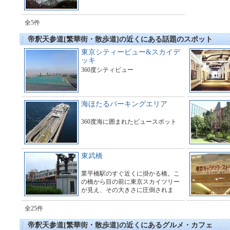
全5件
帝釈天参道[繁華街・散歩道]の近くにある話題のスポット
東京シティービュー&スカイデ
ッキ
360度シティビュー
海ほたるパーキングエリア
360度海に囲まれたビュースポット
東武橋
業平橋駅のすぐ近くに掛かる橋。こ
の橋から目の前に東京スカイツリー
が見え、その大きさに圧倒されま
す。多くのギャラリーで橋の周辺は
とても賑わっています。
全25件
帝釈天参道[繁華街・散歩道]の近くにあるグルメ・カフェ