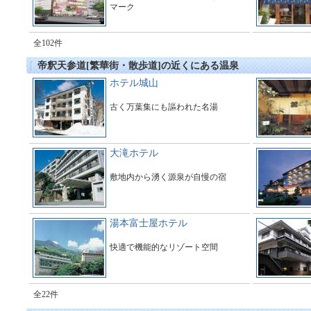
マーク
全102件
帝釈天参道[繁華街・散歩道]の近くにある温泉
ホテル城山
古く万葉集にも謳われた名湯
大滝ホテル
敷地内から湧く源泉が自慢の宿
湯本富士屋ホテル
快適で機能的なリゾート空間
全22件