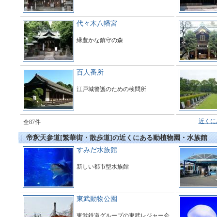
代々木八幡宮
緑豊かな鎮守の森
百人番所
江戸城警護のための検問所
近くに
全87件
帝釈天参道[繁華街・散歩道]の近くにある動植物園・水族館
すみだ水族館
新しい都市型水族館
東武動物公園
東武鉄道グループの東武レジャー企