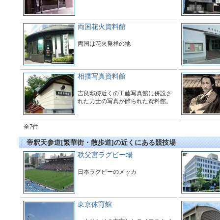
両国花火資料館
両国は花火発祥の地
相撲写真資料館
吉良邸跡近くの工藤写真館に併設さ
れた力士の写真が飾られた資料館。
全7件
帝釈天参道[繁華街・散歩道]の近くにある競技場
秩父宮ラグビー場
日本ラグビーのメッカ
東京体育館