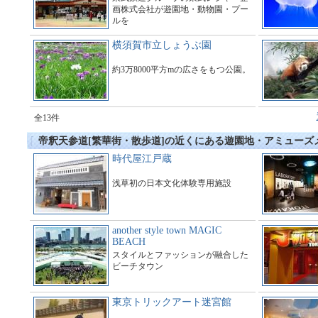
画株式会社が遊園地・動物園・プー
ルを
運営している総合アミューズメント
施設である。
横須賀市立しょうぶ園
約3万8000平方mの広さをもつ公園。
全13件
帝釈天参道[繁華街・散歩道]の近くにある遊園地・アミューズ
時代屋江戸蔵
浅草初の日本文化体験専用施設
another style town MAGIC
BEACH
スタイルとファッションが融合した
ビーチタウン
東京トリックアート迷宮館