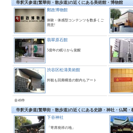
帝釈天参道[繁華街・散歩道]の近くにある美術館・博物館
郵政博物館
体験・体感型コンテンツを数多くご
用意!
翡翠原石館
5億年の眠りから覚醒
渋谷区松濤美術館
外観も回廊構造の館内もアート
全49件
帝釈天参道[繁華街・散歩道]の近くにある史跡・神社・仏閣・
下谷神社
「寄席発祥の地」