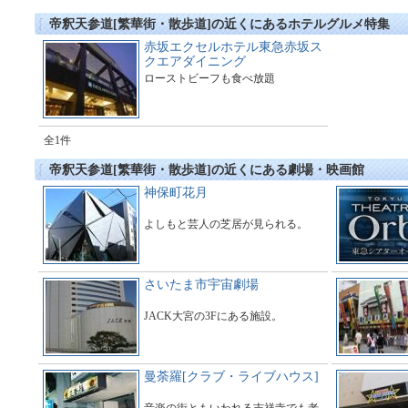
帝釈天参道[繁華街・散歩道]の近くにあるホテルグルメ特集
赤坂エクセルホテル東急赤坂ス
クエアダイニング
ローストビーフも食べ放題
全1件
帝釈天参道[繁華街・散歩道]の近くにある劇場・映画館
神保町花月
よしもと芸人の芝居が見られる。
さいたま市宇宙劇場
JACK大宮の3Fにある施設。
曼荼羅[クラブ・ライブハウス]