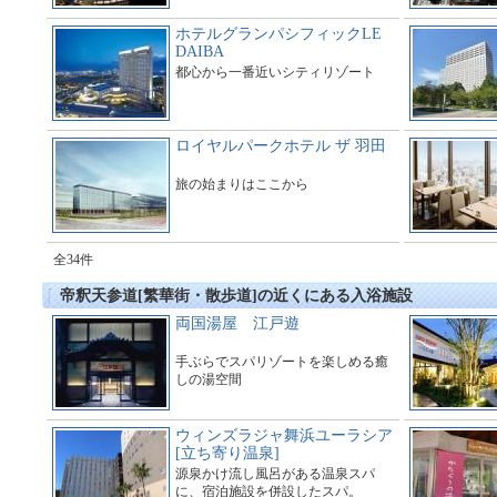
ホテルグランパシフィックLE
DAIBA
都心から一番近いシティリゾート
ロイヤルパークホテル ザ 羽田
旅の始まりはここから
全34件
帝釈天参道[繁華街・散歩道]の近くにある入浴施設
両国湯屋 江戸遊
手ぶらでスパリゾートを楽しめる癒
しの湯空間
ウィンズラジャ舞浜ユーラシア
[立ち寄り温泉]
源泉かけ流し風呂がある温泉スパ
に、宿泊施設を併設したスパ。