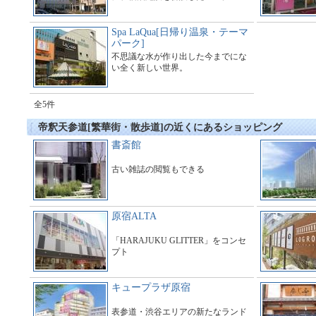
Spa LaQua[日帰り温泉・テーマ
パーク]
不思議な水が作り出した今までにな
い全く新しい世界。
全5件
帝釈天参道[繁華街・散歩道]の近くにあるショッピング
書斎館
古い雑誌の閲覧もできる
原宿ALTA
「HARAJUKU GLITTER」をコンセ
プト
キュープラザ原宿
表参道・渋谷エリアの新たなランド