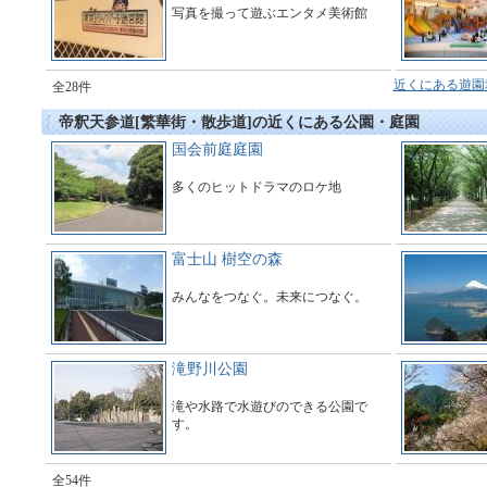
写真を撮って遊ぶエンタメ美術館
近くにある遊園
全28件
帝釈天参道[繁華街・散歩道]の近くにある公園・庭園
国会前庭庭園
多くのヒットドラマのロケ地
富士山 樹空の森
みんなをつなぐ。未来につなぐ。
滝野川公園
滝や水路で水遊びのできる公園で
す。
全54件