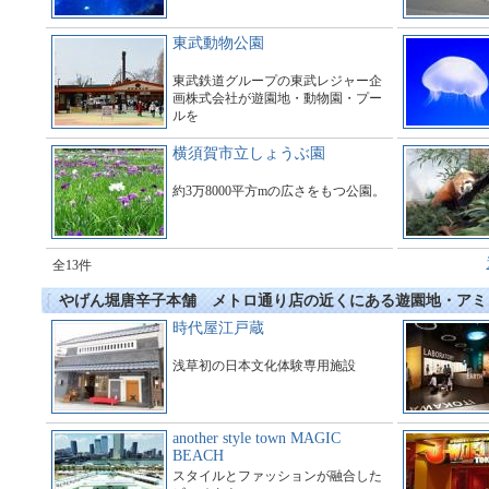
東武動物公園
東武鉄道グループの東武レジャー企
画株式会社が遊園地・動物園・プー
ルを
運営している総合アミューズメント
施設である。
横須賀市立しょうぶ園
約3万8000平方mの広さをもつ公園。
全13件
やげん堀唐辛子本舗 メトロ通り店の近くにある遊園地・アミ
時代屋江戸蔵
浅草初の日本文化体験専用施設
another style town MAGIC
BEACH
スタイルとファッションが融合した