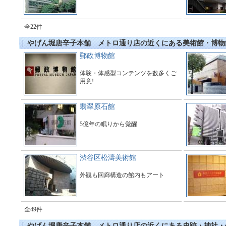
全22件
やげん堀唐辛子本舗 メトロ通り店の近くにある美術館・博物
郵政博物館
体験・体感型コンテンツを数多くご
用意!
翡翠原石館
5億年の眠りから覚醒
渋谷区松濤美術館
外観も回廊構造の館内もアート
全49件
やげん堀唐辛子本舗 メトロ通り店の近くにある史跡・神社・