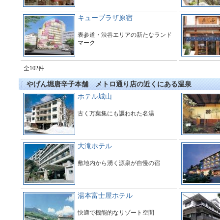
キュープラザ原宿
表参道・渋谷エリアの新たなランド
マーク
全102件
やげん堀唐辛子本舗 メトロ通り店の近くにある温泉
ホテル城山
古く万葉集にも謳われた名湯
大滝ホテル
敷地内から湧く源泉が自慢の宿
湯本富士屋ホテル
快適で機能的なリゾート空間