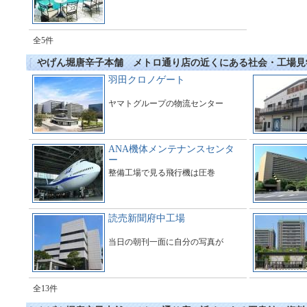
全5件
やげん堀唐辛子本舗 メトロ通り店の近くにある社会・工場見
羽田クロノゲート
ヤマトグループの物流センター
ANA機体メンテナンスセンタ
ー
整備工場で見る飛行機は圧巻
読売新聞府中工場
当日の朝刊一面に自分の写真が
全13件