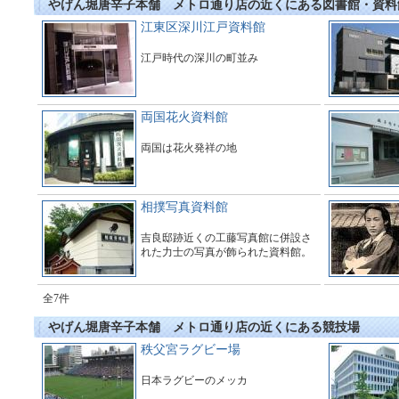
やげん堀唐辛子本舗 メトロ通り店の近くにある図書館・資料
江東区深川江戸資料館
江戸時代の深川の町並み
両国花火資料館
両国は花火発祥の地
相撲写真資料館
吉良邸跡近くの工藤写真館に併設さ
れた力士の写真が飾られた資料館。
全7件
やげん堀唐辛子本舗 メトロ通り店の近くにある競技場
秩父宮ラグビー場
日本ラグビーのメッカ