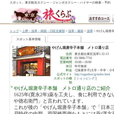
スポット。東京観光タクシー・ジャンボタクシー・ハイヤーの検索・予約
トップ
>
上野・浅草・両国・23区北東部
>
浅草・蔵前
>
浅草
>
やげん堀唐
スポット基本情報
やげん堀唐辛子本舗 メトロ通り店
住所
東京都台東区浅草1-32-13
電話番号
03-5806-7716
営業時間
10:00～18:00
休日
年中無休
料金
七味唐辛子(大辛・中辛・小辛)
公式サイト
http://yagenbori.jp/index.html
スポットの種
[
ショッピング
]
類
やげん堀唐辛子本舗 メトロ通り店のご紹介
1625年(寛永2年)薬を工夫し、食に利用でき
や徳右衛門」と言われています。
これが後の「やげん堀唐辛子本舗」で「日本
戸時代の中期、両国橋西側たもとには薬(漢方