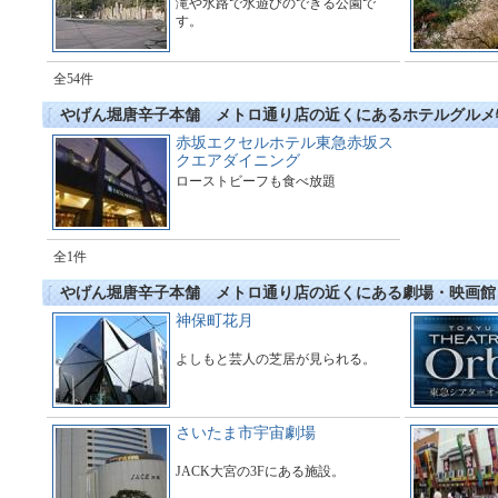
滝や水路で水遊びのできる公園で
す。
全54件
やげん堀唐辛子本舗 メトロ通り店の近くにあるホテルグルメ
赤坂エクセルホテル東急赤坂ス
クエアダイニング
ローストビーフも食べ放題
全1件
やげん堀唐辛子本舗 メトロ通り店の近くにある劇場・映画館
神保町花月
よしもと芸人の芝居が見られる。
さいたま市宇宙劇場
JACK大宮の3Fにある施設。