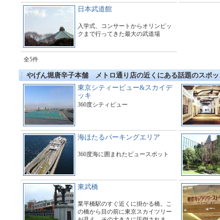
日本武道館
入学式、コンサートからオリンピッ
クまで行ってきた最大の武道場
全5件
やげん堀唐辛子本舗 メトロ通り店の近くにある話題のスポッ
東京シティービュー&スカイデ
ッキ
360度シティビュー
海ほたるパーキングエリア
360度海に囲まれたビュースポット
東武橋
業平橋駅のすぐ近くに掛かる橋。こ
の橋から目の前に東京スカイツリー
が見え、その大きさに圧倒されま