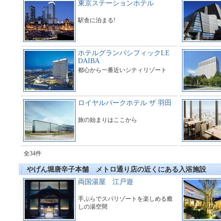
東京ステーションホテル
駅舎に泊まる!
ホテルグランパシフィックLE
DAIBA
都心から一番近いシティリゾート
ロイヤルパークホテル ザ 羽田
旅の始まりはここから
全34件
やげん堀唐辛子本舗 メトロ通り店の近くにある入浴施設
両国湯屋 江戸遊
手ぶらでスパリゾートを楽しめる癒
しの湯空間