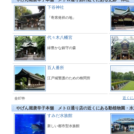
下谷神社
「寄席発祥の地」
代々木八幡宮
緑豊かな鎮守の森
百人番所
江戸城警護のための検問所
近くに
全87件
やげん堀唐辛子本舗 メトロ通り店の近くにある動植物園・水
すみだ水族館
新しい都市型水族館