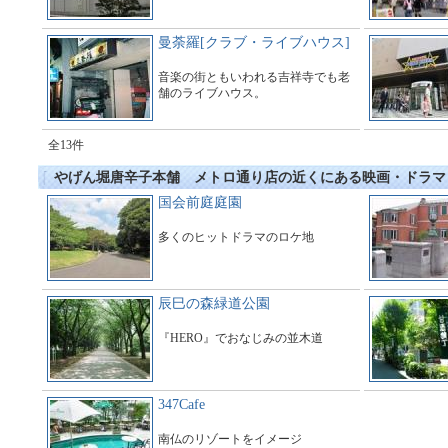
曼荼羅[クラブ・ライブハウス]
音楽の街ともいわれる吉祥寺でも老
舗のライブハウス。
全13件
やげん堀唐辛子本舗 メトロ通り店の近くにある映画・ドラマ
国会前庭庭園
多くのヒットドラマのロケ地
辰巳の森緑道公園
『HERO』でおなじみの並木道
347Cafe
南仏のリゾートをイメージ