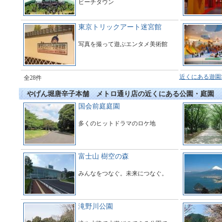
ビーチタウン
東京トリックアート迷宮館
写真を撮って遊ぶエンタメ美術館
近くにある遊園
全28件
やげん堀唐辛子本舗 メトロ通り店の近くにある公園・庭園
国会前庭庭園
多くのヒットドラマのロケ地
富士山 樹空の森
みんなをつなぐ。未来につなぐ。
滝野川公園