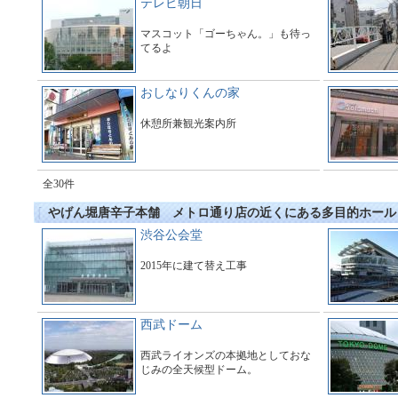
テレビ朝日
マスコット「ゴーちゃん。」も待っ
てるよ
おしなりくんの家
休憩所兼観光案内所
全30件
やげん堀唐辛子本舗 メトロ通り店の近くにある多目的ホール
渋谷公会堂
2015年に建て替え工事
西武ドーム
西武ライオンズの本拠地としておな
じみの全天候型ドーム。