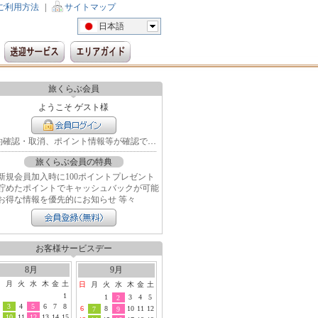
ご利用方法
|
サイトマップ
日本語
旅くらぶ会員
ようこそ ゲスト様
予約確認・取消、ポイント情報等が確認できます
旅くらぶ会員の特典
新規会員加入時に100ポイントプレゼント
貯めたポイントでキャッシュバックが可能
お得な情報を優先的にお知らせ 等々
お客様サービスデー
8月
9月
日
月
火
水
木
金
土
日
月
火
水
木
金
土
1
1
3
4
5
2
3
4
5
6
7
8
6
8
10
11
12
7
9
10
11
12
13
14
15