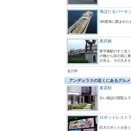
海ほたるパーキ
360度海に囲まれ
東武橋
業平橋駅のすぐ近く
の橋から目の前に東
が見え、その大きさ
す。多くのギャラリ
とても賑わっていま
全25件
アンヂェラスの近くにあるグルメ
書斎館
古い雑誌の閲覧もで
ロボットレスト
巨大ロボットが歩く