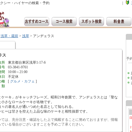
クシー・ハイヤーの検索・予約
|
>
浅草・蔵前
>
浅草
>
アンヂェラス
ラス
住所
東京都台東区浅草1-17-6
番号
03-3841-9761
時間
10:00～21:00
休日
不定休
の種
[
グルメ・カフェ
]
類
ケーキ」がキャッチフレーズ。昭和21年創業で、アンヂェラスとは「聖な
た小さなロールケーキが名物です。
数々の著名人が通いつめた名店として知られる。
ーヒーは甘さを控えた上品な味のケーキと相性抜群です。
いては、充分注意・確認をした上で掲載することに努めておりますが、情報
っている場合がございますことを予めご了承ください。
2
9