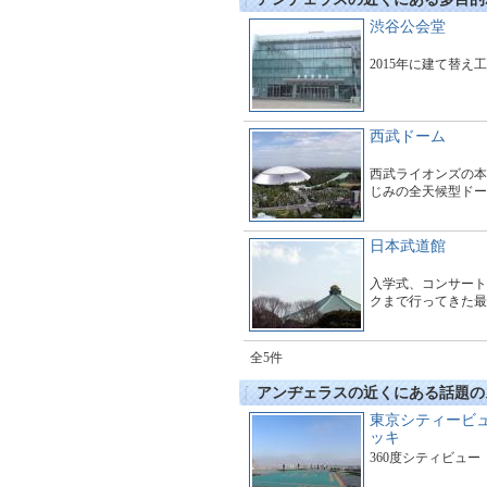
渋谷公会堂
2015年に建て替え
西武ドーム
西武ライオンズの本
じみの全天候型ドー
日本武道館
入学式、コンサート
クまで行ってきた最
全5件
アンヂェラスの近くにある話題の
東京シティービ
ッキ
360度シティビュー