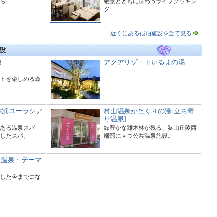
ら
絶景とともに味わうライブクッキン
グ
近くにある宿泊施設を全て見る
設
遊
アクアリゾートいるまの湯
トを楽しめる癒
舞浜ユーラシア
村山温泉かたくりの湯[立ち寄
り温泉]
ある温泉スパ
緑豊かな雑木林が残る、狭山丘陵西
したスパ。
端部に立つ公共温泉施設。
日帰り温泉・テーマ
した今までにな