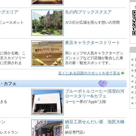
ングエリア
丸の内ブリックスクエア
たビュースポット
ガス灯が広場を照らす憩いの空間
東京キャラクターストリート
に掛かる橋。こ
局ショップや人気キャラクターグッ
京スカイツリー
ズショップなど15店舗が集合した東
に圧倒されま
京の新・観光スポットです。
ーで橋の周辺は
す。
近くにある話題のスポットを全て見る
・カフェ
ブルーボトルコーヒー清澄白河
ロースタリー&カフェ
きる
コーヒー界の“Apple”上陸
ラン
納豆工房せんだい屋 池尻大橋
店
レストラン
納豆専門店♪