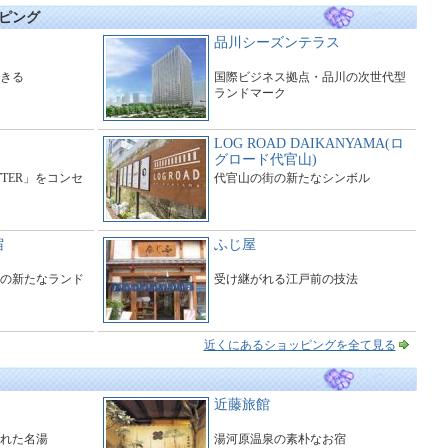
ピング
品川シーズンテラス
きる
国際ビジネス拠点・品川の次世代型
ランドマーク
LOG ROAD DAIKANYAMA(ロ
グロード代官山)
ITTER」をコンセ
代官山の街の新たなシンボル
宿
ふじ屋
の新たなランド
受け継がれる江戸前の技法
近くにあるショッピングを全て見る
近藤旅館
れた名湯
湯河原温泉の素朴なお宿