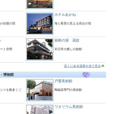
ホテルあかね
が自慢の宿
海と夜景の見える高台の宿
ル
箱根の湯 花紋
ート空間
非日常の癒しの旅館
近くにある温泉を全て見る
・博物館
戸栗美術館
ンツを数多くご
陶磁器専門の美術館
ワタリウム美術館