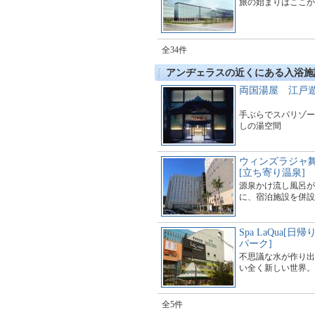
旅の始まりはここか
全34件
アンヂェラスの近くにある入浴施
両国湯屋 江戸
手ぶらでスパリゾー
しの湯空間
ウィンズラジャ
[立ち寄り温泉]
源泉かけ流し風呂が
に、宿泊施設を併設
Spa LaQua[
パーク]
不思議な水が作り出
い全く新しい世界。
全5件