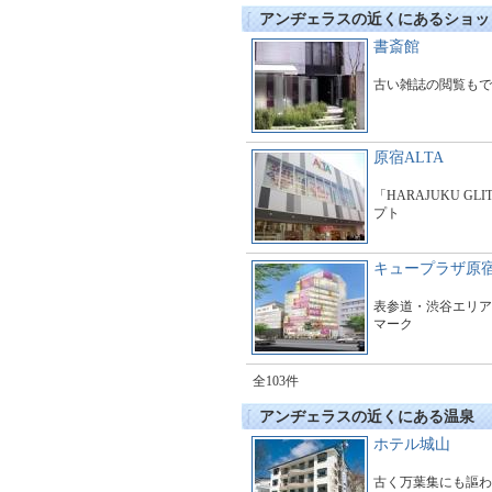
アンヂェラスの近くにあるショッ
書斎館
古い雑誌の閲覧もで
原宿ALTA
「HARAJUKU GL
プト
キュープラザ原
表参道・渋谷エリア
マーク
全103件
アンヂェラスの近くにある温泉
ホテル城山
古く万葉集にも謳わ