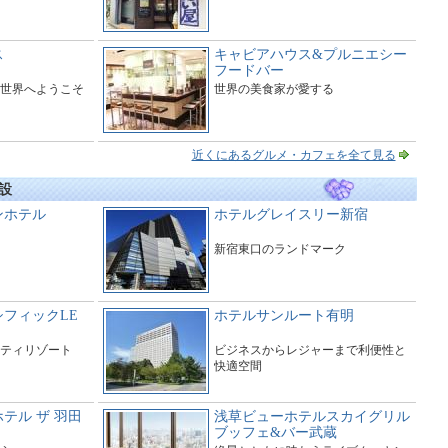
ス
キャビアハウス&プルニエシー
フードバー
世界へようこそ
世界の美食家が愛する
近くにあるグルメ・カフェを全て見る
設
ンホテル
ホテルグレイスリー新宿
新宿東口のランドマーク
フィックLE
ホテルサンルート有明
ティリゾート
ビジネスからレジャーまで利便性と
快適空間
テル ザ 羽田
浅草ビューホテルスカイグリル
ブッフェ&バー武蔵