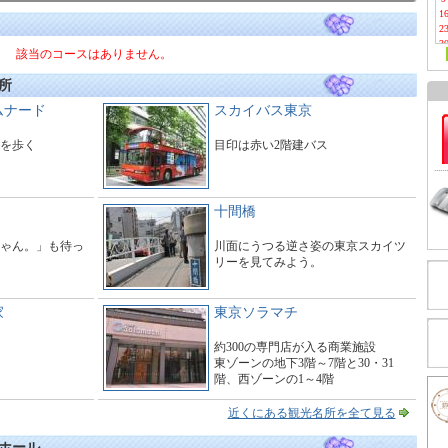
1
2
3
該当のコースはありません。
所
ムナード
スカイバス東京
を歩く
目印は赤い2階建バス
十間橋
ゃん。」も待っ
川面にうつる逆さ姿の東京スカイツ
リーを見てみよう。
家
東京ソラマチ
約300の専門店が入る商業施設
東ゾーンの地下3階～7階と30・31
階、西ゾーンの1～4階
タワーの1～3階にわたる大型商業施
設。
近くにある観光名所を全て見る
ホール