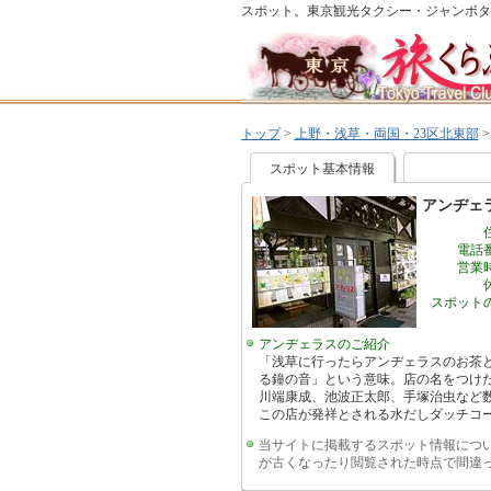
スポット。東京観光タクシー・ジャンボタ
トップ
>
上野・浅草・両国・23区北東部
スポット基本情報
アンヂェ
電話
営業
スポット
アンヂェラスのご紹介
「浅草に行ったらアンヂェラスのお茶と
る鐘の音」という意味。店の名をつけ
川端康成、池波正太郎、手塚治虫など
この店が発祥とされる水だしダッチコ
当サイトに掲載するスポット情報につ
が古くなったり閲覧された時点で間違