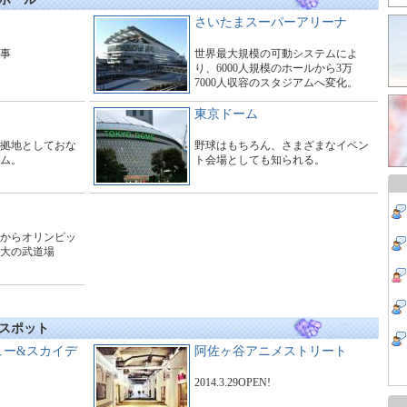
さいたまスーパーアリーナ
工事
世界最大規模の可動システムによ
り、6000人規模のホールから3万
7000人収容のスタジアムへ変化。
東京ドーム
拠地としておな
野球はもちろん、さまざまなイベン
ム。
ト会場としても知られる。
からオリンピッ
大の武道場
スポット
ュー&スカイデ
阿佐ヶ谷アニメストリート
2014.3.29OPEN!