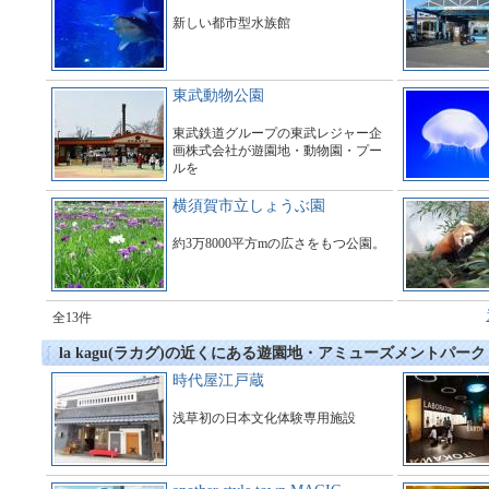
新しい都市型水族館
東武動物公園
東武鉄道グループの東武レジャー企
画株式会社が遊園地・動物園・プー
ルを
運営している総合アミューズメント
施設である。
横須賀市立しょうぶ園
約3万8000平方mの広さをもつ公園。
全13件
la kagu(ラカグ)の近くにある遊園地・アミューズメントパーク
時代屋江戸蔵
浅草初の日本文化体験専用施設