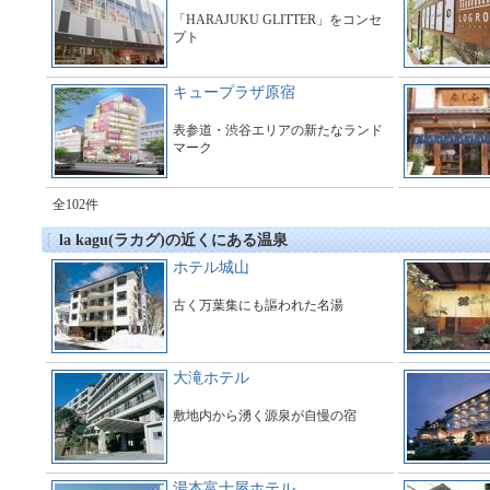
「HARAJUKU GLITTER」をコンセ
プト
キュープラザ原宿
表参道・渋谷エリアの新たなランド
マーク
全102件
la kagu(ラカグ)の近くにある温泉
ホテル城山
古く万葉集にも謳われた名湯
大滝ホテル
敷地内から湧く源泉が自慢の宿
湯本富士屋ホテル