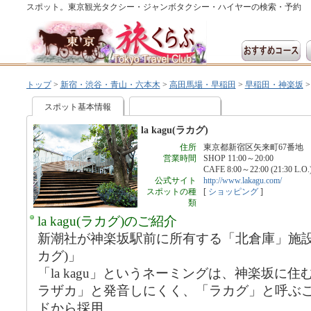
スポット。東京観光タクシー・ジャンボタクシー・ハイヤーの検索・予約
トップ
>
新宿・渋谷・青山・六本木
>
高田馬場・早稲田
>
早稲田・神楽坂
スポット基本情報
la kagu(ラカグ)
住所
東京都新宿区矢来町67番地
営業時間
SHOP 11:00～20:00
CAFE 8:00～22:00 (21:30 L.O.
公式サイト
http://www.lakagu.com/
スポットの種
[
ショッピング
]
類
la kagu(ラカグ)のご紹介
新潮社が神楽坂駅前に所有する「北倉庫」施設を改装
カグ)」
「la kagu」というネーミングは、神楽坂に
ラザカ」と発音しにくく、「ラカグ」と呼ぶ
ドから採用。