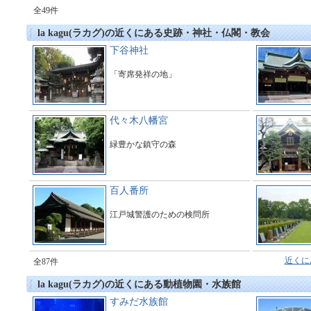
全49件
la kagu(ラカグ)の近くにある史跡・神社・仏閣・教会
下谷神社
「寄席発祥の地」
代々木八幡宮
緑豊かな鎮守の森
百人番所
江戸城警護のための検問所
近くに
全87件
la kagu(ラカグ)の近くにある動植物園・水族館
すみだ水族館