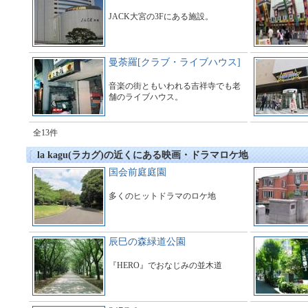
JACK大宮の3Fにある施設。
曼荼羅[クラブ・ライブハウス]
音楽の街ともいわれる吉祥寺でも老
舗のライブハウス。
全13件
la kagu(ラカグ)の近くにある映画・ドラマロケ地
国会前庭庭園
多くのヒットドラマのロケ地
辰巳の森緑道公園
『HERO』でおなじみの並木道