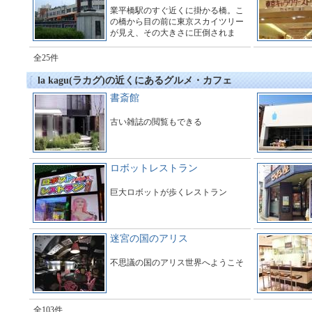
業平橋駅のすぐ近くに掛かる橋。こ
の橋から目の前に東京スカイツリー
が見え、その大きさに圧倒されま
す。多くのギャラリーで橋の周辺は
とても賑わっています。
全25件
la kagu(ラカグ)の近くにあるグルメ・カフェ
書斎館
古い雑誌の閲覧もできる
ロボットレストラン
巨大ロボットが歩くレストラン
迷宮の国のアリス
不思議の国のアリス世界へようこそ
全103件