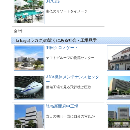
347Cafe
南仏のリゾートをイメージ
全5件
la kagu(ラカグ)の近くにある社会・工場見学
羽田クロノゲート
ヤマトグループの物流センター
ANA機体メンテナンスセンタ
ー
整備工場で見る飛行機は圧巻
読売新聞府中工場
当日の朝刊一面に自分の写真が