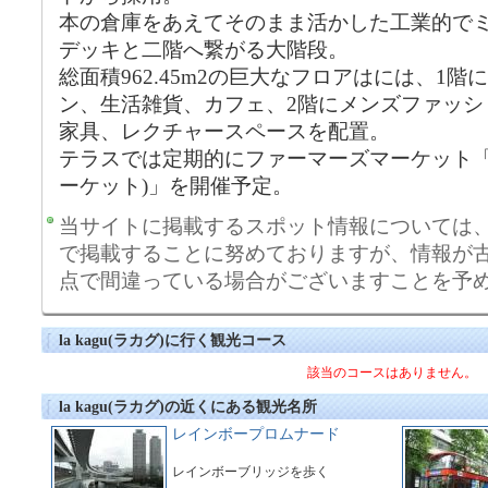
本の倉庫をあえてそのまま活かした工業的で
デッキと二階へ繋がる大階段。
総面積962.45m2の巨大なフロアはには、1
ン、生活雑貨、カフェ、2階にメンズファッシ
家具、レクチャースペースを配置。
テラスでは定期的にファーマーズマーケット「la kag
ーケット)」を開催予定。
当サイトに掲載するスポット情報については
で掲載することに努めておりますが、情報が
点で間違っている場合がございますことを予
la kagu(ラカグ)に行く観光コース
該当のコースはありません。
la kagu(ラカグ)の近くにある観光名所
レインボープロムナード
レインボーブリッジを歩く