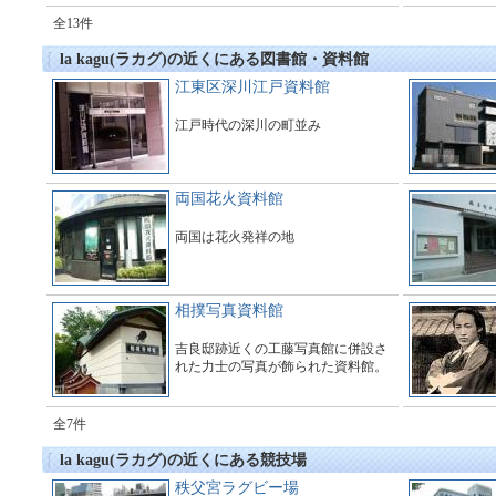
全13件
la kagu(ラカグ)の近くにある図書館・資料館
江東区深川江戸資料館
江戸時代の深川の町並み
両国花火資料館
両国は花火発祥の地
相撲写真資料館
吉良邸跡近くの工藤写真館に併設さ
れた力士の写真が飾られた資料館。
全7件
la kagu(ラカグ)の近くにある競技場
秩父宮ラグビー場