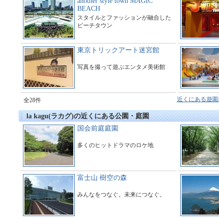
another style town MAGIC
BEACH
スタイルとファッションが融合した
ビーチタウン
東京トリックアート迷宮館
写真を撮って遊ぶエンタメ美術館
近くにある遊園
全28件
la kagu(ラカグ)の近くにある公園・庭園
国会前庭庭園
多くのヒットドラマのロケ地
富士山 樹空の森
みんなをつなぐ。未来につなぐ。