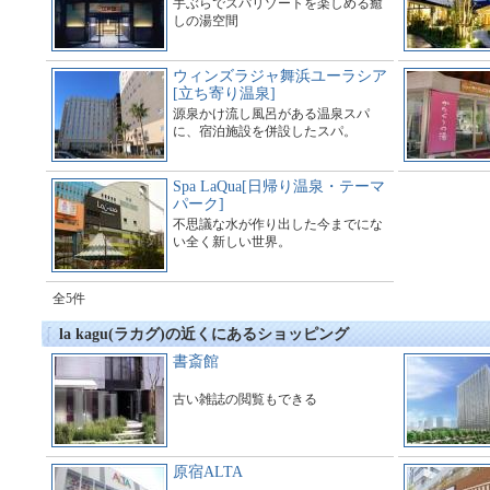
手ぶらでスパリゾートを楽しめる癒
しの湯空間
ウィンズラジャ舞浜ユーラシア
[立ち寄り温泉]
源泉かけ流し風呂がある温泉スパ
に、宿泊施設を併設したスパ。
Spa LaQua[日帰り温泉・テーマ
パーク]
不思議な水が作り出した今までにな
い全く新しい世界。
全5件
la kagu(ラカグ)の近くにあるショッピング
書斎館
古い雑誌の閲覧もできる
原宿ALTA