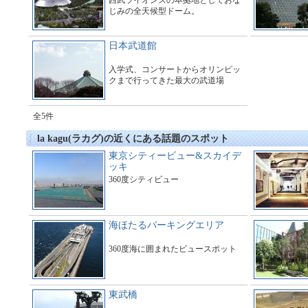
西武ライオンズの本拠地としておな
じみの全天候型ドーム。
日本武道館
入学式、コンサートからオリンピッ
クまで行ってきた最大の武道場
全5件
la kagu(ラカグ)の近くにある話題のスポット
東京シティービュー&スカイデ
ッキ
360度シティビュー
海ほたるパーキングエリア
360度海に囲まれたビュースポット
東武橋