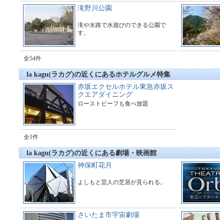
滝野川公園
滝や水路で水遊びのできる公園で
す。
全54件
la kagu(ラカグ)の近くにあるホテルグルメ特集
赤坂エクセルホテル東急赤坂ス
クエアダイニング
ローストビーフも食べ放題
全1件
la kagu(ラカグ)の近くにある劇場・映画館
神保町花月
よしもと芸人の芝居が見られる。
さいたま市宇宙劇場