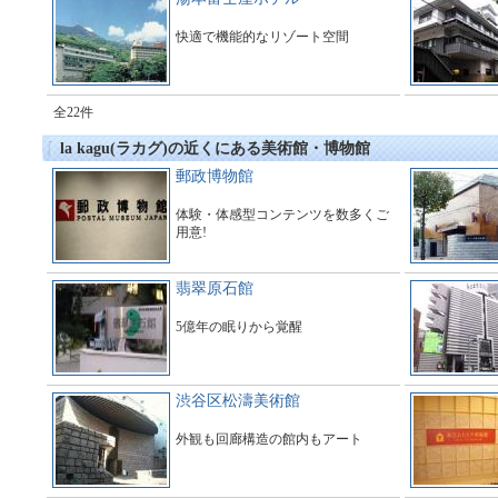
快適で機能的なリゾート空間
全22件
la kagu(ラカグ)の近くにある美術館・博物館
郵政博物館
体験・体感型コンテンツを数多くご
用意!
翡翠原石館
5億年の眠りから覚醒
渋谷区松濤美術館
外観も回廊構造の館内もアート