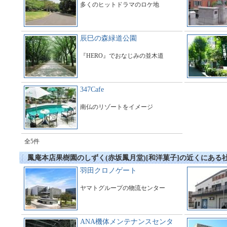
多くのヒットドラマのロケ地
辰巳の森緑道公園
『HERO』でおなじみの並木道
347Cafe
南仏のリゾートをイメージ
全5件
鳳庵本店果樹園のしずく(赤坂鳳月堂)[和洋菓子]の近くにある
羽田クロノゲート
ヤマトグループの物流センター
ANA機体メンテナンスセンタ