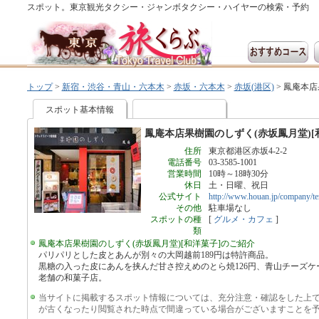
スポット。東京観光タクシー・ジャンボタクシー・ハイヤーの検索・予約
トップ
>
新宿・渋谷・青山・六本木
>
赤坂・六本木
>
赤坂(港区)
>
鳳庵本店
スポット基本情報
鳳庵本店果樹園のしずく(赤坂鳳月堂)[
住所
東京都港区赤坂4-2-2
電話番号
03-3585-1001
営業時間
10時～18時30分
休日
土・日曜、祝日
公式サイト
http://www.houan.jp/company/t
その他
駐車場なし
スポットの種
[
グルメ・カフェ
]
類
鳳庵本店果樹園のしずく(赤坂鳳月堂)[和洋菓子]のご紹介
パリパリとした皮とあんが別々の大岡越前189円は特許商品。
黒糖の入った皮にあんを挟んだ甘さ控えめのとら焼126円、青山チーズ
老舗の和菓子店。
当サイトに掲載するスポット情報については、充分注意・確認をした上
が古くなったり閲覧された時点で間違っている場合がございますことを