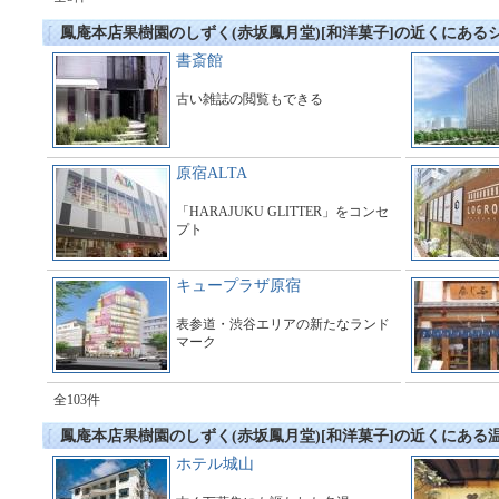
鳳庵本店果樹園のしずく(赤坂鳳月堂)[和洋菓子]の近くにある
書斎館
古い雑誌の閲覧もできる
原宿ALTA
「HARAJUKU GLITTER」をコンセ
プト
キュープラザ原宿
表参道・渋谷エリアの新たなランド
マーク
全103件
鳳庵本店果樹園のしずく(赤坂鳳月堂)[和洋菓子]の近くにある
ホテル城山