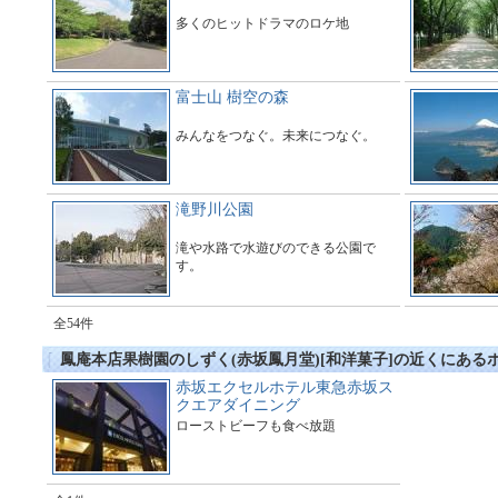
多くのヒットドラマのロケ地
富士山 樹空の森
みんなをつなぐ。未来につなぐ。
滝野川公園
滝や水路で水遊びのできる公園で
す。
全54件
鳳庵本店果樹園のしずく(赤坂鳳月堂)[和洋菓子]の近くにある
赤坂エクセルホテル東急赤坂ス
クエアダイニング
ローストビーフも食べ放題