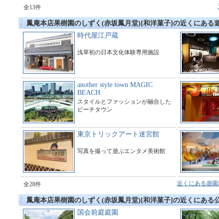
全13件
鳳庵本店果樹園のしずく(赤坂鳳月堂)[和洋菓子]の近くにあ
時代屋江戸蔵
浅草初の日本文化体験専用施設
another style town MAGIC
BEACH
スタイルとファッションが融合した
ビーチタウン
東京トリックアート迷宮館
写真を撮って遊ぶエンタメ美術館
近くにある遊園
全28件
鳳庵本店果樹園のしずく(赤坂鳳月堂)[和洋菓子]の近くにある
国会前庭庭園