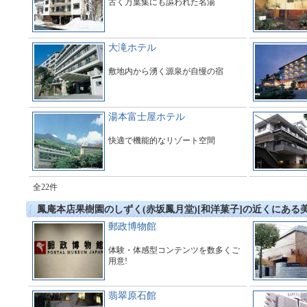
古く万葉集にも謳われた名湯
大滝ホテル
敷地内から湧く源泉が自慢の宿
湯本富士屋ホテル
快適で機能的なリゾート空間
全22件
鳳庵本店果樹園のしずく(赤坂鳳月堂)[和洋菓子]の近くにある
郵政博物館
体験・体感型コンテンツを数多くご
用意!
翡翠原石館