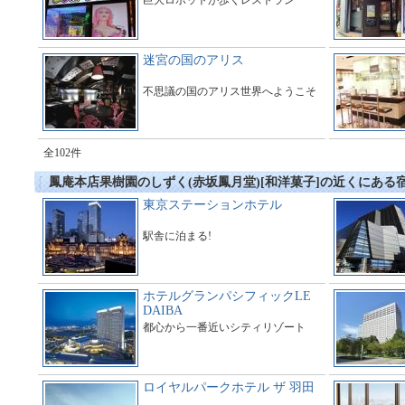
巨大ロボットが歩くレストラン
迷宮の国のアリス
不思議の国のアリス世界へようこそ
全102件
鳳庵本店果樹園のしずく(赤坂鳳月堂)[和洋菓子]の近くにある
東京ステーションホテル
駅舎に泊まる!
ホテルグランパシフィックLE
DAIBA
都心から一番近いシティリゾート
ロイヤルパークホテル ザ 羽田