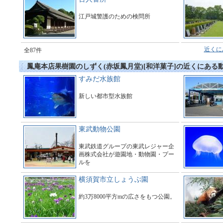
江戸城警護のための検問所
近くに
全87件
鳳庵本店果樹園のしずく(赤坂鳳月堂)[和洋菓子]の近くにある
すみだ水族館
新しい都市型水族館
東武動物公園
東武鉄道グループの東武レジャー企
画株式会社が遊園地・動物園・プー
ルを
運営している総合アミューズメント
施設である。
横須賀市立しょうぶ園
約3万8000平方mの広さをもつ公園。