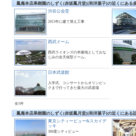
鳳庵本店果樹園のしずく(赤坂鳳月堂)[和洋菓子]の近くにある
渋谷公会堂
2015年に建て替え工事
西武ドーム
西武ライオンズの本拠地としておな
じみの全天候型ドーム。
日本武道館
入学式、コンサートからオリンピッ
クまで行ってきた最大の武道場
全5件
鳳庵本店果樹園のしずく(赤坂鳳月堂)[和洋菓子]の近くにある
東京シティービュー&スカイデ
ッキ
360度シティビュー