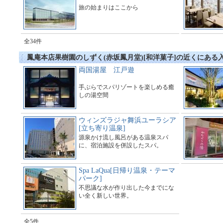
旅の始まりはここから
全34件
鳳庵本店果樹園のしずく(赤坂鳳月堂)[和洋菓子]の近くにある
両国湯屋 江戸遊
手ぶらでスパリゾートを楽しめる癒
しの湯空間
ウィンズラジャ舞浜ユーラシア
[立ち寄り温泉]
源泉かけ流し風呂がある温泉スパ
に、宿泊施設を併設したスパ。
Spa LaQua[日帰り温泉・テーマ
パーク]
不思議な水が作り出した今までにな
い全く新しい世界。
全5件