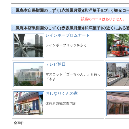
鳳庵本店果樹園のしずく(赤坂鳳月堂)[和洋菓子]に行く観光コ
該当のコースはありません。
鳳庵本店果樹園のしずく(赤坂鳳月堂)[和洋菓子]の近くにある
レインボープロムナード
レインボーブリッジを歩く
テレビ朝日
マスコット「ゴーちゃん。」も待っ
てるよ
おしなりくんの家
休憩所兼観光案内所
全30件