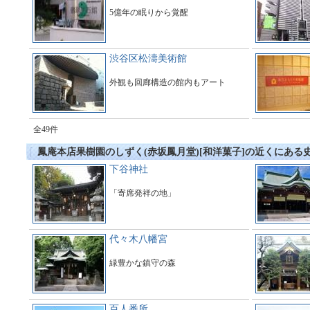
5億年の眠りから覚醒
渋谷区松濤美術館
外観も回廊構造の館内もアート
全49件
鳳庵本店果樹園のしずく(赤坂鳳月堂)[和洋菓子]の近くにある
下谷神社
「寄席発祥の地」
代々木八幡宮
緑豊かな鎮守の森
百人番所