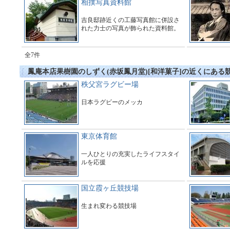
相撲写真資料館
吉良邸跡近くの工藤写真館に併設さ
れた力士の写真が飾られた資料館。
全7件
鳳庵本店果樹園のしずく(赤坂鳳月堂)[和洋菓子]の近くにある
秩父宮ラグビー場
日本ラグビーのメッカ
東京体育館
一人ひとりの充実したライフスタイ
ルを応援
国立霞ヶ丘競技場
生まれ変わる競技場