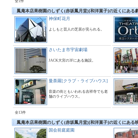
全1件
鳳庵本店果樹園のしずく(赤坂鳳月堂)[和洋菓子]の近くにある
神保町花月
よしもと芸人の芝居が見られる。
さいたま市宇宙劇場
JACK大宮の3Fにある施設。
曼荼羅[クラブ・ライブハウス]
音楽の街ともいわれる吉祥寺でも老
舗のライブハウス。
全13件
鳳庵本店果樹園のしずく(赤坂鳳月堂)[和洋菓子]の近くにある
国会前庭庭園