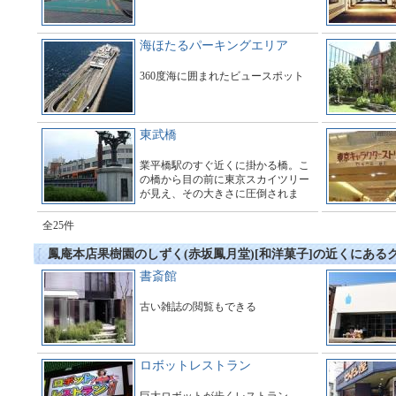
海ほたるパーキングエリア
360度海に囲まれたビュースポット
東武橋
業平橋駅のすぐ近くに掛かる橋。こ
の橋から目の前に東京スカイツリー
が見え、その大きさに圧倒されま
す。多くのギャラリーで橋の周辺は
とても賑わっています。
全25件
鳳庵本店果樹園のしずく(赤坂鳳月堂)[和洋菓子]の近くにある
書斎館
古い雑誌の閲覧もできる
ロボットレストラン