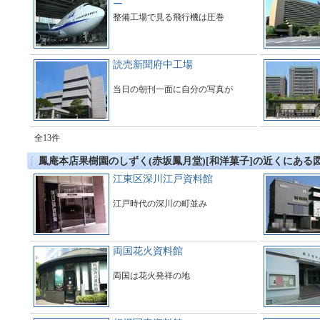
ー
整備工場で見る飛行機は圧巻
読売新聞府中工場
当日の朝刊一面に自分の写真が
全13件
鳳庵本店果樹園のしずく(赤坂鳳月堂)[和洋菓子]の近くにある
江東区深川江戸資料館
江戸時代の深川の町並み
両国花火資料館
両国は花火発祥の地